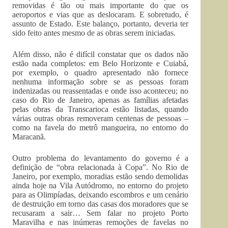
removidas é tão ou mais importante do que os
aeroportos e vias que as deslocaram. E sobretudo, é
assunto de Estado. Este balanço, portanto, deveria ter
sido feito antes mesmo de as obras serem iniciadas.
Além disso, não é difícil constatar que os dados não
estão nada completos: em Belo Horizonte e Cuiabá,
por exemplo, o quadro apresentado não fornece
nenhuma informação sobre se as pessoas foram
indenizadas ou reassentadas e onde isso aconteceu; no
caso do Rio de Janeiro, apenas as famílias afetadas
pelas obras da Transcarioca estão listadas, quando
várias outras obras removeram centenas de pessoas –
como na favela do metrô mangueira, no entorno do
Maracanã.
Outro problema do levantamento do governo é a
definição de “obra relacionada à Copa”. No Rio de
Janeiro, por exemplo, moradias estão sendo demolidas
ainda hoje na Vila Autódromo, no entorno do projeto
para as Olimpíadas, deixando escombros e um cenário
de destruição em torno das casas dos moradores que se
recusaram a sair… Sem falar no projeto Porto
Maravilha e nas inúmeras remoções de favelas no