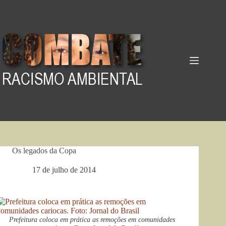
Pular
para
o
conteúdo
Os legados da Copa
17 de julho de 2014
Prefeitura coloca em prática as remoções em comunidades