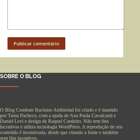
Publicar comentário
SOBRE O BLOG
O Blog Combate Racismo Ambiental foi criado e é mantido
por Tania Pacheco, com a ajuda de Ana Paula Cavalcanti e
Daniel Levi e design de Raquel Cordeiro. Não tem fins
lucrativos e utiliza tecnologia WordPress. A reprodução de seu
conteúdo é incentivada, desde que citando a fonte e também
sem fins lucrativos.