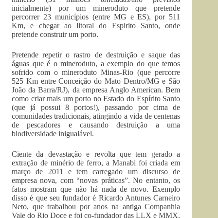
inicialmente) por um mineroduto que pretende
percorrer 23 municípios (entre MG e ES), por 511
Km, e chegar ao litoral do Espirito Santo, onde
pretende construir um porto.
Pretende repetir o rastro de destruição e saque das
águas que é o mineroduto, a exemplo do que temos
sofrido com o mineroduto Minas-Rio (que percorre
525 Km entre Conceição do Mato Dentro/MG e São
João da Barra/RJ), da empresa Anglo American. Bem
como criar mais um porto no Estado do Espírito Santo
(que já possui 8 portos!), passando por cima de
comunidades tradicionais, atingindo a vida de centenas
de pescadores e causando destruição a uma
biodiversidade inigualável.
Ciente da devastação e revolta que tem gerado a
extração de minério de ferro, a Manabi foi criada em
março de 2011 e tem carregado um discurso de
empresa nova, com “novas práticas”. No entanto, os
fatos mostram que não há nada de novo. Exemplo
disso é que seu fundador é Ricardo Antunes Carneiro
Neto, que trabalhou por anos na antiga Companhia
Vale do Rio Doce e foi co-fundador das LLX e MMX,