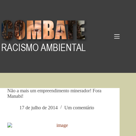
Pular
para
o
conteúdo
Não a mais um empreendimento minerador! Fora
Manabi!
17 de julho de 2014
Um comentário