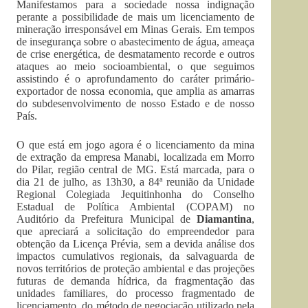
Manifestamos para a sociedade nossa indignação
perante a possibilidade de mais um licenciamento de
mineração irresponsável em Minas Gerais. Em tempos
de insegurança sobre o abastecimento de água, ameaça
de crise energética, de desmatamento recorde e outros
ataques ao meio socioambiental, o que seguimos
assistindo é o aprofundamento do caráter primário-
exportador de nossa economia, que amplia as amarras
do subdesenvolvimento de nosso Estado e de nosso
País.
O que está em jogo agora é o licenciamento da mina
de extração da empresa Manabi, localizada em Morro
do Pilar, região central de MG. Está marcada, para o
dia 21 de julho, as 13h30, a 84ª reunião da Unidade
Regional Colegiada Jequitinhonha do Conselho
Estadual de Política Ambiental (COPAM) no
Auditório da Prefeitura Municipal de
Diamantina
,
que apreciará a solicitação do empreendedor para
obtenção da Licença Prévia, sem a devida análise dos
impactos cumulativos regionais, da salvaguarda de
novos territórios de proteção ambiental e das projeções
futuras de demanda hídrica, da fragmentação das
unidades familiares, do processo fragmentado de
licenciamento, do método de negociação utilizado pela