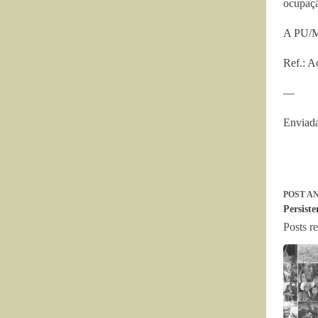
ocupaçã
A PU/MT
Ref.: A
—
Enviad
POST
AN
Persist
Posts r