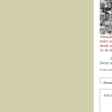
Atenção
todos o
desde se
31 de d
3
Deixe 
O seu en
Nom
Adici