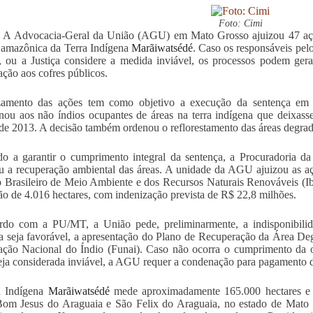
Foto: Cimi
 A Advocacia-Geral da União (AGU) em Mato Grosso ajuizou 47 açõe
a amazônica da Terra Indígena
Marãiwatsédé
. Caso os responsáveis pe
, ou a Justiça considere a medida inviável, os processos podem ger
ação aos cofres públicos.
zamento das ações tem como objetivo a execução da sentença em 
nou aos não índios ocupantes de áreas na terra indígena que deixasse
 de 2013. A decisão também ordenou o reflorestamento das áreas degrada
o a garantir o cumprimento integral da sentença, a Procuradoria 
u a recuperação ambiental das áreas. A unidade da AGU ajuizou as a
to Brasileiro de Meio Ambiente e dos Recursos Naturais Renováveis (
ão de 4.016 hectares, com indenização prevista de R$ 22,8 milhões.
do com a PU/MT, a União pede, preliminarmente, a indisponibilida
a seja favorável, a apresentação do Plano de Recuperação da Área D
ção Nacional do Índio (Funai). Caso não ocorra o cumprimento da o
eja considerada inviável, a AGU requer a condenação para pagamento 
a Indígena
Marãiwatsédé
mede aproximadamente 165.000 hectares e s
Bom Jesus do Araguaia e São Felix do Araguaia, no estado de Mato G