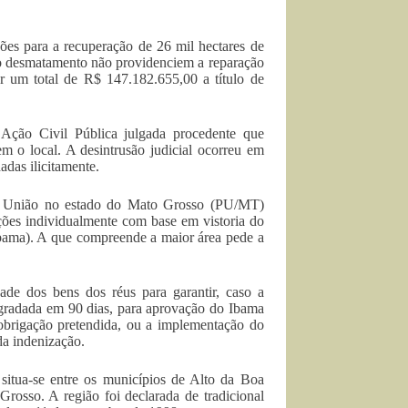
s para a recuperação de 26 mil hectares de
lo desmatamento não providenciem a reparação
ar um total de R$ 147.182.655,00 a título de
Ação Civil Pública julgada procedente que
m o local. A desintrusão judicial ocorreu em
das ilicitamente.
da União no estado do Mato Grosso (PU/MT)
ções individualmente com base em vistoria do
Ibama). A que compreende a maior área pede a
de dos bens dos réus para garantir, caso a
egradada em 90 dias, para aprovação do Ibama
brigação pretendida, ou a implementação do
da indenização.
itua-se entre os municípios de Alto da Boa
rosso. A região foi declarada de tradicional