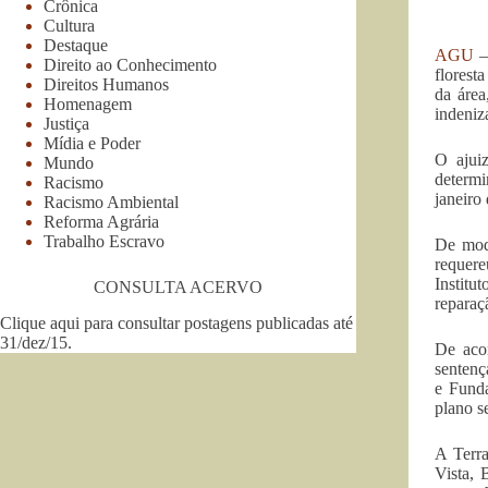
Crônica
Cultura
Destaque
AGU
–
Direito ao Conhecimento
florest
Direitos Humanos
da área
Homenagem
indeniz
Justiça
Mídia e Poder
O ajui
Mundo
determi
Racismo
janeiro
Racismo Ambiental
Reforma Agrária
Trabalho Escravo
De mod
requere
Institu
CONSULTA ACERVO
reparaç
Clique aqui para consultar postagens publicadas até
31/dez/15
.
De acor
sentenç
e Funda
plano s
A Terr
Vista, 