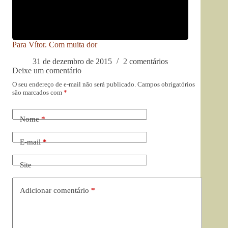
Para Vítor. Com muita dor
31 de dezembro de 2015
2 comentários
Deixe um comentário
O seu endereço de e-mail não será publicado.
Campos obrigatórios
são marcados com
*
Nome
*
E-mail
*
Site
Adicionar comentário
*