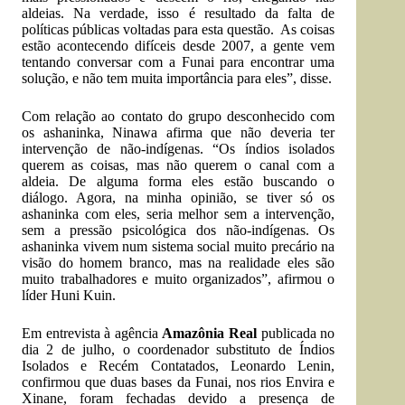
aldeias. Na verdade, isso é resultado da falta de
políticas públicas voltadas para esta questão. As coisas
estão acontecendo difíceis desde 2007, a gente vem
tentando conversar com a Funai para encontrar uma
solução, e não tem muita importância para eles”, disse.
Com relação ao contato do grupo desconhecido com
os ashaninka, Ninawa afirma que não deveria ter
intervenção de não-indígenas. “Os índios isolados
querem as coisas, mas não querem o canal com a
aldeia. De alguma forma eles estão buscando o
diálogo. Agora, na minha opinião, se tiver só os
ashaninka com eles, seria melhor sem a intervenção,
sem a pressão psicológica dos não-indígenas. Os
ashaninka vivem num sistema social muito precário na
visão do homem branco, mas na realidade eles são
muito trabalhadores e muito organizados”, afirmou o
líder Huni Kuin.
Em entrevista à agência
Amazônia Real
publicada no
dia 2 de julho, o coordenador substituto de Índios
Isolados e Recém Contatados, Leonardo Lenin,
confirmou que duas bases da Funai, nos rios Envira e
Xinane, foram fechadas devido a presença de