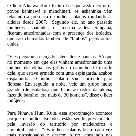
O líder Ninawa Huni Kuin disse que assim como os
povos kaninawá e manchineri, os ashaninka vêm
relatando a presença de índios isolados rondando as
aldeias desde 2007. Segundo ele, no ano passado
mulheres ashaninka, da mesma aldeia Simpatia,
ficaram amedrontadas com a presença dos isolados,
que são chamados também de “brabos” pelas outras
etnias.
“Eles pegaram o terçado, utensílios e panelas. Só que
no momento em que eles vinham amedrontando uma
mulher, ela vinha aos gritos no caminho. O marido
dela, que estava armado com uma espingarda, acabou
disparando. O índio isolado saiu correndo para
floresta. Em seguida, à noite, veio um grupo muito
grande (de isolados) que ficou ao redor da aldeia,
fazendo barulho, era mais de 30 homens”, disse o líder
indígena.
Para Ninawá Huni Kuin, essa aproximação acontece
porque os índios isolados estão sendo pressionados
pela invasão do território por madeireiros e
narcotraficantes. “Os índios isolados ficam cada vez
mais pressionados e descem o rio, chegando nas