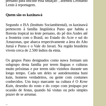
peruano para discutir essa situação”, afirmou Leonardo
Lenin à reportagem.
Quem são os kaxinawá
Segundo o ISA (Instituto Sociambiental), os
kaxinawá
pertencem à família lingüística Pano que habita a
floresta tropical no leste peruano, do pé dos Andes até
a fronteira com o Brasil, no Estado do Acre e sul do
Amazonas, que abarca respectivamente a área do Alto
Juruá e Purus e o Vale do Javari. Na região brasileira
vivem cerca de 2.500 índios da etnia.
Os grupos Pano designados como nawa formam um
subgrupo desta família por terem línguas e culturas
muito próximas e por terem sido vizinhos durante um
longo tempo. Cada um deles se autodenomina huni
kuin, homens verdadeiros, ou gente com costumes
conhecidos. Um traço marcante na cultura é O
Kene
Kuin
, desenho do rosto e do corpo com jenipapo por
ocasião de festas, quando há visitas ou pelo simples
prazer de se arrumar.
–