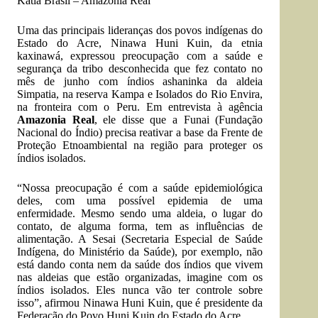
Kátia Brasil –
Amazônia Real
Uma das principais lideranças dos povos indígenas do
Estado do Acre, Ninawa Huni Kuin, da etnia
kaxinawá, expressou preocupação com a saúde e
segurança da tribo desconhecida que fez contato no
mês de junho com índios ashaninka da aldeia
Simpatia, na reserva Kampa e Isolados do Rio Envira,
na fronteira com o Peru. Em entrevista à agência
Amazonia Real
, ele disse que a Funai (Fundação
Nacional do Índio) precisa reativar a base da Frente de
Proteção Etnoambiental na região para proteger os
índios isolados.
“Nossa preocupação é com a saúde epidemiológica
deles, com uma possível epidemia de uma
enfermidade. Mesmo sendo uma aldeia, o lugar do
contato, de alguma forma, tem as influências de
alimentação. A Sesai (Secretaria Especial de Saúde
Indígena, do Ministério da Saúde), por exemplo, não
está dando conta nem da saúde dos índios que vivem
nas aldeias que estão organizadas, imagine com os
índios isolados. Eles nunca vão ter controle sobre
isso”, afirmou Ninawa Huni Kuin, que é presidente da
Federação do Povo Huni Kuin do Estado do Acre.