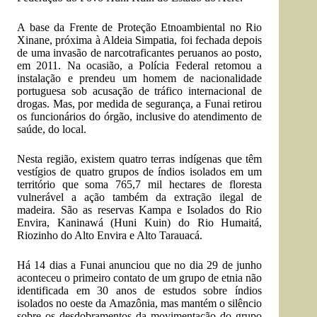
A base da Frente de Proteção Etnoambiental no Rio
Xinane, próxima à Aldeia Simpatia, foi fechada depois
de uma invasão de narcotraficantes peruanos ao posto,
em 2011. Na ocasião, a Polícia Federal retomou a
instalação e prendeu um homem de nacionalidade
portuguesa sob acusação de tráfico internacional de
drogas. Mas, por medida de segurança, a Funai retirou
os funcionários do órgão, inclusive do atendimento de
saúde, do local.
Nesta região, existem quatro terras indígenas que têm
vestígios de quatro grupos de índios isolados em um
território que soma 765,7 mil hectares de floresta
vulnerável a ação também da extração ilegal de
madeira. São as reservas Kampa e Isolados do Rio
Envira, Kaninawá (Huni Kuin) do Rio Humaitá,
Riozinho do Alto Envira e Alto Tarauacá.
Há 14 dias a Funai anunciou que no dia 29 de junho
aconteceu o primeiro contato de um grupo de etnia não
identificada em 30 anos de estudos sobre índios
isolados no oeste da Amazônia, mas mantém o silêncio
sobre os desdobramentos da movimentação do grupo