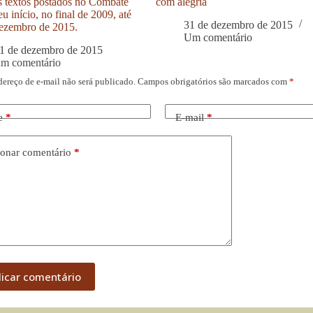
s textos postados no Combate
com alegria
u início, no final de 2009, até
31 de dezembro de 2015
ezembro de 2015.
Um comentário
1 de dezembro de 2015
um comentário
dereço de e-mail não será publicado.
Campos obrigatórios são marcados com
*
e
*
E-mail
*
onar comentário
*
licar comentário