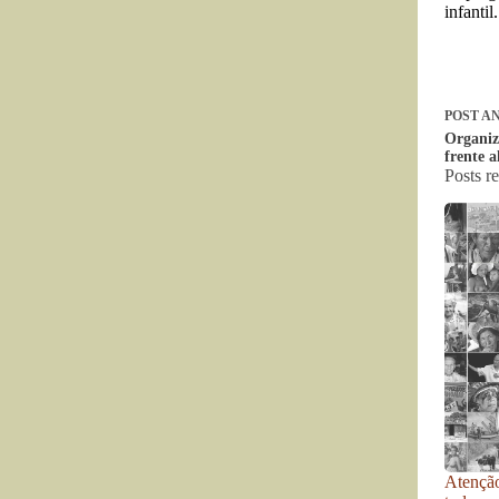
infantil.
POST
AN
Organiz
frente a
Posts r
Atenção