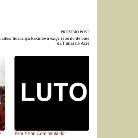
PRÓXIMO
POST
olados: liderança kaxinawá exige retorno de base
da Funai no Acre
e
Para Vítor. Com muita dor