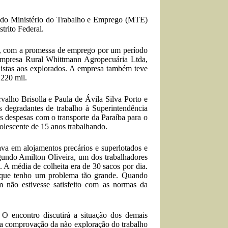
e do Ministério do Trabalho e Emprego (MTE)
trito Federal.
fé, com a promessa de emprego por um período
 empresa Rural Whittmann Agropecuária Ltda,
alhistas aos explorados. A empresa também teve
 220 mil.
alho Brisolla e Paula de Ávila Silva Porto e
s degradantes de trabalho à Superintendência
 despesas com o transporte da Paraíba para o
olescente de 15 anos trabalhando.
ava em alojamentos precários e superlotados e
gundo Amilton Oliveira, um dos trabalhadores
 A média de colheita era de 30 sacos por dia.
z que tenho um problema tão grande. Quando
 não estivesse satisfeito com as normas da
O encontro discutirá a situação dos demais
 a comprovação da não exploração do trabalho