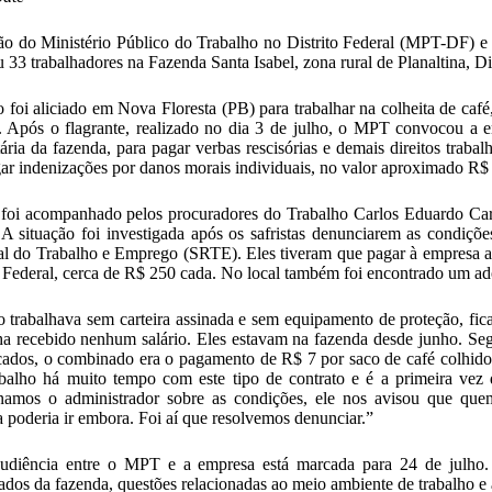
o do Ministério Público do Trabalho no Distrito Federal (MPT-DF) 
u 33 trabalhadores na Fazenda Santa Isabel, zona rural de Planaltina, Dis
 foi aliciado em Nova Floresta (PB) para trabalhar na colheita de ca
. Após o flagrante, realizado no dia 3 de julho, o MPT convocou a
tária da fazenda, para pagar verbas rescisórias e demais direitos trab
ar indenizações por danos morais individuais, no valor aproximado R$
foi acompanhado pelos procuradores do Trabalho Carlos Eduardo Carv
A situação foi investigada após os safristas denunciarem as condiçõe
l do Trabalho e Emprego (SRTE). Eles tiveram que pagar à empresa as
o Federal, cerca de R$ 250 cada. No local também foi encontrado um ad
 trabalhava sem carteira assinada e sem equipamento de proteção, fic
ha recebido nenhum salário. Eles estavam na fazenda desde junho. Se
cados, o combinado era o pagamento de R$ 7 por saco de café colhido.
balho há muito tempo com este tipo de contrato e é a primeira ve
namos o administrador sobre as condições, ele nos avisou que quem
 poderia ir embora. Foi aí que resolvemos denunciar.”
udiência entre o MPT e a empresa está marcada para 24 de julho. 
dos da fazenda, questões relacionadas ao meio ambiente de trabalho e