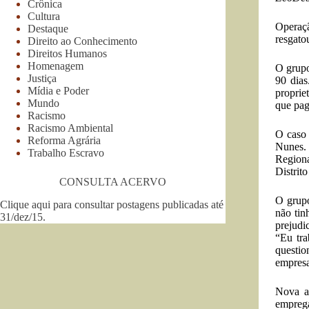
Crônica
Cultura
Operaçã
Destaque
resgato
Direito ao Conhecimento
Direitos Humanos
Homenagem
O grupo
Justiça
90 dias
Mídia e Poder
proprie
Mundo
que pag
Racismo
Racismo Ambiental
O caso 
Reforma Agrária
Nunes. 
Trabalho Escravo
Regiona
Distrit
CONSULTA ACERVO
O grupo
Clique aqui para consultar postagens publicadas até
não tin
31/dez/15
.
prejudi
“Eu tra
questio
empresa
Nova a
emprega