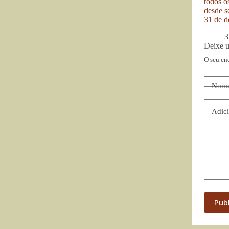
todos o
desde se
31 de d
3
Deixe 
O seu en
Nom
Adici
Pub