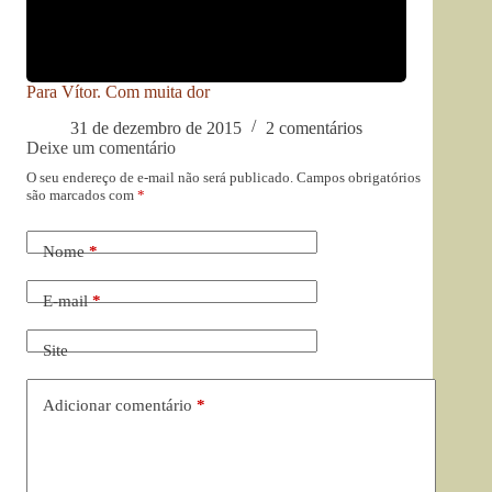
Para Vítor. Com muita dor
31 de dezembro de 2015
2 comentários
Deixe um comentário
O seu endereço de e-mail não será publicado.
Campos obrigatórios
são marcados com
*
Nome
*
E-mail
*
Site
Adicionar comentário
*