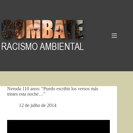
Pular
para
o
conteúdo
Neruda 110 anos: “Puedo escribir los versos más
tristes esta noche…”
12 de julho de 2014