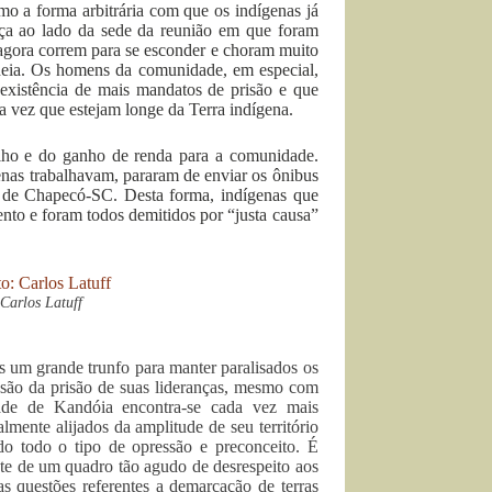
o a forma arbitrária com que os indígenas já
ça ao lado da sede da reunião em que foram
 agora correm para se esconder e choram muito
ldeia. Os homens da comunidade, em especial,
existência de mais mandatos de prisão e que
 vez que estejam longe da Terra indígena.
lho e do ganho de renda para a comunidade.
genas trabalhavam, pararam de enviar os ônibus
s de Chapecó-SC. Desta forma, indígenas que
mento e foram todos demitidos por “justa causa”
Carlos Latuff
s um grande trunfo para manter paralisados os
ssão da prisão de suas lideranças, mesmo com
ade de Kandóia encontra-se cada vez mais
lmente alijados da amplitude de seu território
endo todo o tipo de opressão e preconceito. É
te de um quadro tão agudo de desrespeito aos
as questões referentes a demarcação de terras