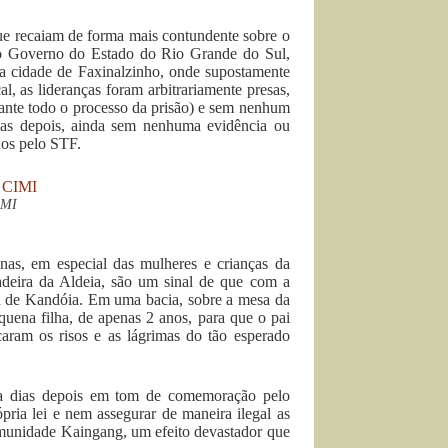
s que recaiam de forma mais contundente sobre o
do Governo do Estado do Rio Grande do Sul,
da cidade de Faxinalzinho, onde supostamente
l, as lideranças foram arbitrariamente presas,
ante todo o processo da prisão) e sem nenhum
dias depois, ainda sem nenhuma evidência ou
ados pelo STF.
IMI
enas, em especial das mulheres e crianças da
adeira da Aldeia, são um sinal de que com a
ena de Kandóia. Em uma bacia, sobre a mesa da
quena filha, de apenas 2 anos, para que o pai
aram os risos e as lágrimas do tão esperado
ada dias depois em tom de comemoração pelo
ria lei e nem assegurar de maneira ilegal as
 comunidade Kaingang, um efeito devastador que