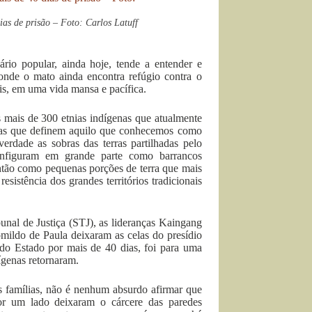
as de prisão – Foto: Carlos Latuff
ário popular, ainda hoje, tende a entender e
 onde o mato ainda encontra refúgio contra o
is, em uma vida mansa e pacífica.
as mais de 300 etnias indígenas que atualmente
nárias que definem aquilo que conhecemos como
erdade as sobras das terras partilhadas pelo
 configuram em grande parte como barrancos
então como pequenas porções de terra que mais
sistência dos grandes territórios tradicionais
nal de Justiça (STJ), as lideranças Kaingang
omildo de Paula deixaram as celas do presídio
o Estado por mais de 40 dias, foi para uma
ígenas retornaram.
s famílias, não é nenhum absurdo afirmar que
por um lado deixaram o cárcere das paredes