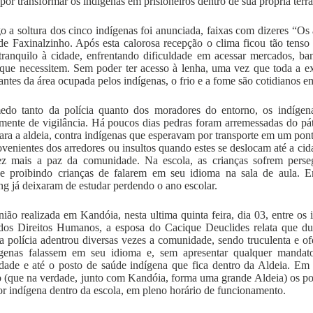
por transformar os indígenas em prisioneiros dentro de sua própria terra
o a soltura dos cinco indígenas foi anunciada, faixas com dizeres “Os 
de Faxinalzinho. Após esta calorosa recepção o clima ficou tão tens
tranquilo à cidade, enfrentando dificuldade em acessar mercados, b
 que necessitem. Sem poder ter acesso à lenha, uma vez que toda a e
antes da área ocupada pelos indígenas, o frio e a fome são cotidianos 
do tanto da polícia quanto dos moradores do entorno, os indíge
mente de vigilância. Há poucos dias pedras foram arremessadas do pát
para a aldeia, contra indígenas que esperavam por transporte em um pont
rovenientes dos arredores ou insultos quando estes se deslocam até a cida
z mais a paz da comunidade. Na escola, as crianças sofrem perseg
ve proibindo crianças de falarem em seu idioma na sala de aula. E
g já deixaram de estudar perdendo o ano escolar.
ião realizada em Kandóia, nesta ultima quinta feira, dia 03, entre os 
dos Direitos Humanos, a esposa do Cacique Deuclides relata que du
 a polícia adentrou diversas vezes a comunidade, sendo truculenta e 
ígenas falassem em seu idioma e, sem apresentar qualquer mandato
ade e até o posto de saúde indígena que fica dentro da Aldeia. Em
 (que na verdade, junto com Kandóia, forma uma grande Aldeia) os pol
or indígena dentro da escola, em pleno horário de funcionamento.