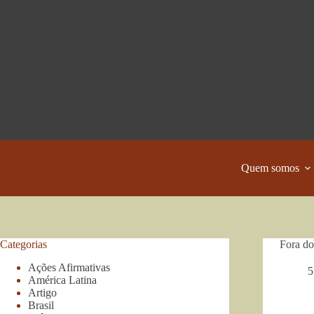
Pular
para
o
conteúdo
Quem somos
Categorias
Fora do
Ações Afirmativas
5
América Latina
Artigo
Brasil