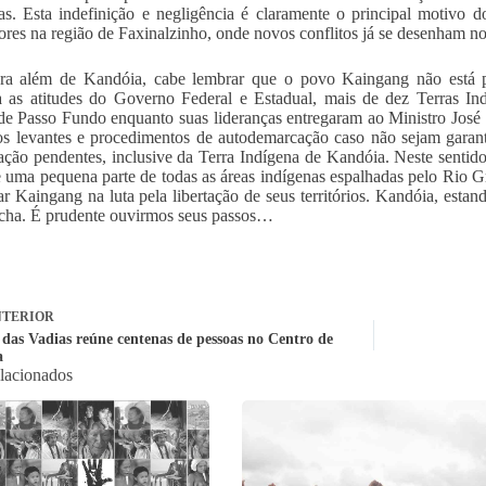
as. Esta indefinição e negligência é claramente o principal motivo d
tores na região de Faxinalzinho, onde novos conflitos já se desenham no
ra além de Kandóia, cabe lembrar que o povo Kaingang não está
a as atitudes do Governo Federal e Estadual, mais de dez Terras I
de Passo Fundo enquanto suas lideranças entregaram ao Ministro Jos
s levantes e procedimentos de autodemarcação caso não sejam garan
ção pendentes, inclusive da Terra Indígena de Kandóia. Neste sentid
 uma pequena parte de todas as áreas indígenas espalhadas pelo Rio 
r Kaingang na luta pela libertação de seus territórios. Kandóia, estan
ha. É prudente ouvirmos seus passos…
TERIOR
das Vadias reúne centenas de pessoas no Centro de
a
elacionados