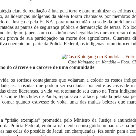
atégia clara de retaliação à luta pela terra e para minimizar as crítica
o, as lideranças indígenas da aldeia foram chamadas por membros 
rio da Justiça e pela FUNAI para uma reunião na sede da prefeitura 
tratadas as pautas de segurança pública e demarcação de terras. No loca
dato algum (apenas uma das inúmeras ilegalidades que ocorreram dur
 ou prova de sua participação na morte dos agricultores. Quarenta 
cativa coerente por parte da Polícia Federal, os indígenas foram inocent
Casa Kaingang em Kandóia – Foto: C
rno do cárcere e o cárcere de uma comunidade
:
ida os sorrisos contagiantes que voltaram a colorir os rostos indíg
ade, e as risadas que podem ser escutadas por entre as casas de m
 das cinco lideranças, a vida vai retomando seu curso na Terra Indíg
 Cacique Deuclides de Paula, repousava a alface plantada pela sua pe
 comer quando estivesse de volta, uma das muitas belezas que marc
 a “prisão exemplar” prometida pelo Ministro da Justiça e anunci
o da Polícia Federal, embora não tenha conseguido amparar-se na próp
ças nas celas do presídio de Jacuí, em charqueadas, fez surtir, para a