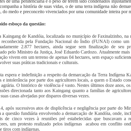
tes de uma penitenciária e o peso de terem sido condenados injustament
companha a história de suas vidas, o de uma terra indígena não demarca
o, do medo e preconceito vivenciados por uma comunidade inteira por m
ido esboço da questão:
a Kaingang de Kandóia, localizada no município de Faxinalzinho, na 
 reconhecida pela Fundação Nacional do Índio (FUNAI) como um te
madamente 2.877 hectares, ainda segue sem finalização de seu p
ado pelo Ministro da Justiça, José Eduardo Cardozo. Atualmente mai
ção vivem em um terreno de apenas 04 hectares, sem espaço suficiente p
olver suas práticas tradicionais e culturais.
ta espera e indefinição a respeito da demarcação da Terra Indígena 
os e intolerância por parte dos agricultores locais, a quem o Estado co
 agrária. O histórico de violência é vasto. Nestes últimos doze anos, o
ssões direcionada tanto aos Kaingang quanto a famílias de agriculto
 suas casas alvejadas por disparos diversas vezes.
, após sucessivos atos de displicência e negligência por parte do Mi
a questão fundiária envolvendo a demarcação de Kandóia, onde, inclu
is de cinco vezes à reuniões pré estabelecidas que buscavam a r
tores, um protesto realizado pelos indígenas acabou em conflito on
de tiros com indígenas.