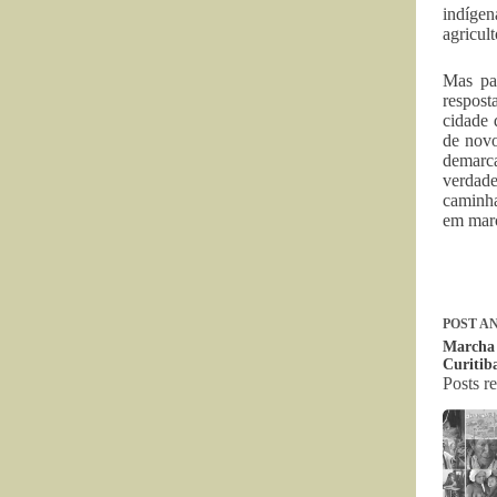
indígen
agricul
Mas pa
respost
cidade 
de novo
demarca
verdade
caminha
em marc
POST
AN
Marcha 
Curitib
Posts r