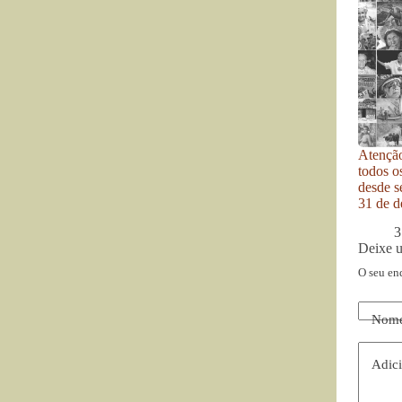
Atenção
todos o
desde se
31 de d
3
Deixe 
O seu en
Nom
Adici