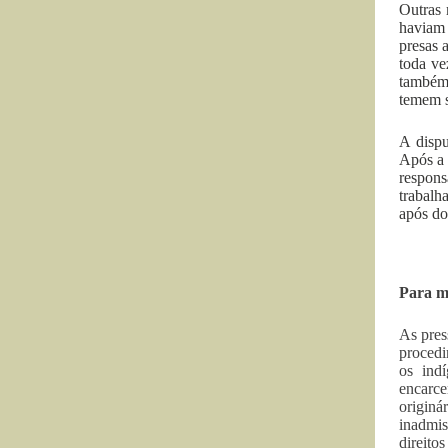
Outras 
haviam 
presas 
toda ve
também 
temem s
A dispu
Após a 
respons
trabalh
após do
Para mu
As pres
procedi
os ind
encarce
originá
inadmis
direito