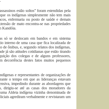
.
assassinos estão soltos” foram estendidas pela
o que os indígenas simplesmente não tem mais
ancos, enfermaria ou posto de saúde e demais
xtensão de mato encontra-se nas propriedades
em Kandóia.
nas só se deslocam em bandos e em sistema
io interno de uma casa que fica localizada de
o de ônibus, e, segundo relatos dos indígenas,
de já são atitudes cotidianas que estão tirando
uição dos colegas e de alguns professores,
m decorrência destes fatos muitos pequenos
indígenas e representantes de organizações de
rante o tempo em que as lideranças estavam
ofensiva, impedindo durante as abordagens que
, dirigiu-se até as casas dos moradores da
 uma Aldeia indígena vizinha denominada de
iciais agrediram verbalmente e revistaram um