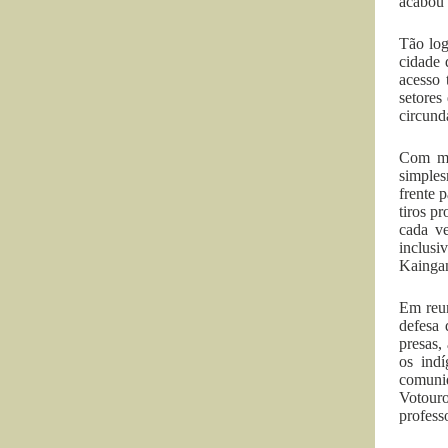
acabou 
Tão log
cidade 
acesso 
setores
circund
Com me
simples
frente 
tiros p
cada ve
inclusi
Kaingan
Em reun
defesa 
presas,
os ind
comunid
Votouro
profess