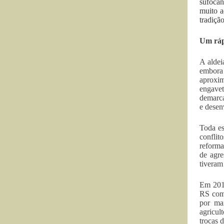
sufocan
muito a
tradiçã
Um ráp
A aldei
embora
aproxi
engavet
demarca
e desenv
Toda es
conflit
reforma
de agre
tiveram
Em 2014
RS com 
por ma
agricul
trocas 