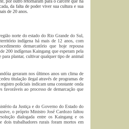
e, por outro retornaram para o cárcere que há
da, da falta de poder viver sua cultura e sua
ais de 20 anos.
região norte do estado do Rio Grande do Sul,
rritório indígena há mais de 12 anos, com
rocedimento demarcatório que hoje repousa
s de 200 indígenas Kaingang que esperam pela
ara plantar, cultivar qualquer tipo de animal
Kandóia geraram nos últimos anos um clima de
ncedeu titulação ilegal através de programas de
s registro policiais indicam uma constante onda
res favoráveis ao processo de demarcação que
nistério da Justiça e do Governo do Estado do
sive, o próprio Ministro José Cardozo faltou
esolução dialogada entre os Kaingang e os
de dois trabalhadores rurais foram mortos em