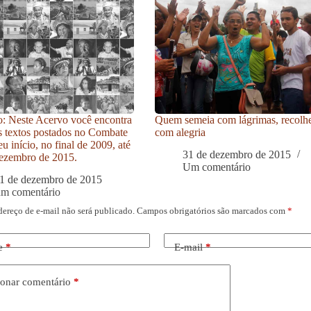
: Neste Acervo você encontra
Quem semeia com lágrimas, recolh
s textos postados no Combate
com alegria
u início, no final de 2009, até
31 de dezembro de 2015
ezembro de 2015.
Um comentário
1 de dezembro de 2015
um comentário
dereço de e-mail não será publicado.
Campos obrigatórios são marcados com
*
e
*
E-mail
*
onar comentário
*