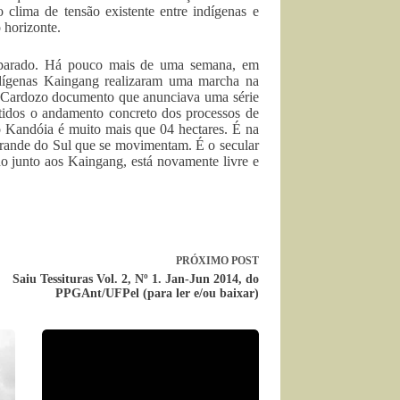
o clima de tensão existente entre indígenas e
 horizonte.
 parado. Há pouco mais de uma semana, em
ndígenas Kaingang realizaram uma marcha na
é Cardozo documento que anunciava uma série
tidos o andamento concreto dos processos de
o Kandóia é muito mais que 04 hectares. É na
Grande do Sul que se movimentam. É o secular
do junto aos Kaingang, está novamente livre e
PRÓXIMO
POST
Saiu Tessituras Vol. 2, Nº 1. Jan-Jun 2014, do
PPGAnt/UFPel (para ler e/ou baixar)