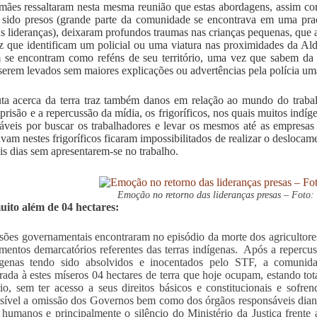
mães ressaltaram nesta mesma reunião que estas abordagens, assim com
sido presos (grande parte da comunidade se encontrava em uma pra
as lideranças), deixaram profundos traumas nas crianças pequenas, que
z que identificam um policial ou uma viatura nas proximidades da A
se encontram como reféns de seu território, uma vez que sabem da 
erem levados sem maiores explicações ou advertências pela polícia uma
ta acerca da terra traz também danos em relação ao mundo do traba
prisão e a repercussão da mídia, os frigoríficos, nos quais muitos indí
áveis por buscar os trabalhadores e levar os mesmos até as empresa
avam nestes frigoríficos ficaram impossibilitados de realizar o desloca
is dias sem apresentarem-se no trabalho.
Emoção no retorno das lideranças presas – Foto: 
ito além de 04 hectares:
sões governamentais encontraram no episódio da morte dos agricultore
mentos demarcatórios referentes das terras indígenas. Após a repercu
ígenas tendo sido absolvidos e inocentados pelo STF, a comunid
rada à estes míseros 04 hectares de terra que hoje ocupam, estando tota
rio, sem ter acesso a seus direitos básicos e constitucionais e sofr
sível a omissão dos Governos bem como dos órgãos responsáveis dian
s humanos e principalmente o silêncio do Ministério da Justiça frente 