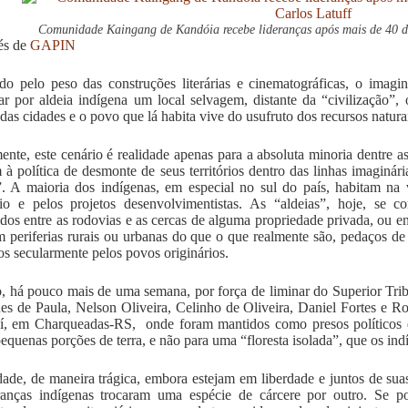
Comunidade Kaingang de Kandóia recebe lideranças após mais de 40 di
és de
GAPIN
o pelo peso das construções literárias e cinematográficas, o imagin
ar por aldeia indígena um local selvagem, distante da “civilização”,
das cidades e o povo que lá habita vive do usufruto dos recursos natura
mente, este cenário é realidade apenas para a absoluta minoria dentre 
m à política de desmonte de seus territórios dentro das linhas imagi
”. A maioria dos indígenas, em especial no sul do país, habitam na v
dio e pelos projetos desenvolvimentistas. As “aldeias”, hoje, se
dos entre as rodovias e as cercas de alguma propriedade privada, ou 
 periferias rurais ou urbanas do que o que realmente são, pedaços de re
os secularmente pelos povos originários.
 há pouco mais de uma semana, por força de liminar do Superior Tribu
es de Paula, Nelson Oliveira, Celinho de Oliveira, Daniel Fortes e R
í, em Charqueadas-RS, onde foram mantidos como presos políticos d
pequenas porções de terra, e não para uma “floresta isolada”, que os ind
ade, de maneira trágica, embora estejam em liberdade e juntos de sua
eranças indígenas trocaram uma espécie de cárcere por outro. Se 