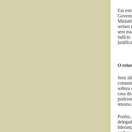
Em estr
Govern
Ministé
seriam 
sem man
indício
justifi
O reto
Sem dúv
comunid
soltura
casa do
pudesse
retorno.
Porém,
delegad
lideran