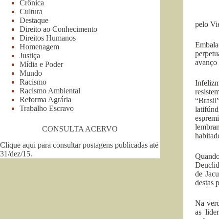
Crônica
Cultura
Destaque
pelo Vi
Direito ao Conhecimento
Direitos Humanos
Embalad
Homenagem
perpetu
Justiça
avanço 
Mídia e Poder
Mundo
Racismo
Infeliz
Racismo Ambiental
resiste
Reforma Agrária
“Brasil
Trabalho Escravo
latifún
espremi
lembram
CONSULTA ACERVO
habitad
Clique aqui para consultar postagens publicadas até
31/dez/15
.
Quando,
Deuclid
de Jacu
destas 
Na verd
as lid