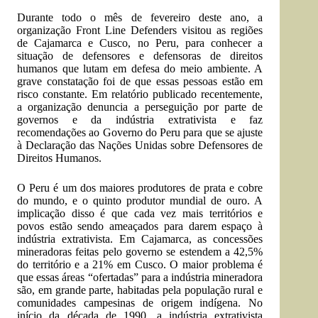
Durante todo o mês de fevereiro deste ano, a
organização Front Line Defenders visitou as regiões
de Cajamarca e Cusco, no Peru, para conhecer a
situação de defensores e defensoras de direitos
humanos que lutam em defesa do meio ambiente. A
grave constatação foi de que essas pessoas estão em
risco constante. Em relatório publicado recentemente,
a organização denuncia a perseguição por parte de
governos e da indústria extrativista e faz
recomendações ao Governo do Peru para que se ajuste
à Declaração das Nações Unidas sobre Defensores de
Direitos Humanos.
O Peru é um dos maiores produtores de prata e cobre
do mundo, e o quinto produtor mundial de ouro. A
implicação disso é que cada vez mais territórios e
povos estão sendo ameaçados para darem espaço à
indústria extrativista. Em Cajamarca, as concessões
mineradoras feitas pelo governo se estendem a 42,5%
do território e a 21% em Cusco. O maior problema é
que essas áreas “ofertadas” para a indústria mineradora
são, em grande parte, habitadas pela população rural e
comunidades campesinas de origem indígena. No
início da década de 1990, a indústria extrativista