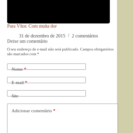
Para Vítor. Com muita dor
31 de dezembro de 2015
2 comentários
Deixe um comentário
O seu endereço de e-mail não será publicado.
Campos obrigatórios
são marcados com
*
Nome
*
E-mail
*
Site
Adicionar comentário
*