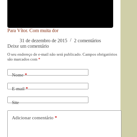
Para Vítor. Com muita dor
31 de dezembro de 2015
2 comentários
Deixe um comentário
O seu endereço de e-mail não será publicado.
Campos obrigatórios
são marcados com
*
Nome
*
E-mail
*
Site
Adicionar comentário
*