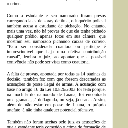
o crime.
Como a estudante e seu namorado foram presos
carregando latas de spray de tinta, o inquérito policial
também acusa a estudante de pichação. No entanto,
mais uma vez, não há provas de que ela tenha pichado
qualquer prédio, apenas fotos em sua câmera, que
mostram seu namorado pichando caixas de correio.
“Para ser considerada coautora ou partícipe é
imprescindível que haja uma efetiva contribuição
causal”, lembra o juiz, ao apontar que a possível
conivência não pode ser vista como coautoria.
A falta de provas, apontada por todas as 14 páginas da
decisão, também fez com que fossem descartadas as
acusações de posse ilegal de armas. A acusação com
base no artigo
16
da Lei
10.826
/2003 foi feita porque,
na mochila do namorado de Luana, foi encontrada
uma granada, já deflagrada, ou seja, já usada. Assim,
além de não estar em posse de Luana, o próprio
artefato já não tinha qualquer potencial ofensivo.
Também não foram aceitas pelo juiz as acusações de
que a estudante teria cometido o crime de formação de