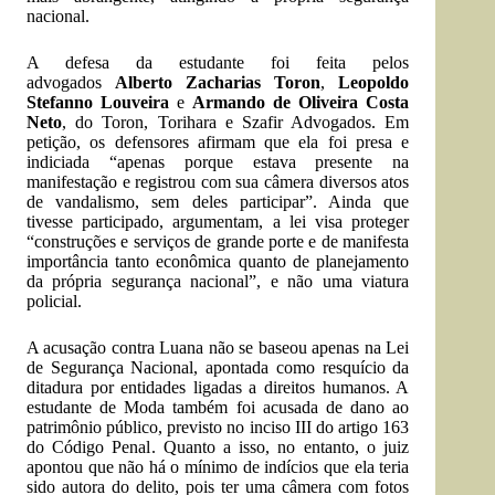
nacional.
A defesa da estudante foi feita pelos
advogados
Alberto Zacharias Toron
,
Leopoldo
Stefanno Louveira
e
Armando de Oliveira Costa
Neto
, do Toron, Torihara e Szafir Advogados. Em
petição, os defensores afirmam que ela foi presa e
indiciada “apenas porque estava presente na
manifestação e registrou com sua câmera diversos atos
de vandalismo, sem deles participar”. Ainda que
tivesse participado, argumentam, a lei visa proteger
“construções e serviços de grande porte e de manifesta
importância tanto econômica quanto de planejamento
da própria segurança nacional”, e não uma viatura
policial.
A acusação contra Luana não se baseou apenas na
Lei
de Segurança Nacional
, apontada como resquício da
ditadura por entidades ligadas a direitos humanos. A
estudante de Moda também foi acusada de dano ao
patrimônio público, previsto no inciso III do artigo 163
do
Código Penal
. Quanto a isso, no entanto, o juiz
apontou que não há o mínimo de indícios que ela teria
sido autora do delito, pois ter uma câmera com fotos