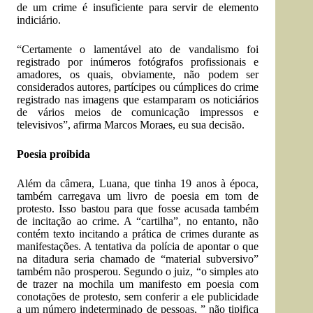
de um crime é insuficiente para servir de elemento
indiciário.
“Certamente o lamentável ato de vandalismo foi
registrado por inúmeros fotógrafos profissionais e
amadores, os quais, obviamente, não podem ser
considerados autores, partícipes ou cúmplices do crime
registrado nas imagens que estamparam os noticiários
de vários meios de comunicação impressos e
televisivos”, afirma Marcos Moraes, eu sua decisão.
Poesia proibida
Além da câmera, Luana, que tinha 19 anos à época,
também carregava um livro de poesia em tom de
protesto. Isso bastou para que fosse acusada também
de incitação ao crime. A “cartilha”, no entanto, não
contém texto incitando a prática de crimes durante as
manifestações. A tentativa da polícia de apontar o que
na ditadura seria chamado de “material subversivo”
também não prosperou. Segundo o juiz, “o simples ato
de trazer na mochila um manifesto em poesia com
conotações de protesto, sem conferir a ele publicidade
a um número indeterminado de pessoas, ” não tipifica