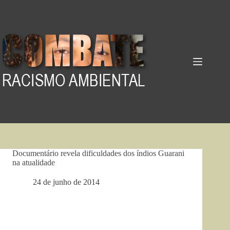
Pular
para
o
conteúdo
Documentário revela dificuldades dos índios Guarani
na atualidade
24 de junho de 2014