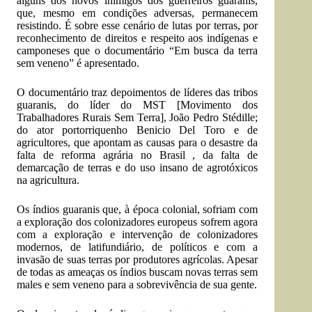
alguns dos novos inimigos dos guerreiros guaranis,
que, mesmo em condições adversas, permanecem
resistindo. É sobre esse cenário de lutas por terras, por
reconhecimento de direitos e respeito aos indígenas e
camponeses que o documentário “Em busca da terra
sem veneno” é apresentado.
O documentário traz depoimentos de líderes das tribos
guaranis, do líder do MST [Movimento dos
Trabalhadores Rurais Sem Terra], João Pedro Stédille;
do ator portorriquenho Benicio Del Toro e de
agricultores, que apontam as causas para o desastre da
falta de reforma agrária no Brasil , da falta de
demarcação de terras e do uso insano de agrotóxicos
na agricultura.
Os índios guaranis que, à época colonial, sofriam com
a exploração dos colonizadores europeus sofrem agora
com a exploração e intervenção de colonizadores
modernos, de latifundiário, de políticos e com a
invasão de suas terras por produtores agrícolas. Apesar
de todas as ameaças os índios buscam novas terras sem
males e sem veneno para a sobrevivência de sua gente.