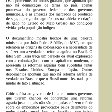
Os depoimentos dos índios guaranis, que apontam que
não há demarcação de terras no país, apenas
promessas do governo federal e dos governos
municipais, e as ameaças dos mercados de produção
de soja, o perigo dos agrotóxicos nas aldeias e criação
de gado no Estado do Mato Grosso são condições
vividas pela população indígena.
O documentário mostra trechos de uma palestra
ministrada por João Pedro Stédille, do MST, em que
relembra as origens da colonização e a necessidade de
se fazer um a verdadeira reforma agrária no Brasil. O
líder Sem Terra traça um paralelo da atual exploração
com a colonização e com o capitalismo moderno, e
apresenta as reformas agrárias bem sucedidas feitas
nos Estados Unidos, Europa e Japão. Outros
depoimentos apontam que não há reforma agrária de
verdade no Brasil e que o Brasil nunca fez nada para
mudar de fato a situação.
Críticas feita ao governo de Lula e a outros governos
que tiveram chances de concretizar uma reforma
agrária justa no país não são poupadas e fazem refletir
sobre os empecilhos provocados pelos detentores do
poder e pela camada burguesa brasileira, que insiste