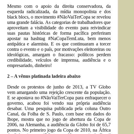
Mesmo com o apoio da direita conservadora, da
esquerda radicalizada, da mídia monopolista e dos
black blocs, o movimento #NãoVaiTerCopa se revelou
uma grande falácia. As categorias de trabalhadores que
aproveitam a visibilidade do evento para reivindicar
suas pautas históricas de forma pacífica preferiram
apostar na hashtag #NaCopaTemLuta, bem menos
antipática e alarmista. E os que continuaram a torcer
contra o evento e o país, por motivações eleitoreiras ou
ideológicas, amargam o fracasso: políticos perdem
credibilidade, veículos de imprensa, audiência e o
empresariado, dinheiro!
2 – A vênus platinada ladeira abaixo
Desde os protestos de junho de 2013, a TV Globo
vem amargando uma rejeição crescente da população.
E se apostava no #NãoVaiTerCopa para enfraquecer o
governo, acabou foi vendo sua própria audiência
desabar. Uma pesquisa publicada pela coluna Outro
Canal, da Folha de S. Paulo, com base em dados do
Ibope, mostra que no jogo de abertura da Copa de
2006, na Alemanha, a audiência da Globo foi de 65,7
pontos. No primeiro jogo da Copa de 2010, na África