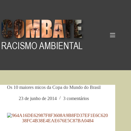
Pular
para
o
conteúdo
Os 10 maiores micos da Copa do Mundo do Brasil
23 de junho de 2014
3 comentários