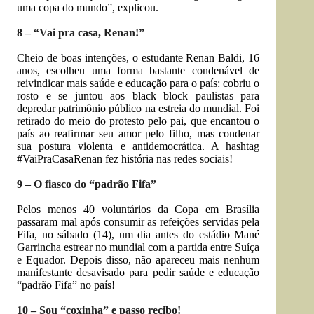
uma copa do mundo”, explicou.
8 – “Vai pra casa, Renan!”
Cheio de boas intenções, o estudante Renan Baldi, 16
anos, escolheu uma forma bastante condenável de
reivindicar mais saúde e educação para o país: cobriu o
rosto e se juntou aos black block paulistas para
depredar patrimônio público na estreia do mundial. Foi
retirado do meio do protesto pelo pai, que encantou o
país ao reafirmar seu amor pelo filho, mas condenar
sua postura violenta e antidemocrática. A hashtag
#VaiPraCasaRenan fez história nas redes sociais!
9 – O fiasco do “padrão Fifa”
Pelos menos 40 voluntários da Copa em Brasília
passaram mal após consumir as refeições servidas pela
Fifa, no sábado (14), um dia antes do estádio Mané
Garrincha estrear no mundial com a partida entre Suíça
e Equador. Depois disso, não apareceu mais nenhum
manifestante desavisado para pedir saúde e educação
“padrão Fifa” no país!
10 – Sou “coxinha” e passo recibo!