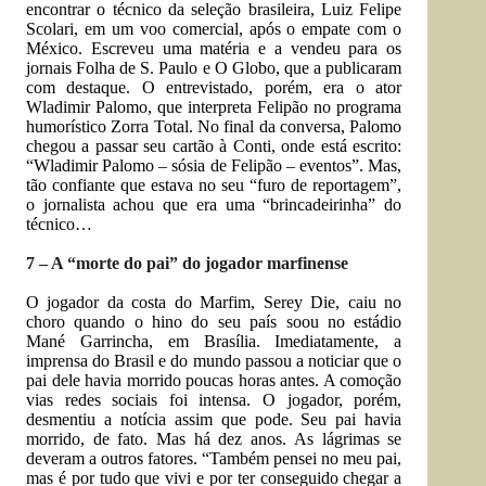
encontrar o técnico da seleção brasileira, Luiz Felipe
Scolari, em um voo comercial, após o empate com o
México. Escreveu uma matéria e a vendeu para os
jornais Folha de S. Paulo e O Globo, que a publicaram
com destaque. O entrevistado, porém, era o ator
Wladimir Palomo, que interpreta Felipão no programa
humorístico Zorra Total. No final da conversa, Palomo
chegou a passar seu cartão à Conti, onde está escrito:
“Wladimir Palomo – sósia de Felipão – eventos”. Mas,
tão confiante que estava no seu “furo de reportagem”,
o jornalista achou que era uma “brincadeirinha” do
técnico…
7 – A “morte do pai” do jogador marfinense
O jogador da costa do Marfim, Serey Die, caiu no
choro quando o hino do seu país soou no estádio
Mané Garrincha, em Brasília. Imediatamente, a
imprensa do Brasil e do mundo passou a noticiar que o
pai dele havia morrido poucas horas antes. A comoção
vias redes sociais foi intensa. O jogador, porém,
desmentiu a notícia assim que pode. Seu pai havia
morrido, de fato. Mas há dez anos. As lágrimas se
deveram a outros fatores. “Também pensei no meu pai,
mas é por tudo que vivi e por ter conseguido chegar a