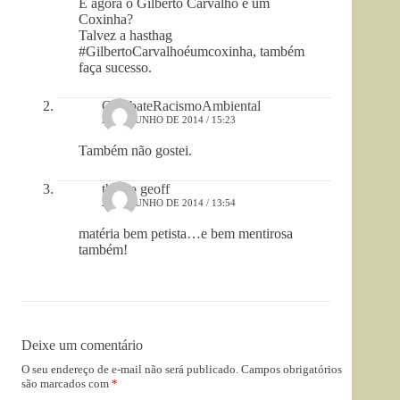
E agora o Gilberto Carvalho é um
Coxinha?
Talvez a hasthag
#GilbertoCarvalhoéumcoxinha, também
faça sucesso.
CombateRacismoAmbiental
23 DE JUNHO DE 2014 / 15:23
Também não gostei.
thiago geoff
23 DE JUNHO DE 2014 / 13:54
matéria bem petista…e bem mentirosa
também!
Deixe um comentário
O seu endereço de e-mail não será publicado.
Campos obrigatórios
são marcados com
*