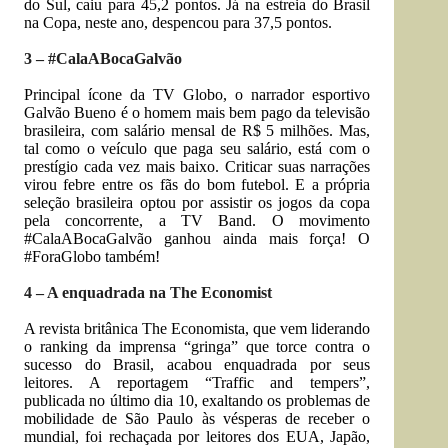
do Sul, caiu para 45,2 pontos. Já na estreia do Brasil
na Copa, neste ano, despencou para 37,5 pontos.
3 – #CalaABocaGalvão
Principal ícone da TV Globo, o narrador esportivo
Galvão Bueno é o homem mais bem pago da televisão
brasileira, com salário mensal de R$ 5 milhões. Mas,
tal como o veículo que paga seu salário, está com o
prestígio cada vez mais baixo. Criticar suas narrações
virou febre entre os fãs do bom futebol. E a própria
seleção brasileira optou por assistir os jogos da copa
pela concorrente, a TV Band. O movimento
#CalaABocaGalvão ganhou ainda mais força! O
#ForaGlobo também!
4 – A enquadrada na The Economist
A revista britânica The Economista, que vem liderando
o ranking da imprensa “gringa” que torce contra o
sucesso do Brasil, acabou enquadrada por seus
leitores. A reportagem “Traffic and tempers”,
publicada no último dia 10, exaltando os problemas de
mobilidade de São Paulo às vésperas de receber o
mundial, foi rechaçada por leitores dos EUA, Japão,