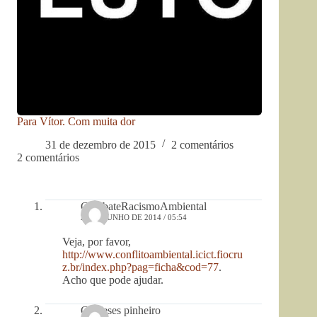
Para Vítor. Com muita dor
31 de dezembro de 2015
2 comentários
2 comentários
CombateRacismoAmbiental
25 DE JUNHO DE 2014 / 05:54
Veja, por favor,
http://www.conflitoambiental.icict.fiocru
z.br/index.php?pag=ficha&cod=77
.
Acho que pode ajudar.
Geineses pinheiro