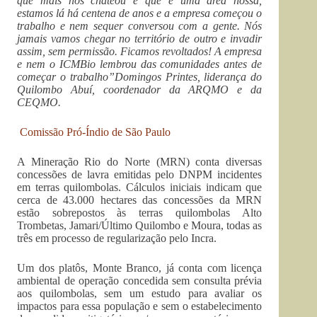
que mais nos chateou é que é uma área nossa,
estamos lá há centena de anos e a empresa começou o
trabalho e nem sequer conversou com a gente. Nós
jamais vamos chegar no território de outro e invadir
assim, sem permissão. Ficamos revoltados! A empresa
e nem o ICMBio lembrou das comunidades antes de
começar o trabalho”Domingos Printes, liderança do
Quilombo Abuí, coordenador da ARQMO e da
CEQMO.
Comissão Pró-Índio de São Paulo
A Mineração Rio do Norte (MRN) conta diversas
concessões de lavra emitidas pelo DNPM incidentes
em terras quilombolas. Cálculos iniciais indicam que
cerca de 43.000 hectares das concessões da MRN
estão sobrepostos às terras quilombolas Alto
Trombetas, Jamari/Último Quilombo e Moura, todas as
três em processo de regularização pelo Incra.
Um dos platôs, Monte Branco, já conta com licença
ambiental de operação concedida sem consulta prévia
aos quilombolas, sem um estudo para avaliar os
impactos para essa população e sem o estabelecimento