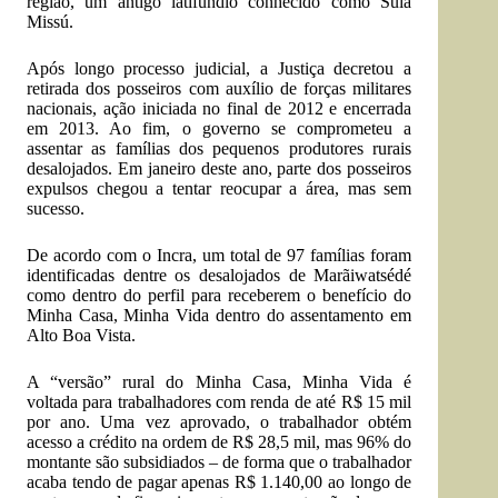
região, um antigo latifúndio conhecido como Suiá
Missú.
Após longo processo judicial, a Justiça decretou a
retirada dos posseiros com auxílio de forças militares
nacionais, ação iniciada no final de 2012 e encerrada
em 2013. Ao fim, o governo se comprometeu a
assentar as famílias dos pequenos produtores rurais
desalojados. Em janeiro deste ano, parte dos posseiros
expulsos chegou a
tentar reocupar a área, mas sem
sucesso
.
De acordo com o Incra, um total de 97 famílias foram
identificadas dentre os desalojados de Marãiwatsédé
como dentro do perfil para receberem o benefício do
Minha Casa, Minha Vida dentro do assentamento em
Alto Boa Vista.
A “versão” rural do Minha Casa, Minha Vida é
voltada para trabalhadores com renda de até R$ 15 mil
por ano. Uma vez aprovado, o trabalhador obtém
acesso a crédito na ordem de R$ 28,5 mil, mas 96% do
montante são subsidiados – de forma que o trabalhador
acaba tendo de pagar apenas R$ 1.140,00 ao longo de