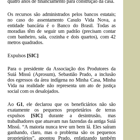
quatro anos de financiamento para construção da casa.
Os recursos são administrados pelos bancos estatais;
no caso do assentamento Casulo Vida Nova, a
entidade bancária é o Banco do Brasil. Todas as
moradias têm de seguir um padrão (precisam contar
com banheiro, sala, cozinha e dois quartos), com 42
metros quadrados.
Expulsos
[SIC]
Para o presidente da Associação dos Produtores da
Suiá Missú (Aprosum), Sebastião Prado, a inclusão
dos egressos da área indígena no Minha Casa, Minha
Vida na realidade não representa um ato de justiça
social com os desalojados.
Ao
G1
, ele declarou que os beneficiários não são
exatamente os pequenos proprietários de terras
expulsos
[SIC]
durante a desintrusão, mas
trabalhadores que atuavam nas fazendas da antiga Suiá
Missú. “A maioria nunca teve um bem lá. Eles saíram
ganhando, claro, mas o problema são os pequenos
proprietários”, apontou Prado, enfatizando também