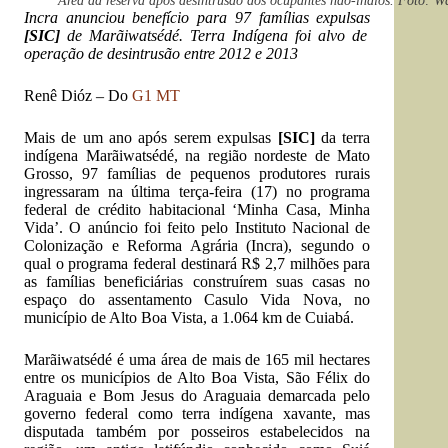
Área da reserva após desintrusão dos ocupantes não-índios. Foto: 
Incra anunciou benefício para 97 famílias expulsas
[SIC]
de Marãiwatsédé. Terra Indígena foi alvo de
operação de desintrusão entre 2012 e 2013
Renê Dióz
–
Do
G1 MT
Mais de um ano após serem expulsas
[SIC]
da terra
indígena Marãiwatsédé, na região nordeste de Mato
Grosso, 97 famílias de pequenos produtores rurais
ingressaram na última terça-feira (17) no programa
federal de crédito habitacional ‘Minha Casa, Minha
Vida’. O anúncio foi feito pelo Instituto Nacional de
Colonização e Reforma Agrária (Incra), segundo o
qual o programa federal destinará R$ 2,7 milhões para
as famílias beneficiárias construírem suas casas no
espaço do assentamento Casulo Vida Nova, no
município de Alto Boa Vista, a 1.064 km de Cuiabá.
Marãiwatsédé é uma área de mais de 165 mil hectares
entre os municípios de Alto Boa Vista, São Félix do
Araguaia e Bom Jesus do Araguaia demarcada pelo
governo federal como terra indígena xavante, mas
disputada também por posseiros estabelecidos na