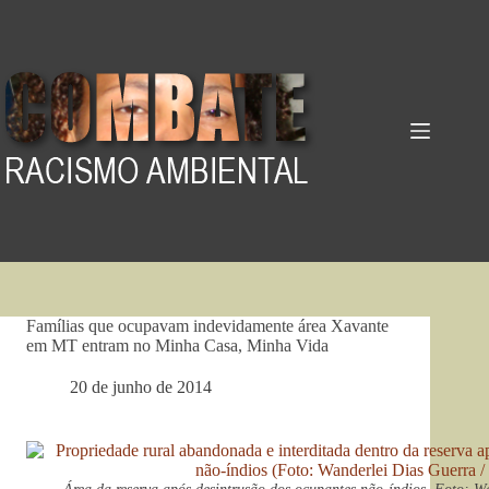
Pular
para
o
conteúdo
Famílias que ocupavam indevidamente área Xavante
em MT entram no Minha Casa, Minha Vida
20 de junho de 2014