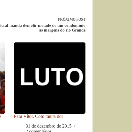
PRÓXIMO
POST
ederal manda demolir metade de um condomínio
às margens do rio Grande
e
Para Vítor. Com muita dor
31 de dezembro de 2015
2 comentários