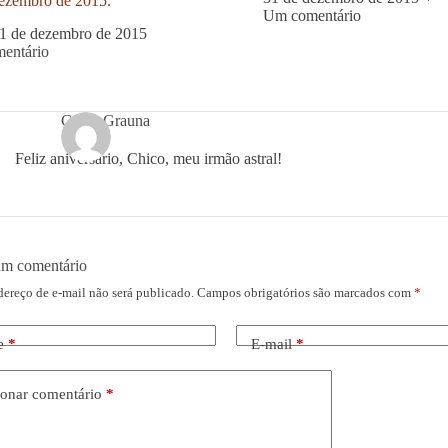
ezembro de 2015.
Um comentário
1 de dezembro de 2015
entário
Graça Grauna
Feliz aniversário, Chico, meu irmão astral!
um comentário
dereço de e-mail não será publicado.
Campos obrigatórios são marcados com
*
e
*
E-mail
*
onar comentário
*