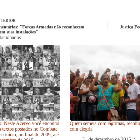
TERIOR
entários: "Forças Armadas não reconhecem
Justiça F
em suas instalações"
elacionados
: Neste Acervo você encontra
Quem semeia com lágrimas, recolh
s textos postados no Combate
com alegria
u início, no final de 2009, até
31 de dezembro de 2015