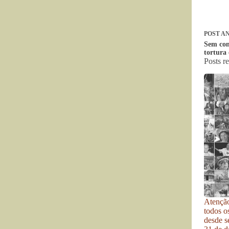
POST
AN
Sem com
tortura 
Posts r
Atenção
todos o
desde se