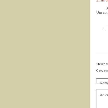
31 de d
3
Um com
Deixe 
O seu en
Nom
Adici