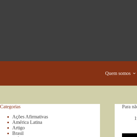
Pular
para
o
conteúdo
Quem somos
Categorias
Para nã
Ações Afirmativas
1
América Latina
Artigo
Brasil