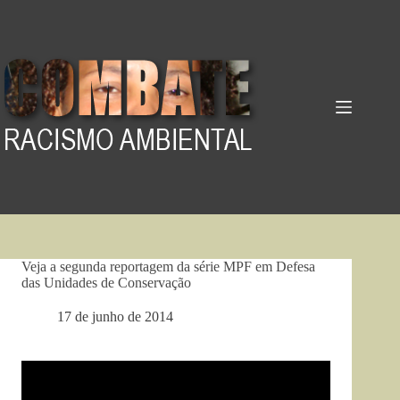
Pular
para
o
conteúdo
Veja a segunda reportagem da série MPF em Defesa
das Unidades de Conservação
17 de junho de 2014