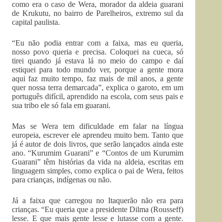
como era o caso de Wera, morador da aldeia guarani
de Krukutu, no bairro de Parelheiros, extremo sul da
capital paulista.
“Eu não podia entrar com a faixa, mas eu queria,
nosso povo queria e precisa. Coloquei na cueca, só
tirei quando já estava lá no meio do campo e daí
estiquei para todo mundo ver, porque a gente mora
aqui faz muito tempo, faz mais de mil anos, a gente
quer nossa terra demarcada”, explica o garoto, em um
português difícil, aprendido na escola, com seus pais e
sua tribo ele só fala em guarani.
Mas se Wera tem dificuldade em falar na língua
europeia, escrever ele aprendeu muito bem. Tanto que
já é autor de dois livros, que serão lançados ainda este
ano. “Kurumim Guarani” e “Contos de um Kurumim
Guarani” têm histórias da vida na aldeia, escritas em
linguagem simples, como explica o pai de Wera, feitos
para crianças, indígenas ou não.
Já a faixa que carregou no Itaquerão não era para
crianças. “Eu queria que a presidente Dilma (Rousseff)
lesse. E que mais gente lesse e lutasse com a gente.