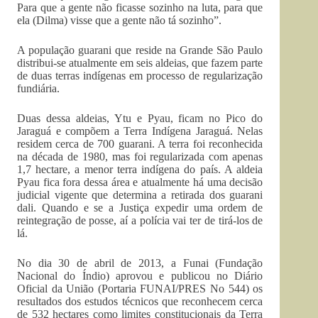
Para que a gente não ficasse sozinho na luta, para que
ela (Dilma) visse que a gente não tá sozinho”.
A população guarani que reside na Grande São Paulo
distribui-se atualmente em seis aldeias, que fazem parte
de duas terras indígenas em processo de regularização
fundiária.
Duas dessa aldeias, Ytu e Pyau, ficam no Pico do
Jaraguá e compõem a Terra Indígena Jaraguá. Nelas
residem cerca de 700 guarani. A terra foi reconhecida
na década de 1980, mas foi regularizada com apenas
1,7 hectare, a menor terra indígena do país. A aldeia
Pyau fica fora dessa área e atualmente há uma decisão
judicial vigente que determina a retirada dos guarani
dali. Quando e se a Justiça expedir uma ordem de
reintegração de posse, aí a polícia vai ter de tirá-los de
lá.
No dia 30 de abril de 2013, a Funai (Fundação
Nacional do Índio) aprovou e publicou no Diário
Oficial da União (Portaria FUNAI/PRES No 544) os
resultados dos estudos técnicos que reconhecem cerca
de 532 hectares como limites constitucionais da Terra