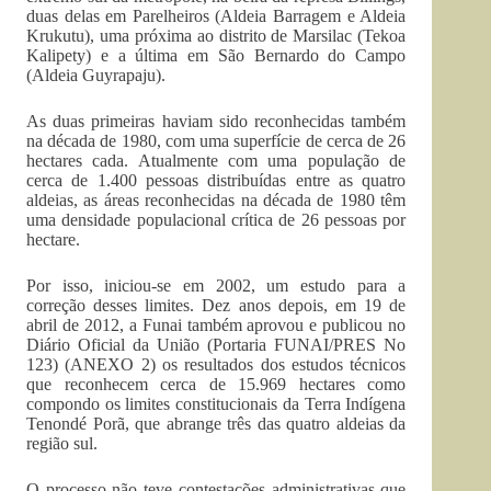
duas delas em Parelheiros (Aldeia Barragem e Aldeia
Krukutu), uma próxima ao distrito de Marsilac (Tekoa
Kalipety) e a última em São Bernardo do Campo
(Aldeia Guyrapaju).
As duas primeiras haviam sido reconhecidas também
na década de 1980, com uma superfície de cerca de 26
hectares cada. Atualmente com uma população de
cerca de 1.400 pessoas distribuídas entre as quatro
aldeias, as áreas reconhecidas na década de 1980 têm
uma densidade populacional crítica de 26 pessoas por
hectare.
Por isso, iniciou-se em 2002, um estudo para a
correção desses limites. Dez anos depois, em 19 de
abril de 2012, a Funai também aprovou e publicou no
Diário Oficial da União (Portaria FUNAI/PRES No
123) (ANEXO 2) os resultados dos estudos técnicos
que reconhecem cerca de 15.969 hectares como
compondo os limites constitucionais da Terra Indígena
Tenondé Porã, que abrange três das quatro aldeias da
região sul.
O processo não teve contestações administrativas que