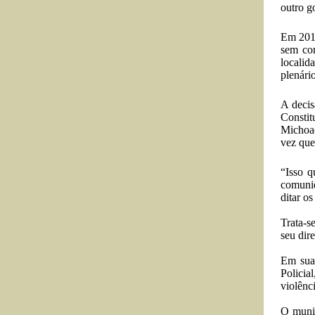
outro g
Em 2012
sem con
locali
plenári
A decis
Constit
Michoac
vez que
“Isso q
comunid
ditar o
Trata-s
seu dir
Em sua
Policia
violênc
O munic