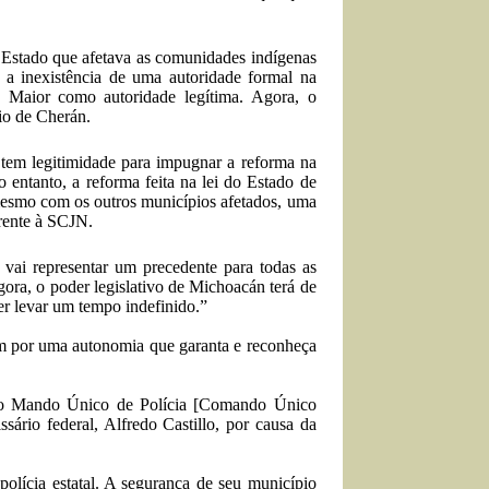
Estado que afetava as comunidades indígenas
 a inexistência de uma autoridade formal na
o Maior como autoridade legítima. Agora, o
io de Cherán.
tem legitimidade para impugnar a reforma na
entanto, a reforma feita na lei do Estado de
mesmo com os outros municípios afetados, uma
frente à SCJN.
 vai representar um precedente para todas as
ora, o poder legislativo de Michoacán terá de
er levar um tempo indefinido.”
am por uma autonomia que garanta e reconheça
 o Mando Único de Polícia [Comando Único
ário federal, Alfredo Castillo, por causa da
olícia estatal. A segurança de seu município