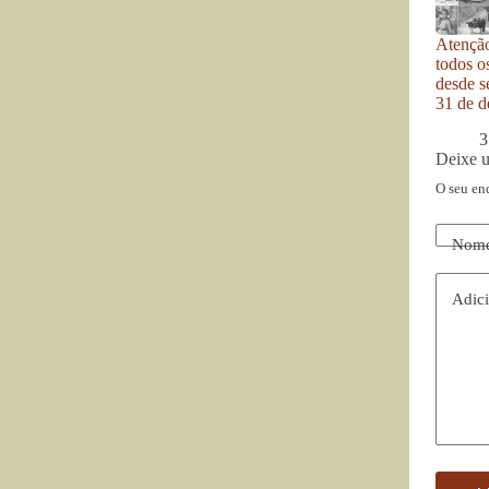
Atenção
todos o
desde se
31 de d
3
Deixe 
O seu en
Nom
Adici