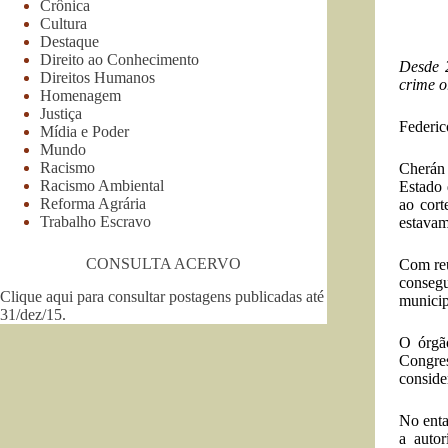
Crônica
Cultura
Destaque
Direito ao Conhecimento
Desde 
Direitos Humanos
crime o
Homenagem
Justiça
Federic
Mídia e Poder
Mundo
Racismo
Cherán 
Racismo Ambiental
Estado 
Reforma Agrária
ao cort
Trabalho Escravo
estavam
CONSULTA ACERVO
Com reu
consegu
Clique aqui para consultar postagens publicadas até
municip
31/dez/15
.
O órgã
Congres
conside
No enta
a auto