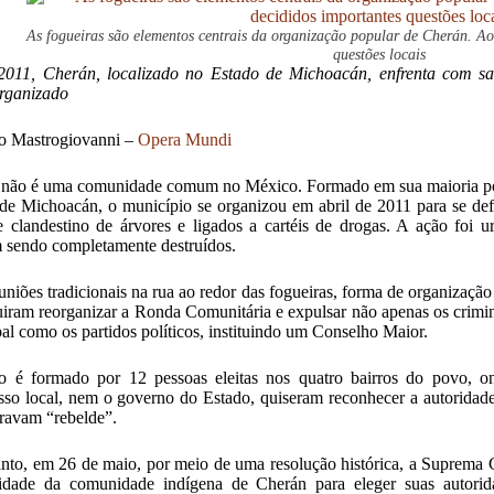
As fogueiras são elementos centrais da organização popular de Cherán. Ao
questões locais
2011, Cherán, localizado no Estado de Michoacán, enfrenta com sa
rganizado
o Mastrogiovanni –
Opera Mundi
não é uma comunidade comum no México. Formado em sua maioria por 
de Michoacán, o município se organizou em abril de 2011 para se de
e clandestino de árvores e ligados a cartéis de drogas. A ação foi u
 sendo completamente destruídos.
niões tradicionais na rua ao redor das fogueiras, forma de organização
iram reorganizar a Ronda Comunitária e expulsar não apenas os crimin
al como os partidos políticos, instituindo um Conselho Maior.
o é formado por 12 pessoas eleitas nos quatro bairros do povo, 
so local, nem o governo do Estado, quiseram reconhecer a autoridad
ravam “rebelde”.
nto, em 26 de maio, por meio de uma resolução histórica, a Suprema
ridade da comunidade indígena de Cherán para eleger suas autori