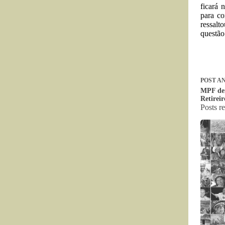
ficará 
para co
ressalt
questão
POST
AN
MPF den
Retirei
Posts r