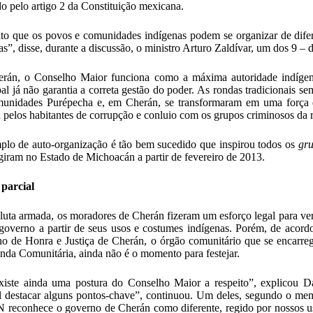
do pelo artigo 2 da Constituição mexicana.
to que os povos e comunidades indígenas podem se organizar de dife
as”, disse, durante a discussão, o ministro Arturo Zaldívar, um dos 9 – 
rán, o Conselho Maior funciona como a máxima autoridade indígena
al já não garantia a correta gestão do poder. As rondas tradicionais s
unidades Purépecha e, em Cherán, se transformaram em uma força de 
 pelos habitantes de corrupção e conluio com os grupos criminosos da 
lo de auto-organização é tão bem sucedido que inspirou todos os
gru
giram no Estado de Michoacán a partir de fevereiro de 2013.
 parcial
 luta armada, os moradores de Cherán fizeram um esforço legal para ver
governo a partir de seus usos e costumes indígenas. Porém, de ac
o de Honra e Justiça de Cherán, o órgão comunitário que se encarrega
nda Comunitária, ainda não é o momento para festejar.
iste ainda uma postura do Conselho Maior a respeito”, explicou D
l destacar alguns pontos-chave”, continuou. Um deles, segundo o memb
 reconhece o governo de Cherán como diferente, regido por nossos u