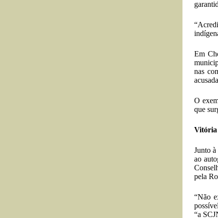
garanti
“Acredi
indígen
Em Che
municip
nas com
acusada
O exemp
que sur
Vitória
Junto à
ao auto
Conselh
pela Ro
“Não ex
possíve
“a SCJN