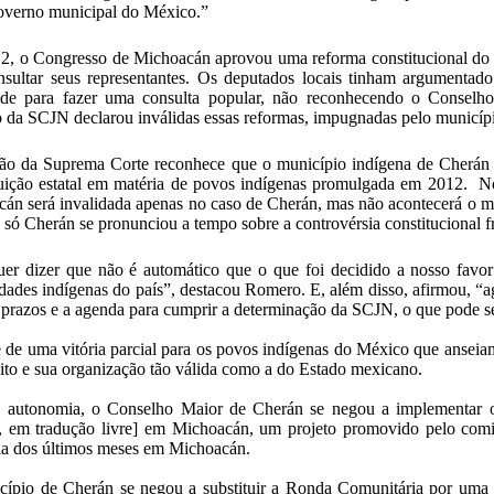
overno municipal do México.”
, o Congresso de Michoacán aprovou uma reforma constitucional do 
sultar seus representantes. Os deputados locais tinham argumentado
dade para fazer uma consulta popular, não reconhecendo o Conselh
o da SCJN declarou inválidas essas reformas, impugnadas pelo municíp
ão da Suprema Corte reconhece que o município indígena de Cherán 
uição estatal em matéria de povos indígenas promulgada em 2012. No 
án será invalidada apenas no caso de Cherán, mas não acontecerá o 
 só Cherán se pronunciou a tempo sobre a controvérsia constitucional 
uer dizer que não é automático que o que foi decidido a nosso favor
ades indígenas do país”, destacou Romero. E, além disso, afirmou, “ag
s prazos e a agenda para cumprir a determinação da SCJN, o que pode s
e de uma vitória parcial para os povos indígenas do México que ansei
eito e sua organização tão válida como a do Estado mexicano.
 autonomia, o Conselho Maior de Cherán se negou a implementar
l, em tradução livre] em Michoacán, um projeto promovido pelo comiss
ia dos últimos meses em Michoacán.
ípio de Cherán se negou a substituir a Ronda Comunitária por uma p