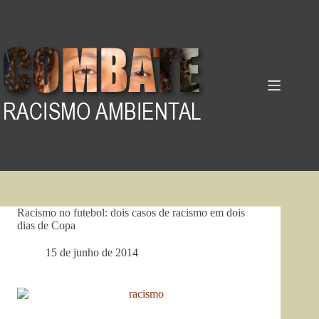
Pular
para
o
conteúdo
Racismo no futebol: dois casos de racismo em dois
dias de Copa
15 de junho de 2014