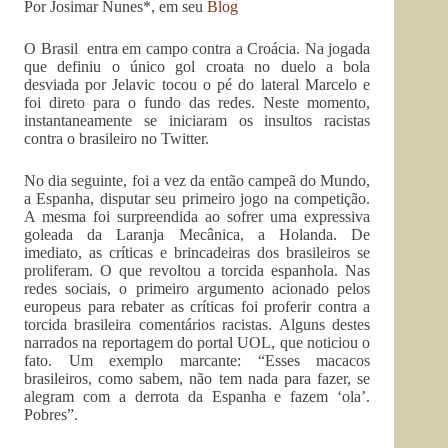
Por Josimar Nunes*, em seu
Blog
O Brasil entra em campo contra a Croácia. Na jogada
que definiu o único gol croata no duelo a bola
desviada por Jelavic tocou o pé do lateral Marcelo e
foi direto para o fundo das redes. Neste momento,
instantaneamente se iniciaram os insultos racistas
contra o brasileiro no Twitter.
No dia seguinte, foi a vez da então campeã do Mundo,
a Espanha, disputar seu primeiro jogo na competição.
A mesma foi surpreendida ao sofrer uma expressiva
goleada da Laranja Mecânica, a Holanda. De
imediato, as críticas e brincadeiras dos brasileiros se
proliferam. O que revoltou a torcida espanhola. Nas
redes sociais, o primeiro argumento acionado pelos
europeus para rebater as críticas foi proferir contra a
torcida brasileira comentários racistas. Alguns destes
narrados na reportagem do portal UOL, que noticiou o
fato. Um exemplo marcante: “Esses macacos
brasileiros, como sabem, não tem nada para fazer, se
alegram com a derrota da Espanha e fazem ‘ola’.
Pobres”.