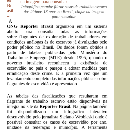
ter
Br
Infográfico permite filtrar casos de trabalho escravo
asil
dos últimos 18 anos no Brasil; clique na imagem
–
para consultar
A
ONG Repórter Brasil
organizou em um sistema
aberto para consulta todas as informações
sobre flagrantes de exploração de trabalhadores em
condições análogas às de escravos já divulgadas pelo
poder público no Brasil. Os dados foram obtidos a
partir de tabelas publicadas pelo Ministério do
Trabalho e Emprego (MTE) desde 1995, quando o
governo brasileiro reconheceu a existência de
escravidão no país e passou a adotar medidas para
erradicação deste crime. É a primeira vez que um
levantamento completo das informações públicas sobre
flagrantes de escravidão é apresentado.
As tabelas das fiscalizações que resultaram em
flagrante de trabalho escravo estão disponíveis na
íntegra no
site da
Repórter Brasil
. Na página também
foi disponibilizado um infográfico interativo
desenvolvido pelo jornalista Stefano Wrobleski onde é
possível consultar os casos de escravidão por ano,
unidade da federação e município. A ferramenta