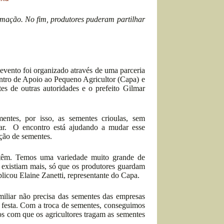
mação. No fim, produtores puderam partilhar
evento foi organizado através de uma parceria
ntro de Apoio ao Pequeno Agricultor (Capa) e
es de outras autoridades e o prefeito Gilmar
ntes, por isso, as sementes crioulas, sem
iliar. O encontro está ajudando a mudar esse
ução de sementes.
 têm. Temos uma variedade muito grande de
o existiam mais, só que os produtores guardam
plicou Elaine Zanetti, representante do Capa.
miliar não precisa das sementes das empresas
a festa. Com a troca de sementes, conseguimos
os com que os agricultores tragam as sementes