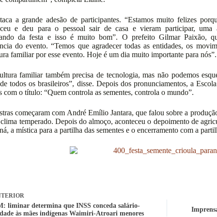
taca a grande adesão de participantes. “Estamos muito felizes por
ceu e deu para o pessoal sair de casa e vieram participar, uma a
pando da festa e isso é muito bom”. O prefeito Gilmar Paixão, que
ncia do evento. “Temos que agradecer todas as entidades, os movim
tura familiar por esse evento. Hoje é um dia muito importante para nós”.
ultura familiar também precisa de tecnologia, mas não podemos esqu
de todos os brasileiros”, disse. Depois dos pronunciamentos, a Esco
is com o título: “Quem controla as sementes, controla o mundo”.
stras começaram com André Emílio Jantara, que falou sobre a produção
 clima temperado. Depois do almoço, aconteceu o depoimento de agricult
ná, a mística para a partilha das sementes e o encerramento com a partil
TERIOR
 liminar determina que INSS conceda salário-
Imprensa
dade às mães indígenas Waimiri-Atroari menores