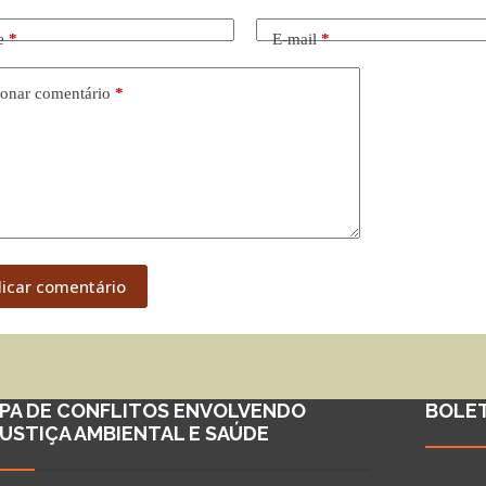
e
*
E-mail
*
onar comentário
*
licar comentário
PA DE CONFLITOS ENVOLVENDO
BOLE
JUSTIÇA AMBIENTAL E SAÚDE