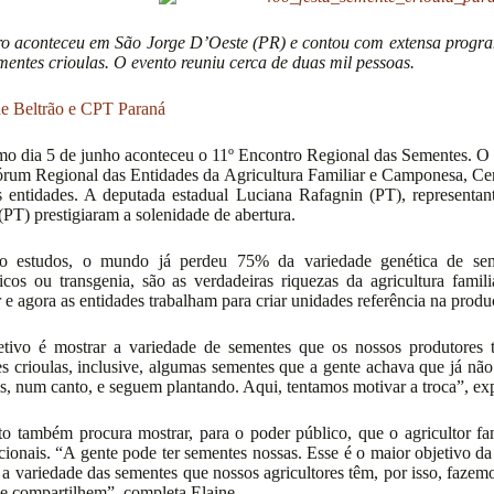
o aconteceu em São Jorge D’Oeste (PR) e contou com extensa progra
mentes crioulas. O evento reuniu cerca de duas mil pessoas.
de Beltrão e CPT Paraná
mo dia 5 de junho aconteceu o 11º Encontro Regional das Sementes. O 
órum Regional das Entidades da Agricultura Familiar e Camponesa, Ce
s entidades. A deputada estadual Luciana Rafagnin (PT), representant
(PT) prestigiaram a solenidade de abertura.
o estudos, o mundo já perdeu 75% da variedade genética de seme
icos ou transgenia, são as verdadeiras riquezas da agricultura fam
 e agora as entidades trabalham para criar unidades referência na prod
etivo é mostrar a variedade de sementes que os nossos produtores
s crioulas, inclusive, algumas sementes que a gente achava que já nã
es, num canto, e seguem plantando. Aqui, tentamos motivar a troca”, ex
o também procura mostrar, para o poder público, que o agricultor fa
cionais. “A gente pode ter sementes nossas. Esse é o maior objetivo d
 a variedade das sementes que nossos agricultores têm, por isso, fazem
 e compartilhem”, completa Elaine.