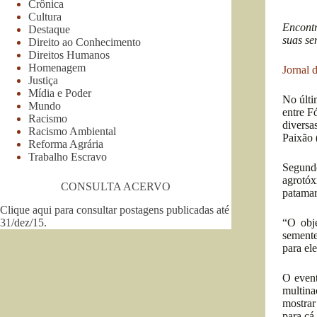
Crônica
Cultura
Encontr
Destaque
suas se
Direito ao Conhecimento
Direitos Humanos
Homenagem
Jornal 
Justiça
Mídia e Poder
No últi
Mundo
entre F
Racismo
diversa
Racismo Ambiental
Paixão 
Reforma Agrária
Trabalho Escravo
Segund
agrotóx
CONSULTA ACERVO
patamar
Clique aqui para consultar postagens publicadas até
31/dez/15
.
“O obj
semente
para el
O event
multina
mostrar
para cá