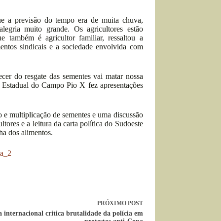
que a previsão do tempo era de muita chuva,
legria muito grande. Os agricultores estão
 também é agricultor familiar, ressaltou a
entos sindicais e a sociedade envolvida com
ecer do resgate das sementes vai matar nossa
la Estadual do Campo Pio X fez apresentações
 e multiplicação de sementes e uma discussão
ores e a leitura da carta política do Sudoeste
ha dos alimentos.
PRÓXIMO
POST
 internacional critica brutalidade da polícia em