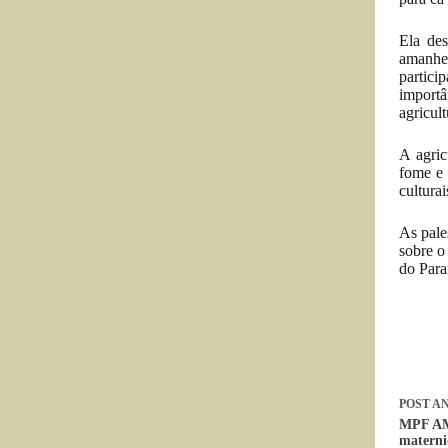
Ela des
amanhe
partici
importâ
agricul
A agric
fome e 
cultura
As pale
sobre o
do Para
POST
AN
MPF AM:
materni