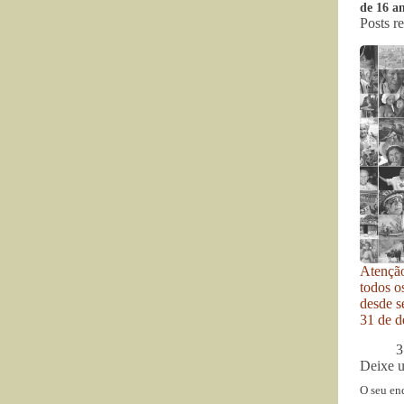
de 16 a
Posts r
Atenção
todos o
desde se
31 de d
3
Deixe 
O seu en