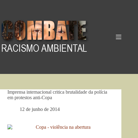
Pular
para
o
conteúdo
Imprensa internacional critica brutalidade da polícia
em protestos anti-Copa
12 de junho de 2014