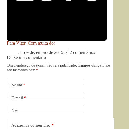
Para Vítor. Com muita dor
31 de dezembro de 2015
2 comentários
Deixe um comentário
O seu endereço de e-mail não será publicado.
Campos obrigatórios
são marcados com
*
Nome
*
E-mail
*
Site
Adicionar comentário
*