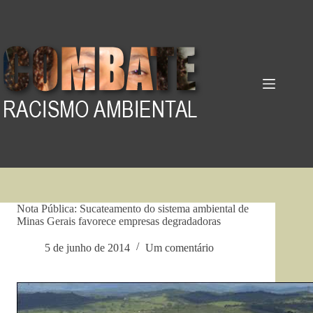
Pular
para
o
conteúdo
Nota Pública: Sucateamento do sistema ambiental de
Minas Gerais favorece empresas degradadoras
5 de junho de 2014
Um comentário