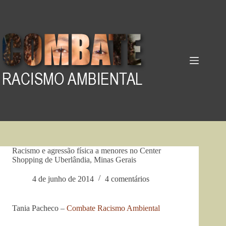
Pular
para
o
conteúdo
Racismo e agressão física a menores no Center
Shopping de Uberlândia, Minas Gerais
4 de junho de 2014
4 comentários
Tania Pacheco –
Combate Racismo Ambiental