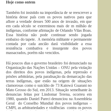
Hoje como ontem
Também foi insistido na importância de se reescrever a
história desse país com os povos nativos para que
aflore a verdade desses 500 anos de invasão, em que
em cada século se exterminou mais de m milhão de
indígenas, conforme afirmação de Orlando Vilas Boas.
Essa história não pode continuar sendo jogada
embaixo do tapete. A memória militante e permanente
contada por cada ancião dará visibilidade a essa
resistência combativa e insurgente dos povos
massacrados, porém não vencidos.
Há poucos dias o governo brasileiro foi denunciado na
Organização das Nações Unidas – ONU pela violação
dos direitos dos povos indígenas, pela repressão e
prisões arbitrárias, pela paralisação da demarcação das
terras indígenas, que estão na origem de situações
clamorosas como o suicídio de 73 Kaiowá Guarani no
Mato Grosso do Sul, em 2013. Situação semelhante às
denuncias feitas por Lindomar Terena, ocorreu em
1980, quando Daniel Pareci denunciou na Assembleia
Geral do Conselho Mundial dos povos indígenas –
CMPI, as arbitrariedades e violências contra os povos