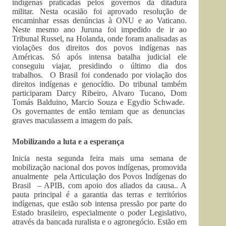
indígenas praticadas pelos governos da ditadura
militar. Nesta ocasião foi aprovado resolução de
encaminhar essas denúncias à ONU e ao Vaticano.
Neste mesmo ano Juruna foi impedido de ir ao
Tribunal Russel, na Holanda, onde foram analisadas as
violações dos direitos dos povos indígenas nas
Américas. Só após intensa batalha judicial ele
conseguiu viajar, presidindo o último dia dos
trabalhos. O Brasil foi condenado por violação dos
direitos indígenas e genocídio. Do tribunal também
participaram Darcy Ribeiro, Alvaro Tucano, Dom
Tomás Balduino, Marcio Souza e Egydio Schwade.
Os governantes de então temiam que as denuncias
graves maculassem a imagem do país.
Mobilizando a luta e a esperança
Inicia nesta segunda feira mais uma semana de
mobilização nacional dos povos indígenas, promovida
anualmente pela Articulação dos Povos Indígenas do
Brasil – APIB, com apoio dos aliados da causa.. A
pauta principal é a garantia das terras e territórios
indígenas, que estão sob intensa pressão por parte do
Estado brasileiro, especialmente o poder Legislativo,
através da bancada ruralista e o agronegócio. Estão em