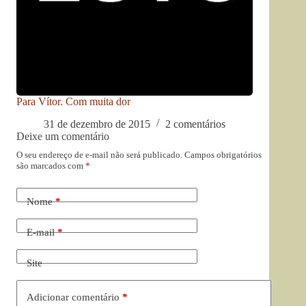
Para Vítor. Com muita dor
31 de dezembro de 2015
2 comentários
Deixe um comentário
O seu endereço de e-mail não será publicado.
Campos obrigatórios
são marcados com
*
Nome
*
E-mail
*
Site
Adicionar comentário
*