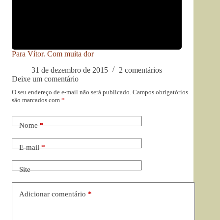
Para Vítor. Com muita dor
31 de dezembro de 2015
2 comentários
Deixe um comentário
O seu endereço de e-mail não será publicado.
Campos obrigatórios
são marcados com
*
Nome
*
E-mail
*
Site
Adicionar comentário
*