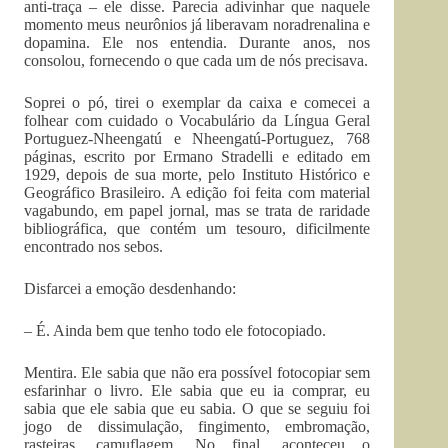
anti-traça – ele disse. Parecia adivinhar que naquele
momento meus neurônios já liberavam noradrenalina e
dopamina. Ele nos entendia. Durante anos, nos
consolou, fornecendo o que cada um de nós precisava.
Soprei o pó, tirei o exemplar da caixa e comecei a
folhear com cuidado o Vocabulário da Língua Geral
Portuguez-Nheengatú e Nheengatú-Portuguez, 768
páginas, escrito por Ermano Stradelli e editado em
1929, depois de sua morte, pelo Instituto Histórico e
Geográfico Brasileiro. A edição foi feita com material
vagabundo, em papel jornal, mas se trata de raridade
bibliográfica, que contém um tesouro, dificilmente
encontrado nos sebos.
Disfarcei a emoção desdenhando:
– É. Ainda bem que tenho todo ele fotocopiado.
Mentira. Ele sabia que não era possível fotocopiar sem
esfarinhar o livro. Ele sabia que eu ia comprar, eu
sabia que ele sabia que eu sabia. O que se seguiu foi
jogo de dissimulação, fingimento, embromação,
rasteiras, camuflagem. No final, aconteceu o