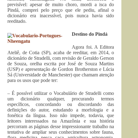
previsível: apesar de muito choro, mordi a isca do
Pindá, comprei pelo preço que ele pediu, afinal o
dicionário era inacessível, pois nunca havia sido
reeditado.
Destino do Pindá
Agora foi. A Editora
Ateliê, de Cotia (SP), acaba de reeditar, em 2014, o
dicionário de Stradelli, com revisão de Geraldo Gerson
de Souza, orelha escrita por José de Souza Martins
(USP) e apresentação de Gordon Brotherston e Lúcia
Sá (Universidade de Manchester) que chamam atenção
para os usos que pode ter:
– É possível utilizar o Vocabulário de Stradelli como
um dicionário qualquer, procurando termos
específicos, concordando ou discordando das
definições do autor, estudando a morfologia e a
fonética da língua. Isso não impede, todavia, que
leitores interessados na Amazônia e sua história
percorram as páginas desse impressionante trabalho na
tentativa de ampliar seus conhecimentos sobre fauna,
flora, medicina, pesca, caça, agricultura, astronomia,