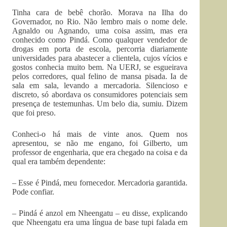
Tinha cara de bebê chorão. Morava na Ilha do
Governador, no Rio. Não lembro mais o nome dele.
Agnaldo ou Agnando, uma coisa assim, mas era
conhecido como Pindá. Como qualquer vendedor de
drogas em porta de escola, percorria diariamente
universidades para abastecer a clientela, cujos vícios e
gostos conhecia muito bem. Na UERJ, se esgueirava
pelos corredores, qual felino de mansa pisada. Ia de
sala em sala, levando a mercadoria. Silencioso e
discreto, só abordava os consumidores potenciais sem
presença de testemunhas. Um belo dia, sumiu. Dizem
que foi preso.
Conheci-o há mais de vinte anos. Quem nos
apresentou, se não me engano, foi Gilberto, um
professor de engenharia, que era chegado na coisa e da
qual era também dependente:
– Esse é Pindá, meu fornecedor. Mercadoria garantida.
Pode confiar.
– Pindá é anzol em Nheengatu – eu disse, explicando
que Nheengatu era uma língua de base tupi falada em