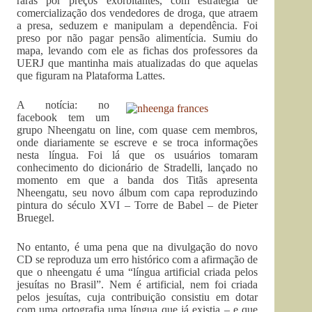
raras por preços exorbitantes, com estratégia de
comercialização dos vendedores de droga, que atraem
a presa, seduzem e manipulam a dependência. Foi
preso por não pagar pensão alimentícia. Sumiu do
mapa, levando com ele as fichas dos professores da
UERJ que mantinha mais atualizadas do que aquelas
que figuram na Plataforma Lattes.
A notícia: no
facebook tem um
grupo Nheengatu on line, com quase cem membros,
onde diariamente se escreve e se troca informações
nesta língua. Foi lá que os usuários tomaram
conhecimento do dicionário de Stradelli, lançado no
momento em que a banda dos Titãs apresenta
Nheengatu, seu novo álbum com capa reproduzindo
pintura do século XVI – Torre de Babel – de Pieter
Bruegel.
No entanto, é uma pena que na divulgação do novo
CD se reproduza um erro histórico com a afirmação de
que o nheengatu é uma “língua artificial criada pelos
jesuítas no Brasil”. Nem é artificial, nem foi criada
pelos jesuítas, cuja contribuição consistiu em dotar
com uma ortografia uma língua que já existia – e que