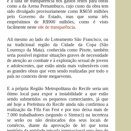
é a falta de transparência nos gastos feitos para obras
como a da Arena Pernambuco, cujo custo da obra tem
sido divulgado provisoriamente como R$650 milhões
pelo Governo do Estado, mas que soma três
empréstimos de R$900 milhões, como é visto
facilmente neste
site de transparência
.
Ali mesmo ao lado do Loteamento São Francisco, ou
na tradicional região da Cidade da Copa (São
Lourenço da Mata), conhecida como Pixete, também
seria possível registrar situações graves de necessidade
de atenção ao combate e à exploração sexual de jovens
e adolescentes, que estão ainda mais vulneráveis com
as grandes obras que vem sendo realizadas por todo o
país no contexto deste megaevento.
E a própria Região Metropolitana do Recife seria um
ótimo local para expor a instabilidade a que estão
sendo submetidos os pequenos comerciantes, já que
até hoje a Prefeitura do Recife ainda não confirmou a
realização da Fifa Fan Fest e por isso deixa mais de
7.000 trabalhadores (segundo o Sintraci) na incerteza
se serão ou não deslocados dos seus locais de
comércio, diante da aprovação de lei que torna
território da entidade privada internacional uma área de