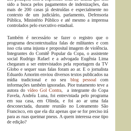
sido a busca pelos pagamentos de indenizações, das
mais de 200 casas já destruídas e especialmente no
contexto de um judiciário, parlamento, Defensoria
Pública, Ministério Público e até mesmo a imprensa
controlados pelo executivo estadual.
Também é necessário se fazer o registro que o
programa descontextualiza falas de militantes e com
isso cria uma injusta e proposital imagem de violência.
Integrantes do Comitê Popular da Copa, o assistente
social Rudrigo Rafael e a advogada Eugênia Lima
chegaram a ser entrevistados pela reportagem da TV
Globo e sequer suas falas foram ao ar. E o jornalista
Eduardo Amorim enviou diversos textos publicados na
mídia tradicional e no seu
blog pessoal
com
informações também ignoradas.
Pior tratamento teve a
autora do
vídeo Gol Contra
, a integrante do Copa
Favela, Andréa Luna, foi entrevistada pelo programa
em sua casa, em Olinda, e foi ao ar uma fala
desconectada, durante reunião no Loteamento São
Francisco, em que ela diz apenas que se for preciso irá
para as ruas queimar pneus. A quem interessa esse tipo
de edição?