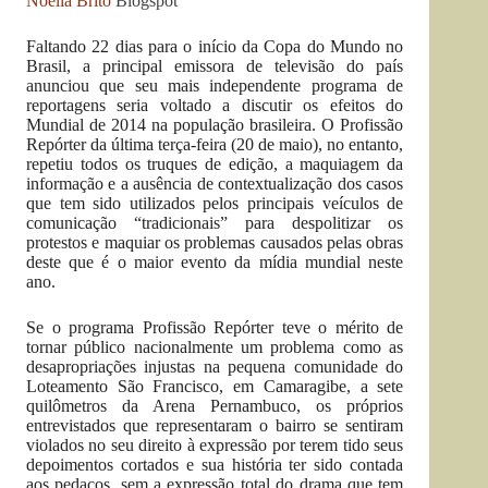
Noelia Brito
Blogspot
Faltando 22 dias para o início da Copa do Mundo no
Brasil, a principal emissora de televisão do país
anunciou que seu mais independente programa de
reportagens seria voltado a discutir os efeitos do
Mundial de 2014 na população brasileira. O Profissão
Repórter da última terça-feira (20 de maio), no entanto,
repetiu todos os truques de edição, a maquiagem da
informação e a ausência de contextualização dos casos
que tem sido utilizados pelos principais veículos de
comunicação “tradicionais” para despolitizar os
protestos e maquiar os problemas causados pelas obras
deste que é o maior evento da mídia mundial neste
ano.
Se o programa Profissão Repórter teve o mérito de
tornar público nacionalmente um problema como as
desapropriações injustas na pequena comunidade do
Loteamento São Francisco, em Camaragibe, a sete
quilômetros da Arena Pernambuco, os próprios
entrevistados que representaram o bairro se sentiram
violados no seu direito à expressão por terem tido seus
depoimentos cortados e sua história ter sido contada
aos pedaços, sem a expressão total do drama que tem