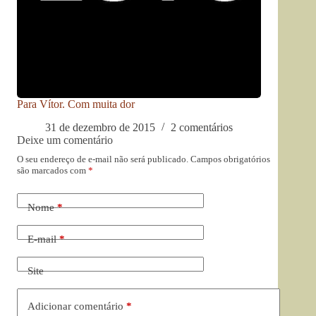
Para Vítor. Com muita dor
31 de dezembro de 2015
2 comentários
Deixe um comentário
O seu endereço de e-mail não será publicado.
Campos obrigatórios
são marcados com
*
Nome
*
E-mail
*
Site
Adicionar comentário
*