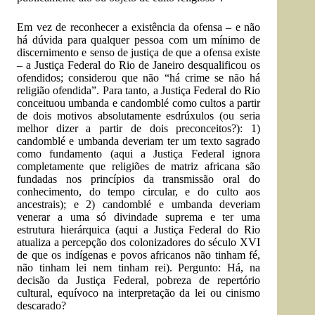
Em vez de reconhecer a existência da ofensa – e não
há dúvida para qualquer pessoa com um mínimo de
discernimento e senso de justiça de que a ofensa existe
– a Justiça Federal do Rio de Janeiro desqualificou os
ofendidos; considerou que não “há crime se não há
religião ofendida”. Para tanto, a Justiça Federal do Rio
conceituou umbanda e candomblé como cultos a partir
de dois motivos absolutamente esdrúxulos (ou seria
melhor dizer a partir de dois preconceitos?): 1)
candomblé e umbanda deveriam ter um texto sagrado
como fundamento (aqui a Justiça Federal ignora
completamente que religiões de matriz africana são
fundadas nos princípios da transmissão oral do
conhecimento, do tempo circular, e do culto aos
ancestrais); e 2) candomblé e umbanda deveriam
venerar a uma só divindade suprema e ter uma
estrutura hierárquica (aqui a Justiça Federal do Rio
atualiza a percepção dos colonizadores do século XVI
de que os indígenas e povos africanos não tinham fé,
não tinham lei nem tinham rei). Pergunto: Há, na
decisão da Justiça Federal, pobreza de repertório
cultural, equívoco na interpretação da lei ou cinismo
descarado?