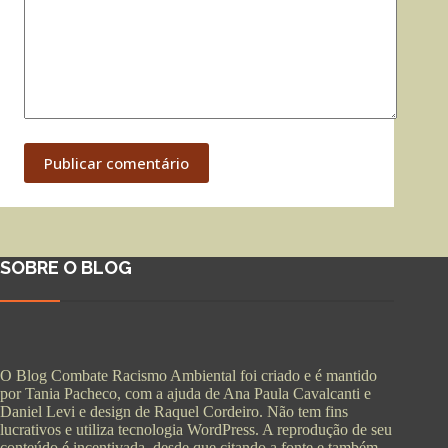
Publicar comentário
SOBRE O BLOG
O Blog Combate Racismo Ambiental foi criado e é mantido
por Tania Pacheco, com a ajuda de Ana Paula Cavalcanti e
Daniel Levi e design de Raquel Cordeiro. Não tem fins
lucrativos e utiliza tecnologia WordPress. A reprodução de seu
conteúdo é incentivada, desde que citando a fonte e também