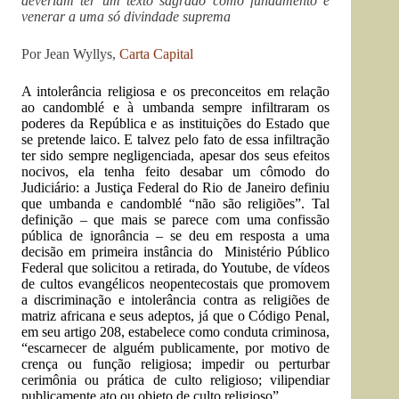
deveriam ter um texto sagrado como fundamento e
venerar a uma só divindade suprema
Por Jean Wyllys,
Carta Capital
A intolerância religiosa e os preconceitos em relação
ao candomblé e à umbanda sempre infiltraram os
poderes da República e as instituições do Estado que
se pretende laico. E talvez pelo fato de essa infiltração
ter sido sempre negligenciada, apesar dos seus efeitos
nocivos, ela tenha feito desabar um cômodo do
Judiciário: a Justiça Federal do Rio de Janeiro definiu
que umbanda e candomblé “não são religiões”. Tal
definição – que mais se parece com uma confissão
pública de ignorância – se deu em resposta a uma
decisão em primeira instância do Ministério Público
Federal que solicitou a retirada, do Youtube, de vídeos
de cultos evangélicos neopentecostais que promovem
a discriminação e intolerância contra as religiões de
matriz africana e seus adeptos, já que o Código Penal,
em seu artigo 208, estabelece como conduta criminosa,
“escarnecer de alguém publicamente, por motivo de
crença ou função religiosa; impedir ou perturbar
cerimônia ou prática de culto religioso; vilipendiar
publicamente ato ou objeto de culto religioso”.