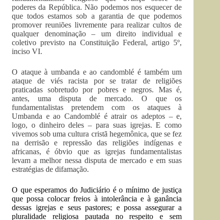
poderes da República. Não podemos nos esquecer de
que todos estamos sob a garantia de que podemos
promover reuniões livremente para realizar cultos de
qualquer denominação – um direito individual e
coletivo previsto na Constituição Federal, artigo 5º,
inciso VI.
O ataque à umbanda e ao candomblé é também um
ataque de viés racista por se tratar de religiões
praticadas sobretudo por pobres e negros. Mas é,
antes, uma disputa de mercado. O que os
fundamentalistas pretendem com os ataques à
Umbanda e ao Candomblé é atrair os adeptos – e,
logo, o dinheiro deles – para suas igrejas. E como
vivemos sob uma cultura cristã hegemônica, que se fez
na derrisão e repressão das religiões indígenas e
africanas, é óbvio que as igrejas fundamentalistas
levam a melhor nessa disputa de mercado e em suas
estratégias de difamação.
O que esperamos do Judiciário é o mínimo de justiça
que possa colocar freios à intolerância e à ganância
dessas igrejas e seus pastores; e possa assegurar a
pluralidade religiosa pautada no respeito e sem