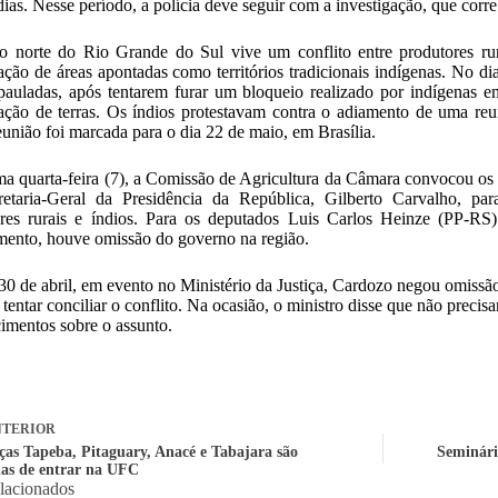
dias. Nesse período, a polícia deve seguir com a investigação, que corre
o norte do Rio Grande do Sul vive um conflito entre produtores rur
ção de áreas apontadas como territórios tradicionais indígenas. No dia
 pauladas, após tentarem furar um bloqueio realizado por indígenas em
ção de terras. Os índios protestavam contra o adiamento de uma reu
união foi marcada para o dia 22 de maio, em Brasília.
ma quarta-feira (7), a Comissão de Agricultura da Câmara convocou os 
etaria-Geral da Presidência da República, Gilberto Carvalho, par
ores rurais e índios. Para os deputados Luis Carlos Heinze (PP-R
mento, houve omissão do governo na região.
30 de abril, em evento no Ministério da Justiça, Cardozo negou omissã
 tentar conciliar o conflito. Na ocasião, o ministro disse que não precis
cimentos sobre o assunto.
TERIOR
ças Tapeba, Pitaguary, Anacé e Tabajara são
Seminári
as de entrar na UFC
elacionados