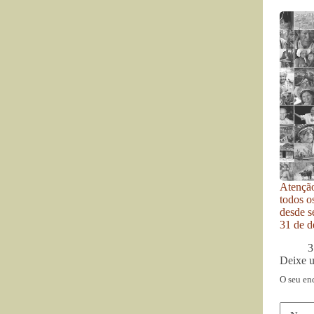
Atenção
todos o
desde se
31 de d
3
Deixe 
O seu en