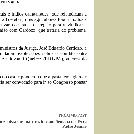
 em sigilo.
ais e índios caingangues, que reivindicam a
 28 de abril, dois agricultores foram mortos a
 várias estradas da região para reivindicar a
nião com Cardozo, que trataria do problema.
ministros da Justiça, José Eduardo Cardozo, e
a darem explicações sobre o conflito entre
S) e Giovanni Queiroz (PDT-PA), autores do
o no caso e ponderou que a pasta tem agido de
aria ser convocado para ir ao Congresso prestar
PRÓXIMO
POST
o e missa dos mártires iniciam Semana da Terra
Padre Josimo