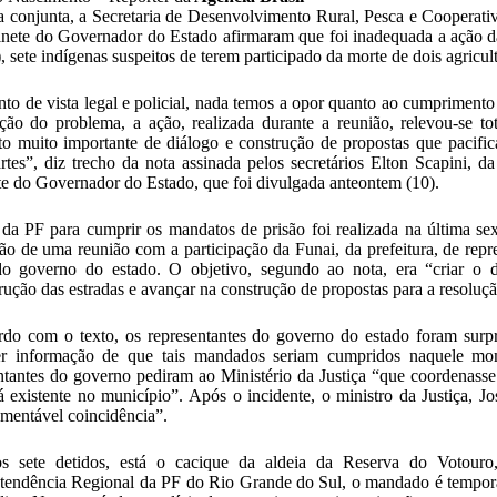
 conjunta, a Secretaria de Desenvolvimento Rural, Pesca e Cooperat
nete do Governador do Estado afirmaram que foi inadequada a ação da 
), sete indígenas suspeitos de terem participado da morte de dois agricult
to de vista legal e policial, nada temos a opor quanto ao cumpriment
ção do problema, a ação, realizada durante a reunião, relevou-se t
 muito importante de diálogo e construção de propostas que pacifica
rtes”, diz trecho da nota assinada pelos secretários Elton Scapini, 
e do Governador do Estado, que foi divulgada anteontem (10).
da PF para cumprir os mandatos de prisão foi realizada na última sex
ção de uma reunião com a participação da Funai, da prefeitura, de repr
 governo do estado. O objetivo, segundo ao nota, era “criar o diá
rução das estradas e avançar na construção de propostas para a resoluç
do com o texto, os representantes do governo do estado foram sur
er informação de que tais mandados seriam cumpridos naquele mo
ntantes do governo pediram ao Ministério da Justiça “que coordenasse
já existente no município”. Após o incidente, o ministro da Justiça, 
mentável coincidência”.
os sete detidos, está o cacique da aldeia da Reserva do Votour
tendência Regional da PF do Rio Grande do Sul, o mandado é temporá