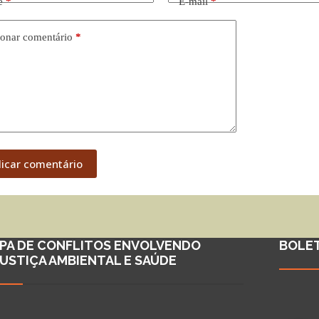
e
*
E-mail
*
onar comentário
*
licar comentário
PA DE CONFLITOS ENVOLVENDO
BOLE
JUSTIÇA AMBIENTAL E SAÚDE