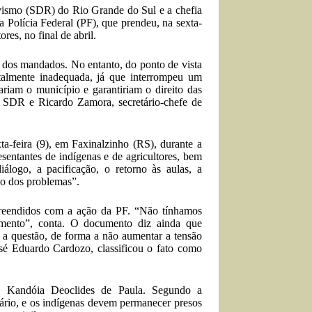
ivismo (SDR) do Rio Grande do Sul e a chefia
Polícia Federal (PF), que prendeu, na sexta-
ores, no final de abril.
o dos mandados. No entanto, do ponto de vista
otalmente inadequada, já que interrompeu um
riam o município e garantiriam o direito das
da SDR e Ricardo Zamora, secretário-chefe de
ta-feira (9), em Faxinalzinho (RS), durante a
esentantes de indígenas e de agricultores, bem
logo, a pacificação, o retorno às aulas, a
ão dos problemas”.
preendidos com a ação da PF. “Não tínhamos
mento”, conta. O documento diz ainda que
 a questão, de forma a não aumentar a tensão
José Eduardo Cardozo, classificou o fato como
o, Kandóia Deoclides de Paula. Segundo a
rio, e os indígenas devem permanecer presos