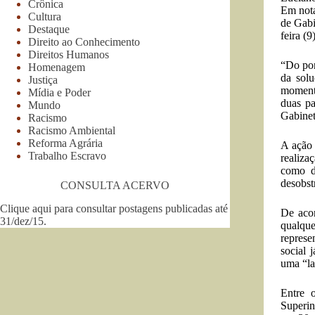
Crônica
Em nota
Cultura
de Gabi
Destaque
feira (9
Direito ao Conhecimento
Direitos Humanos
“Do pon
Homenagem
da solu
Justiça
momento
Mídia e Poder
duas pa
Mundo
Gabinet
Racismo
Racismo Ambiental
Reforma Agrária
A ação 
Trabalho Escravo
realiza
como do
desobst
CONSULTA ACERVO
Clique aqui para consultar postagens publicadas até
De acor
31/dez/15
.
qualqu
represe
social 
uma “la
Entre 
Superin