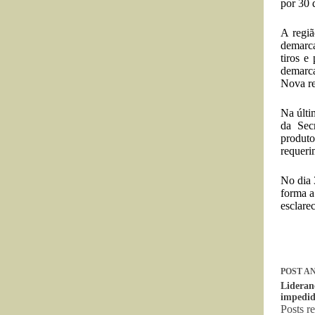
por 30 
A regiã
demarca
tiros e
demarca
Nova re
Na últi
da Secr
produt
requeri
No dia 
forma a
esclare
POST
AN
Lideran
impedid
Posts r