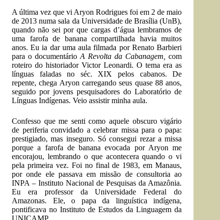
A última vez que vi Aryon Rodrigues foi em 2 de maio
de 2013 numa sala da Universidade de Brasília (UnB),
quando não sei por que cargas d’água lembramos de
uma farofa de banana compartilhada havia muitos
anos. Eu ia dar uma aula filmada por Renato Barbieri
para o documentário
A Revolta da Cabanagem,
com
roteiro do historiador Victor Leonardi. O tema era as
línguas faladas no séc. XIX pelos cabanos. De
repente, chega Aryon carregando seus quase 88 anos,
seguido por jovens pesquisadores do Laboratório de
Línguas Indígenas. Veio assistir minha aula.
Confesso que me senti como aquele obscuro vigário
de periferia convidado a celebrar missa para o papa:
prestigiado, mas inseguro. Só consegui rezar a missa
porque a farofa de banana evocada por Aryon me
encorajou, lembrando o que acontecera quando o vi
pela primeira vez. Foi no final de 1983, em Manaus,
por onde ele passava em missão de consultoria ao
INPA – Instituto Nacional de Pesquisas da Amazônia.
Eu era professor da Universidade Federal do
Amazonas. Ele, o papa da linguística indígena,
pontificava no Instituto de Estudos da Linguagem da
UNICAMP.