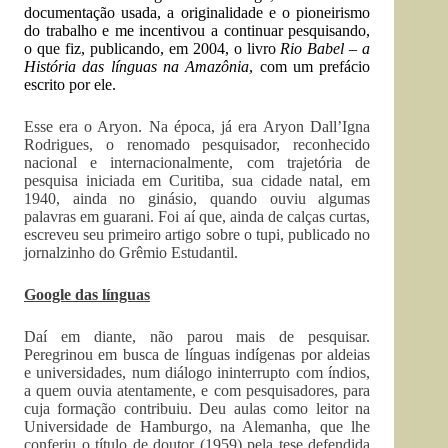
documentação usada, a originalidade e o pioneirismo
do trabalho e me incentivou a continuar pesquisando,
o que fiz, publicando, em 2004, o livro
Rio Babel – a
História das línguas na Amazônia
, com um prefácio
escrito por ele.
Esse era o Aryon. Na época, já era Aryon Dall’Igna
Rodrigues, o renomado pesquisador, reconhecido
nacional e internacionalmente, com trajetória de
pesquisa iniciada em Curitiba, sua cidade natal, em
1940, ainda no ginásio, quando ouviu algumas
palavras em guarani. Foi aí que, ainda de calças curtas,
escreveu seu primeiro artigo sobre o tupi, publicado no
jornalzinho do Grêmio Estudantil.
Google das línguas
Daí em diante, não parou mais de pesquisar.
Peregrinou em busca de línguas indígenas por aldeias
e universidades, num diálogo ininterrupto com índios,
a quem ouvia atentamente, e com pesquisadores, para
cuja formação contribuiu. Deu aulas como leitor na
Universidade de Hamburgo, na Alemanha, que lhe
conferiu o título de doutor (1959) pela tese defendida