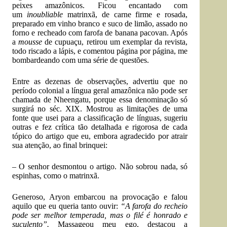
peixes amazônicos. Ficou encantado com
um
inoubliable
matrinxã, de carne firme e rosada,
preparado em vinho branco e suco de limão, assado no
forno e recheado com farofa de banana pacovan. Após
a
mousse
de cupuaçu, retirou um exemplar da revista,
todo riscado a lápis, e comentou página por página, me
bombardeando com uma série de questões.
Entre as dezenas de observações, advertiu que no
período colonial a língua geral amazônica não pode ser
chamada de Nheengatu, porque essa denominação só
surgirá no séc. XIX. Mostrou as limitações de uma
fonte que usei para a classificação de línguas, sugeriu
outras e fez crítica tão detalhada e rigorosa de cada
tópico do artigo que eu, embora agradecido por atrair
sua atenção, ao final brinquei:
– O senhor desmontou o artigo. Não sobrou nada, só
espinhas, como o matrinxã.
Generoso, Aryon embarcou na provocação e falou
aquilo que eu queria tanto ouvir:
“A farofa do recheio
pode ser melhor temperada, mas o filé é honrado e
suculento”.
Massageou meu ego, destacou a