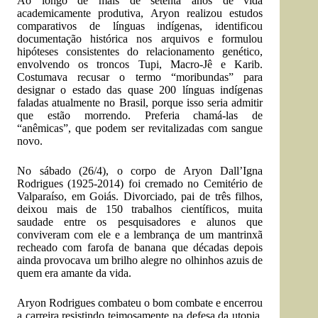
Ao longo de mais de setenta anos de vida
academicamente produtiva, Aryon realizou estudos
comparativos de línguas indígenas, identificou
documentação histórica nos arquivos e formulou
hipóteses consistentes do relacionamento genético,
envolvendo os troncos Tupi, Macro-Jê e Karib.
Costumava recusar o termo “moribundas” para
designar o estado das quase 200 línguas indígenas
faladas atualmente no Brasil, porque isso seria admitir
que estão morrendo. Preferia chamá-las de
“anêmicas”, que podem ser revitalizadas com sangue
novo.
No sábado (26/4), o corpo de Aryon Dall’Igna
Rodrigues (1925-2014) foi cremado no Cemitério de
Valparaíso, em Goiás. Divorciado, pai de três filhos,
deixou mais de 150 trabalhos científicos, muita
saudade entre os pesquisadores e alunos que
conviveram com ele e a lembrança de um mantrinxã
recheado com farofa de banana que décadas depois
ainda provocava um brilho alegre no olhinhos azuis de
quem era amante da vida.
Aryon Rodrigues combateu o bom combate e encerrou
a carreira resistindo teimosamente na defesa da utopia.