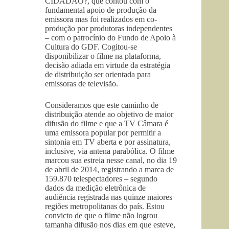
CIDADÃO?, que contou com o
fundamental apoio de produção da
emissora mas foi realizados em co-
produção por produtoras independentes
– com o patrocínio do Fundo de Apoio à
Cultura do GDF. Cogitou-se
disponibilizar o filme na plataforma,
decisão adiada em virtude da estratégia
de distribuição ser orientada para
emissoras de televisão.
Consideramos que este caminho de
distribuição atende ao objetivo de maior
difusão do filme e que a TV Câmara é
uma emissora popular por permitir a
sintonia em TV aberta e por assinatura,
inclusive, via antena parabólica. O filme
marcou sua estreia nesse canal, no dia 19
de abril de 2014, registrando a marca de
159.870 telespectadores – segundo
dados da medição eletrônica de
audiência registrada nas quinze maiores
regiões metropolitanas do país. Estou
convicto de que o filme não logrou
tamanha difusão nos dias em que esteve,