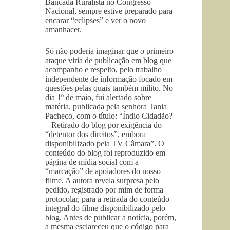
Bancada Ruralista no Congresso
Nacional, sempre estive preparado para
encarar “eclipses” e ver o novo
amanhacer.
Só não poderia imaginar que o primeiro
ataque viria de publicação em blog que
acompanho e respeito, pelo trabalho
independente de informação focado em
questões pelas quais também milito. No
dia 1º de maio, fui alertado sobre
matéria, publicada pela senhora Tania
Pacheco, com o título: “Índio Cidadão?
– Retirado do blog por exigência do
“detentor dos direitos”, embora
disponibilizado pela TV Câmara”. O
conteúdo do blog foi reproduzido em
página de mídia social com a
“marcação” de apoiadores do nosso
filme. A autora revela surpresa pelo
pedido, registrado por mim de forma
protocolar, para a retirada do conteúdo
integral do filme disponibilizado pelo
blog. Antes de publicar a notícia, porém,
a mesma esclareceu que o código para