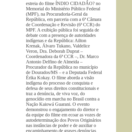
estreia do filme ÍNDIO CIDADÃO? no
Memorial do Ministério Público Federal
(MPF), na Procuradoria-Geral da
República, em parceria com a 6ª Câmara
de Coordenação e Revisão (6ª CCR) do
MPF. A exibição pública foi seguida de
debate com a presença de autoridades
indígenas e da República: Ailton
Krenak, Álvaro Tukano, Valdelice
Veron, Dra. Deborah Duprat –
Coordenadora da 6ª CCR –, Dr. Marco
Antonio Delfino de Almeida –
Procurador da República no município
de Dourados/MS – e a Deputada Federal
Érika Kokay. O filme aborda a visão
indígena do processo de conquista e
defesa de seus direitos constitucionais e
traz a denúncia, de viva voz, do
genocídio em marcha no Brasil contra a
Nação Kaiowá Guarani. O evento
demonstrou o engajamento do diretor e
da equipe do filme em ecoar as vozes de
autodeterminação dos Povos Originários
nas instâncias de poder e de auxiliar o
encaminhamento de graves denúncias