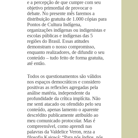
e a percepção de que cumpre com seu
objetivo primordial de provocar o
debate. No presente mês faremos a
distribuição gratuita de 1.000 cópias para
Pontos de Cultura Indígena,
organizações indígenas ou indigenistas e
escolas públicas e indígenas das 5
regiões do Brasil. Essas atitudes
demonstram o nosso compromisso,
enquanto realizadores, de difundir o seu
conteúdo – tudo feito de forma gratuita,
até então.
Todos os questionamentos são válidos
nos espaços democráticos e considero
positivas as reflexões agregadas pela
análise matéria, independente da
profundidade da crítica implícita. Não
me senti atacado ou ofendido pelo seu
conteúdo, apenas lamento o aparente
descrédito publicamente atribuído ao
meu comunicado protocolar. Mas é
compreensível, como aprendi nas
palavras da Valdelice Veron, reza a
filosofia Kaiowá: “Para nós índios, nós