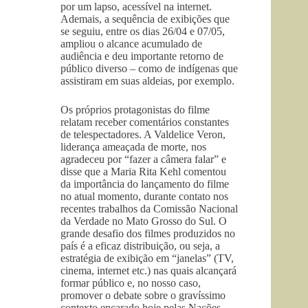
por um lapso, acessível na internet.
Ademais, a sequência de exibições que
se seguiu, entre os dias 26/04 e 07/05,
ampliou o alcance acumulado de
audiência e deu importante retorno de
público diverso – como de indígenas que
assistiram em suas aldeias, por exemplo.
Os próprios protagonistas do filme
relatam receber comentários constantes
de telespectadores. A Valdelice Veron,
liderança ameaçada de morte, nos
agradeceu por “fazer a câmera falar” e
disse que a Maria Rita Kehl comentou
da importância do lançamento do filme
no atual momento, durante contato nos
recentes trabalhos da Comissão Nacional
da Verdade no Mato Grosso do Sul. O
grande desafio dos filmes produzidos no
país é a eficaz distribuição, ou seja, a
estratégia de exibição em “janelas” (TV,
cinema, internet etc.) nas quais alcançará
formar público e, no nosso caso,
promover o debate sobre o gravíssimo
contexto encarado hoje pelas Nações