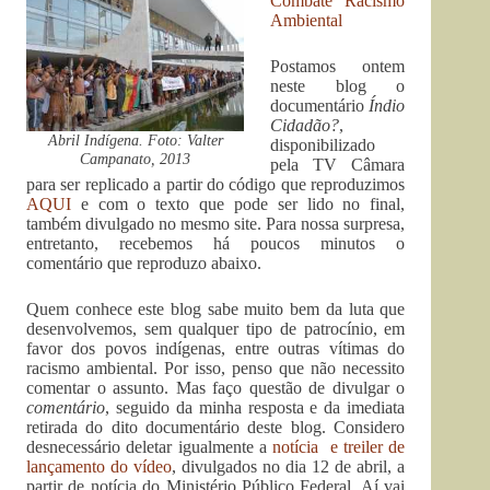
Combate Racismo
Ambiental
Postamos ontem
neste blog o
documentário
Índio
Cidadão?
,
Abril Indígena. Foto: Valter
disponibilizado
Campanato, 2013
pela TV Câmara
para ser replicado a partir do código que reproduzimos
AQUI
e com o texto que pode ser lido no final,
também divulgado no mesmo site. Para nossa surpresa,
entretanto, recebemos há poucos minutos o
comentário que reproduzo abaixo.
Quem conhece este blog sabe muito bem da luta que
desenvolvemos, sem qualquer tipo de patrocínio, em
favor dos povos indígenas, entre outras vítimas do
racismo ambiental. Por isso, penso que não necessito
comentar o assunto. Mas faço questão de divulgar o
comentário
, seguido da minha resposta e da imediata
retirada do dito documentário deste blog. Considero
desnecessário deletar igualmente a
notícia e treiler de
lançamento do vídeo
, divulgados no dia 12 de abril, a
partir de notícia do Ministério Público Federal. Aí vai