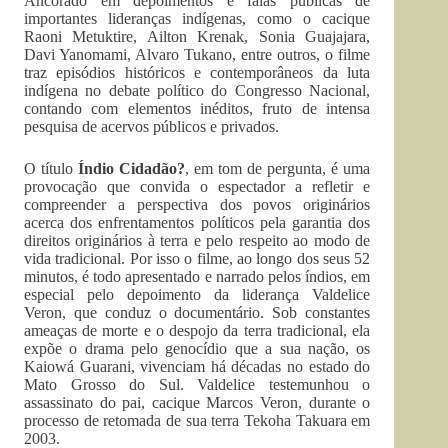
Ancorado em depoimentos e falas públicas de
importantes lideranças indígenas, como o cacique
Raoni Metuktire, Ailton Krenak, Sonia Guajajara,
Davi Yanomami, Alvaro Tukano, entre outros, o filme
traz episódios históricos e contemporâneos da luta
indígena no debate político do Congresso Nacional,
contando com elementos inéditos, fruto de intensa
pesquisa de acervos públicos e privados.
O título
Índio Cidadão?
, em tom de pergunta, é uma
provocação que convida o espectador a refletir e
compreender a perspectiva dos povos originários
acerca dos enfrentamentos políticos pela garantia dos
direitos originários à terra e pelo respeito ao modo de
vida tradicional. Por isso o filme, ao longo dos seus 52
minutos, é todo apresentado e narrado pelos índios, em
especial pelo depoimento da liderança Valdelice
Veron, que conduz o documentário. Sob constantes
ameaças de morte e o despojo da terra tradicional, ela
expõe o drama pelo genocídio que a sua nação, os
Kaiowá Guarani, vivenciam há décadas no estado do
Mato Grosso do Sul. Valdelice testemunhou o
assassinato do pai, cacique Marcos Veron, durante o
processo de retomada de sua terra Tekoha Takuara em
2003.