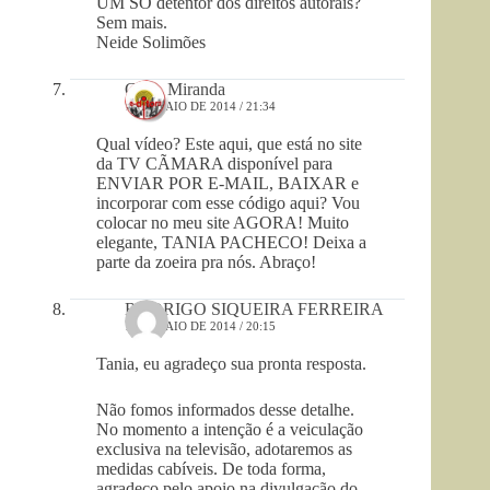
UM SÓ detentor dos direitos autorais?
Sem mais.
Neide Solimões
Gilda Miranda
1 DE MAIO DE 2014 / 21:34
Qual vídeo? Este aqui, que está no site
da TV CÃMARA disponível para
ENVIAR POR E-MAIL, BAIXAR e
incorporar com esse código aqui? Vou
colocar no meu site AGORA! Muito
elegante, TANIA PACHECO! Deixa a
parte da zoeira pra nós. Abraço!
RODRIGO SIQUEIRA FERREIRA
1 DE MAIO DE 2014 / 20:15
Tania, eu agradeço sua pronta resposta.
Não fomos informados desse detalhe.
No momento a intenção é a veiculação
exclusiva na televisão, adotaremos as
medidas cabíveis. De toda forma,
agradeço pelo apoio na divulgação do