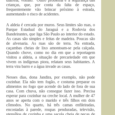
diarreia, vômito.” Outro problema é a segurança das
crianças, que, por conta da falta de espaço,
frequentemente vão brincar próximo à estrada,
aumentando o risco de acidentes.
A aldeia é cercada por muros. Seus limites são ruas, o
Parque Estadual do Jaraguá e a Rodovia dos
Bandeirantes, que liga São Paulo ao interior do estado.
As casas são simples e feitas de madeira. Poucas são
de alvenaria. As ruas são de terra. Na entrada,
caçambas cheias de lixo amontoam-se pela calçada.
Quando chove, como no dia em que a reportagem
visitou a aldeia, a situação de precariedade em que
vivem os indígenas piora, relatam seus habitantes. A
terra vira barro e a água invade as casas.
Nesses dias, dona Jandira, por exemplo, não pode
cozinhar. Ela não tem fogão, e costuma preparar os
alimentos no fogo que acende do lado de fora de sua
casa. Com chuva, não consegue fazer isso. Precisa
esperar para cozinhar na creche local. A mulher de 47
anos se aperta com o marido e três filhos em dois
cômodos. No quarto, há três camas enfileiradas,
encostadas à parede, roupas penduradas, televisão,
utensílios de cozinha e uma sacola cheia de peças de