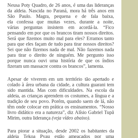
Neusa Poty Quadro, de 26 anos, é uma das lideranças
da aldeia. Nascida no Paraná, mora há três anos em
São Paulo. Magra, pequena e de fala baixa,
ela confessa que muitas vezes, durante a noite,
várias perguntas insistem em acordá-la. “Fico
pensando em por que os brancos tiram nossos direitos.
Será que fizemos muito mal para eles? Erramos tanto
para que eles façam de tudo para tirar nossos direitos?
Sei que não fizemos nada de mal. Não fazemos nada
para tirar o direito de ninguém. Me pergunto isso
porque nunca ouvi uma história de que os índios
fizeram um massacre contra os brancos”, lamenta.
Apesar de viverem em um território tão apertado e
colado à área urbana da cidade, a cultura guarani tem
sido mantida. Mas com dificuldades. Na escola da
aldeia, as crianças aprendem os costumes, a língua e a
tradição de seu povo. Porém, quando saem de lá, não
têm onde colocar em prática os ensinamentos. “Nosso
livro didático era a natureza”, diz Alísio Gabriel Tupã
Mirim, outra liderança
(veja vídeo abaixo)
.
Para piorar a situação, desde 2002 os habitantes da
aldeia Tekoa Pyau estão ameaçados por uma