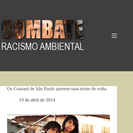
Pular
para
o
conteúdo
Os Guarani de São Paulo querem suas terras de volta
19 de abril de 2014