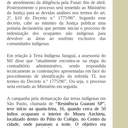
de atendimento da diligência pela Funai: fim de abril.
Posteriormente o processo será remetido ao Ministério
da Justiça para as devidas análises nos termos do art.
2º, §10 do Decreto n.º 1775/96”. Segundo esse
decreto, cabe ao ministro da Justiça publicar uma
portaria declaratória que permite iniciar o processo de
indenização dos ocupantes não indígenas para
devolver as áreas ao usufruto exclusivo das
comunidades indígenas.
Em relação à Terra Indígena Jaraguá, a assessoria do
MJ disse que “atualmente encontra-se na etapa do
contraditório administrativo, sendo respondida
tecnicamente as contestações apresentadas em face do
procedimento de identificação da referida TI, nos
termos do Decreto n.º 1775/96”. Ou seja, o processo
seria enviado ao Ministério em seguida.
A campanha pela demarcação das terras indígenas em
São Paulo, chamada de
“
Resistência Guarani SP
”,
teve início na quarta-feira, 16, quando cerca de 50
índios ocuparam o interior do Museu Anchieta,
localizado dentro do Pátio do Colégio, no Centro da
cidade, onde passaram a noite. O objetivo era