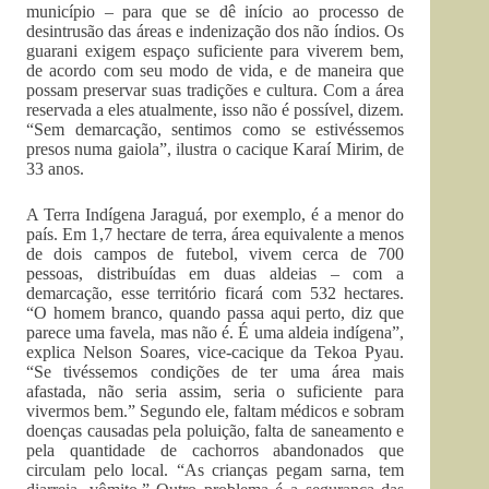
município – para que se dê início ao processo de
desintrusão das áreas e indenização dos não índios. Os
guarani exigem espaço suficiente para viverem bem,
de acordo com seu modo de vida, e de maneira que
possam preservar suas tradições e cultura. Com a área
reservada a eles atualmente, isso não é possível, dizem.
“Sem demarcação, sentimos como se estivéssemos
presos numa gaiola”, ilustra o cacique Karaí Mirim, de
33 anos.
A Terra Indígena Jaraguá, por exemplo, é a menor do
país. Em 1,7 hectare de terra, área equivalente a menos
de dois campos de futebol, vivem cerca de 700
pessoas, distribuídas em duas aldeias – com a
demarcação, esse território ficará com 532 hectares.
“O homem branco, quando passa aqui perto, diz que
parece uma favela, mas não é. É uma aldeia indígena”,
explica Nelson Soares, vice-cacique da Tekoa Pyau.
“Se tivéssemos condições de ter uma área mais
afastada, não seria assim, seria o suficiente para
vivermos bem.” Segundo ele, faltam médicos e sobram
doenças causadas pela poluição, falta de saneamento e
pela quantidade de cachorros abandonados que
circulam pelo local. “As crianças pegam sarna, tem