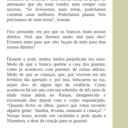
artesanato que ela tenta vender, nem sempre com
sucesso. “Se tivéssemos mais terras, poderíamos
construir casas melhores. Poderíamos plantar. Nós
precisamos de mais terras”, resume.
Fico pensando em por que os brancos tiram nossos
direitos. Será que fizemos muito mal para eles?
Erramos tanto para que eles façam de tudo para tirar
nossos direitos?
Durante a noite, muitos medos prejudicam seu sono.
Medo de que o branco queime a casa dos guarani,
como já aconteceu com parentes de outras aldeias.
Medo de que as crianças, que, por viverem em um
território tão apertado e, por isso, brincarem na rua,
sejam alvo de algum tipo de violência. Como
aconteceu há um ano com um sobrinho de três anos de
idade numa aldeia no Paraná, desaparecido e
encontrado dias depois com o corpo esquartejado.
“Quando fecho os olhos, parece que estou ouvindo
alguém gritar: ‘Jandira, levanta, mataram a criança!’.”
Nessas horas, acende um cachimbo e pede ajuda a
Nhanderu, o deus da criação para os guarani.