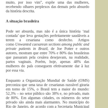
muito, por isso vim”, expõe uma das mulheres,
recebendo olhares perplexos das demais pelo absurdo
da história descrita.
A situação brasileira
Pode ser absurda, mas não é a única história ‘mal
contada’ que leva gestações perfeitamente saudáveis a
terem a cesariana como desfecho. Artigos
como
Unwanted caesarean sections among public and
private patients in Brazil
, de Joe Potter e outros
autores, mostram que entre 70% e 80% das brasileiras
que passaram pela cesárea desejavam, na realidade,
partos vaginais. Porém, hoje, apenas 48% das
mulheres do país conseguem efetivamente dar à luz
por essa via.
Enquanto a Organização Mundial de Saúde (OMS)
preconiza que uma taxa de cesarianas razoável giraria
em torno de 15%, o Brasil tem a maior do mundo:
52,3% – no setor público são 38% e, no privado, mais
de 80%. Em algumas cidades, os números do setor
privado são ainda mais alarmantes. No município do
Rio de Janeiro, de acordo com a Secretaria Municipal