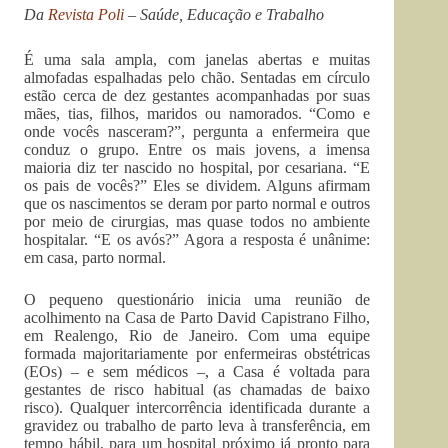
Da
Revista Poli
– Saúde, Educação e Trabalho
É uma sala ampla, com janelas abertas e muitas
almofadas espalhadas pelo chão. Sentadas em círculo
estão cerca de dez gestantes acompanhadas por suas
mães, tias, filhos, maridos ou namorados. “Como e
onde vocês nasceram?”, pergunta a enfermeira que
conduz o grupo. Entre os mais jovens, a imensa
maioria diz ter nascido no hospital, por cesariana. “E
os pais de vocês?” Eles se dividem. Alguns afirmam
que os nascimentos se deram por parto normal e outros
por meio de cirurgias, mas quase todos no ambiente
hospitalar. “E os avós?” Agora a resposta é unânime:
em casa, parto normal.
O pequeno questionário inicia uma reunião de
acolhimento na Casa de Parto David Capistrano Filho,
em Realengo, Rio de Janeiro. Com uma equipe
formada majoritariamente por enfermeiras obstétricas
(EOs) – e sem médicos –, a Casa é voltada para
gestantes de risco habitual (as chamadas de baixo
risco). Qualquer intercorrência identificada durante a
gravidez ou trabalho de parto leva à transferência, em
tempo hábil, para um hospital próximo já pronto para