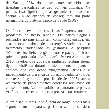
de Saúde, 93% dos nascimentos ocorridos em
hospitais particulares se dão por via cirúrgica. Na
prática, isso significa que as gestantes cariocas têm
apenas 7% de chances de conseguirem um parto
normal fora do Sistema Único de Saúde (SUS).
O número elevado de cesarianas é apenas um dos
problemas do nosso modelo. Os partos vaginais
realizados no país ainda têm como característica, em
sua maioria, o abuso de intervenções violentas ou o
tratamento inadequado às gestantes. A pesquisa
‘Mulheres brasileiras e gênero nos espaços público e
privado’, publicada pela Fundação Perseu Abramo em
2010, revelou que 25% das mulheres relatam algum
tipo de violência durante o atendimento ao parto –
atitudes que vão desde xingamentos, gritos e o
impedimento da presença de um acompanhante (o que,
em tese, é garantido por lei desde 2005) até a
realização de procedimentos dolorosos sem aviso ou
consentimento. Na rede pública o panorama é pior: a
violência obstétrica foi referida por 74% das mulheres.
Além disso, o Brasil não é, nem de longe, o país mais
seguro do mundo para se parir e nascer, apesar de o