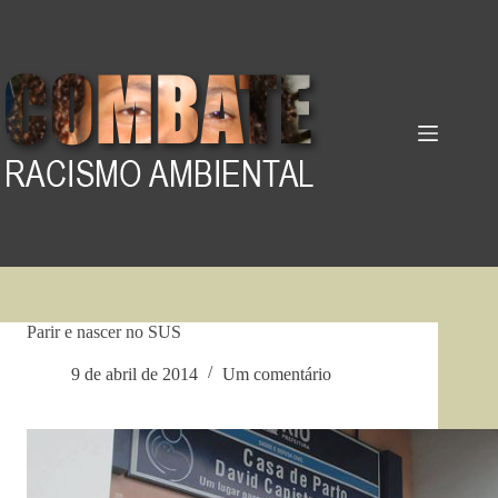
Pular
para
o
conteúdo
Parir e nascer no SUS
9 de abril de 2014
Um comentário