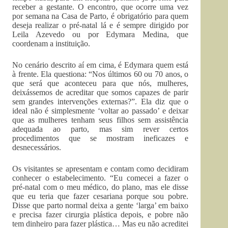
receber a gestante. O encontro, que ocorre uma vez
por semana na Casa de Parto, é obrigatório para quem
deseja realizar o pré-natal lá e é sempre dirigido por
Leila Azevedo ou por Edymara Medina, que
coordenam a instituição.
No cenário descrito aí em cima, é Edymara quem está
à frente. Ela questiona: “Nos últimos 60 ou 70 anos, o
que será que aconteceu para que nós, mulheres,
deixássemos de acreditar que somos capazes de parir
sem grandes intervenções externas?”. Ela diz que o
ideal não é simplesmente ‘voltar ao passado’ e deixar
que as mulheres tenham seus filhos sem assistência
adequada ao parto, mas sim rever certos
procedimentos que se mostram ineficazes e
desnecessários.
Os visitantes se apresentam e contam como decidiram
conhecer o estabelecimento. “Eu comecei a fazer o
pré-natal com o meu médico, do plano, mas ele disse
que eu teria que fazer cesariana porque sou pobre.
Disse que parto normal deixa a gente ‘larga’ em baixo
e precisa fazer cirurgia plástica depois, e pobre não
tem dinheiro para fazer plástica… Mas eu não acreditei