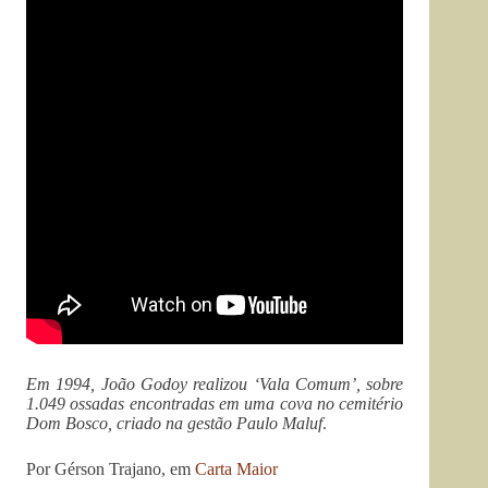
Em 1994, João Godoy realizou ‘Vala Comum’, sobre
1.049 ossadas encontradas em uma cova no cemitério
Dom Bosco, criado na gestão Paulo Maluf
.
Por Gérson Trajano, em
Carta Maior