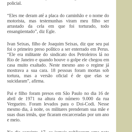
policial.
“Eles me deram até a placa do caminhão e o nome do
motorista, mas testemunhas viram meu filho ser
arrastado da cela em que foi torturado, todo
ensangüentado”, diz Egle.
Ivan Seixas, filho de Joaquim Seixas, diz que seu pai
foi o primeiro preso político a ser enterrado em Perus.
“Ele era militante do sindicato dos Petroleiros lá no
Rio de Janeiro e quando houve o golpe ele chegou em
casa muito exaltado. Neste mesmo ano o regime já
mostrava a sua cara. 18 pessoas foram mortas sob
tortura, mas a versão oficial é de que elas se
suicidaram”, afirma.
Pai e filho foram presos em São Paulo no dia 16 de
abril de 1971 na altura do número 9.000 da rua
Vergueiro. Foram levados para o Doi-Codi. Nesse
mesmo dia, à noite, os militares prenderam sua mãe e
suas duas irmãs, que ficaram encarceradas por um ano
e meio.