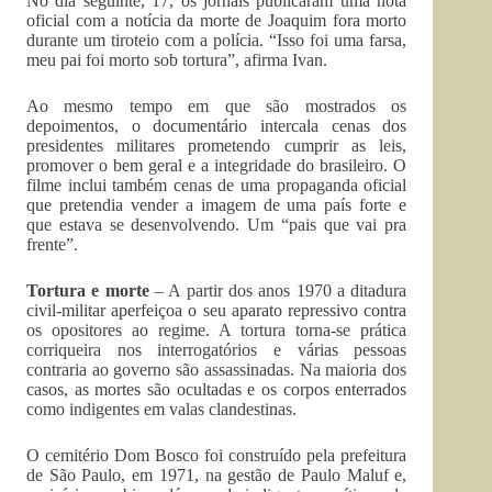
No dia seguinte, 17, os jornais publicaram uma nota
oficial com a notícia da morte de Joaquim fora morto
durante um tiroteio com a polícia. “Isso foi uma farsa,
meu pai foi morto sob tortura”, afirma Ivan.
Ao mesmo tempo em que são mostrados os
depoimentos, o documentário intercala cenas dos
presidentes militares prometendo cumprir as leis,
promover o bem geral e a integridade do brasileiro. O
filme inclui também cenas de uma propaganda oficial
que pretendia vender a imagem de uma país forte e
que estava se desenvolvendo. Um “pais que vai pra
frente”.
Tortura e morte
– A partir dos anos 1970 a ditadura
civil-militar aperfeiçoa o seu aparato repressivo contra
os opositores ao regime. A tortura torna-se prática
corriqueira nos interrogatórios e várias pessoas
contraria ao governo são assassinadas. Na maioria dos
casos, as mortes são ocultadas e os corpos enterrados
como indigentes em valas clandestinas.
O cemitério Dom Bosco foi construído pela prefeitura
de São Paulo, em 1971, na gestão de Paulo Maluf e,