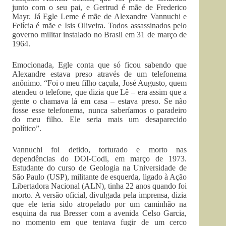
junto com o seu pai, e Gertrud é mãe de Frederico
Mayr. Já Egle Leme é mãe de Alexandre Vannuchi e
Felícia é mãe e Isis Oliveira. Todos assassinados pelo
governo militar instalado no Brasil em 31 de março de
1964.
Emocionada, Egle conta que só ficou sabendo que
Alexandre estava preso através de um telefonema
anônimo. “Foi o meu filho caçula, José Augusto, quem
atendeu o telefone, que dizia que Lê – era assim que a
gente o chamava lá em casa – estava preso. Se não
fosse esse telefonema, nunca saberíamos o paradeiro
do meu filho. Ele seria mais um desaparecido
político”.
Vannuchi foi detido, torturado e morto nas
dependências do DOI-Codi, em março de 1973.
Estudante do curso de Geologia na Universidade de
São Paulo (USP), militante de esquerda, ligado à Ação
Libertadora Nacional (ALN), tinha 22 anos quando foi
morto. A versão oficial, divulgada pela imprensa, dizia
que ele teria sido atropelado por um caminhão na
esquina da rua Bresser com a avenida Celso Garcia,
no momento em que tentava fugir de um cerco