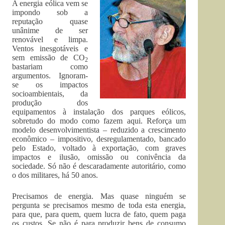
A energia eólica vem se
impondo sob a
reputação quase
unânime de ser
renovável e limpa.
Ventos ines­gotáveis e
sem emissão de CO
2
bas­tariam como
argumentos. Ignoram­-
se os impactos
socioambientais, da
produção dos
equipamentos à insta­lação dos parques eólicos,
sobretudo do modo como fazem aqui. Reforça um
modelo desenvolvimentista – reduzido a crescimento
econômico – impositivo, desregulamentado, bancado
pelo Estado, voltado à ex­portação, com graves
impactos e ilusão, omissão ou conivência da
sociedade. Só não é descaradamente autoritário, como
o dos militares, há 50 anos.
Precisamos de energia. Mas quase ninguém se
pergunta se precisamos mesmo de toda esta energia,
para que, para quem, quem lucra de fato, quem paga
os custos. Se não é para produzir bens de consumo