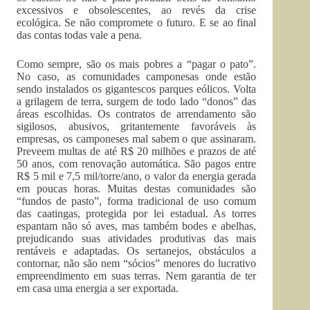
excessi­vos e obsolescentes, ao revés da cri­se
ecológica. Se não compromete o futuro. E se ao final
das contas todas vale a pena.
Como sempre, são os mais po­bres a “pagar o pato”.
No caso, as comunidades camponesas onde es­tão
sendo instalados os gigantescos parques eólicos. Volta
a grilagem de terra, surgem de todo lado “donos” das
áreas escolhidas. Os contra­tos de arrendamento são
sigilosos, abusivos, gritantemente favoráveis às
empresas, os camponeses mal sabem o que assinaram.
Preveem multas de até R$ 20 milhões e pra­zos de até
50 anos, com renovação automática. São pagos entre
R$ 5 mil e 7,5 mil/torre/ano, o valor da energia gerada
em poucas horas. Muitas destas comunidades são
“fundos de pasto”, forma tradicio­nal de uso comum
das caatingas, protegida por lei estadual. As torres
espantam não só aves, mas também bodes e abelhas,
prejudicando suas atividades produtivas das mais
rentáveis e adaptadas. Os sertanejos, obstáculos a
contornar, não são nem “sócios” menores do lucrativo
em­preendimento em suas terras. Nem garantia de ter
em casa uma energia a ser exportada.