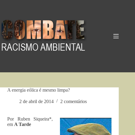
Pular
para
o
conteúdo
A energia eólica é mesmo limpa?
2 de abril de 2014
2 comentários
Por Ruben Siqueira*,
em
A Tarde