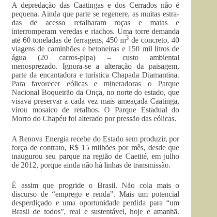
A depredação das Caatingas e dos Cerrados não é
pequena. Ainda que parte se regenere, as muitas estra­
das de acesso retalharam roças e matas e
interromperam veredas e riachos. Uma torre demanda
3
até 60 toneladas de ferragens, 450 m
de concreto, 40
viagens de caminhões e betoneiras e 150 mil litros de
água (20 carros-pipa) – custo ambiental
menosprezado. Ignora-se a altera­ção da paisagem,
parte da encanta­dora e turística Chapada Diamanti­na.
Para favorecer eólicas e mineradoras o Parque
Nacional Boqueirão da Onça, no norte do estado, que
visava preservar a cada vez mais ameaçada Caatinga,
virou mosaico de retalhos. O Parque Estadual do
Morro do Chapéu foi alterado por pressão das eólicas.
A Renova Energia recebe do Esta­do sem produzir, por
força de con­trato, R$ 15 milhões por mês, desde que
inaugurou seu parque na região de Caetité, em julho
de 2012, porque ainda não há linhas de transmissão.
É assim que progride o Brasil. Não cola mais o
discurso de “emprego e renda”. Mais um potencial
desper­diçado e uma oportunidade perdi­da para “um
Brasil de todos”, real e sustentável, hoje e amanhã.