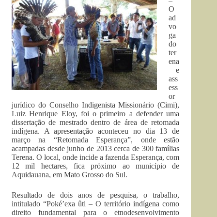
–
O
ad
vo
ga
do
ter
ena
e
ass
ess
or
jurídico do Conselho Indigenista Missionário (Cimi),
Luiz Henrique Eloy, foi o primeiro a defender uma
dissertação de mestrado dentro de área de retomada
indígena. A apresentação aconteceu no dia 13 de
março na “Retomada Esperança”, onde estão
acampadas desde junho de 2013 cerca de 300 famílias
Terena. O local, onde incide a fazenda Esperança, com
12 mil hectares, fica próximo ao município de
Aquidauana, em Mato Grosso do Sul.
Resultado de dois anos de pesquisa, o trabalho,
intitulado “Poké’exa ûti – O território indígena como
direito fundamental para o etnodesenvolvimento