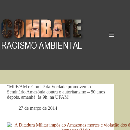
Pular
para
o
conteúdo
“MPF/AM e Comitê da Verdade promovem o
Seminário Amazônia contra o autoritarismo – 50 anos
depois, amanhã, às 9h, na UFAM”
27 de março de 2014