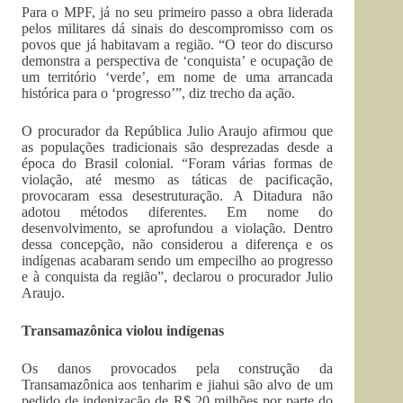
Para o MPF, já no seu primeiro passo a obra liderada
pelos militares dá sinais do descompromisso com os
povos que já habitavam a região. “O teor do discurso
demonstra a perspectiva de ‘conquista’ e ocupação de
um território ‘verde’, em nome de uma arrancada
histórica para o ‘progresso’”, diz trecho da ação.
O procurador da República Julio Araujo afirmou que
as populações tradicionais são desprezadas desde a
época do Brasil colonial. “Foram várias formas de
violação, até mesmo as táticas de pacificação,
provocaram essa desestruturação. A Ditadura não
adotou métodos diferentes. Em nome do
desenvolvimento, se aprofundou a violação. Dentro
dessa concepção, não considerou a diferença e os
indígenas acabaram sendo um empecilho ao progresso
e à conquista da região”, declarou o procurador Julio
Araujo.
Transamazônica violou indígenas
Os danos provocados pela construção da
Transamazônica aos tenharim e jiahui são alvo de um
pedido de indenização de R$ 20 milhões por parte do