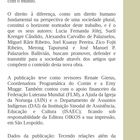
com o mundo.
O direito à diferença, como um direito humano
fundamental na perspectiva de uma sociedade plural,
constitui o horizonte norteador deste trabalho, e é o
que os seus autores: Lucia Fernanda Jófej, Sueli
Krengre Cândido, Alexandra Carvalho de Palazuelos,
Miguel Rãrir Ribeiro, Joel Kuaray Pereira, Zico Fojit
Ribeiro, Merong Tapurumã e José Manuel P.
Palazuelos Ballivián, buscam promover, defender e
transmitir para a sociedade através dos artigos que
compõem o conteúdo desta nova obra.
A publicação teve como revisores Renate Gierus,
Coordenadora Programática do Comin e a Erny
Mugge. Também contou com o apoio financeiro da
Federação Luterana Mundial (FLM), a Ajuda da Igreja
da Noruega (AIN) e o Departamento de Assuntos
Indígenas (DAI) da Instituição Sinodal de Assistência,
Educação e Cultura (ISAEC); ficando sob
responsabilidade da Editora OIKOS a sua impressão,
em São Leopoldo.
Dados da publicação: Tecendo relações além da