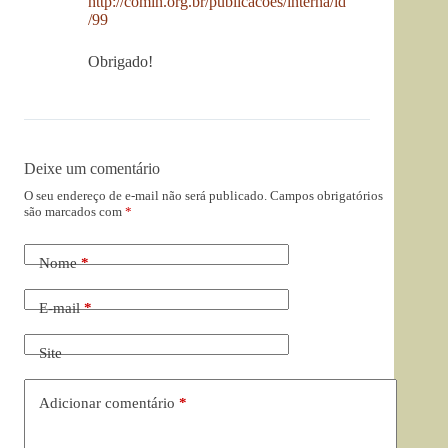
http://comin.org.br/publicacoes/interna/id
/99
Obrigado!
Deixe um comentário
O seu endereço de e-mail não será publicado.
Campos obrigatórios
são marcados com
*
Nome
*
E-mail
*
Site
Adicionar comentário
*