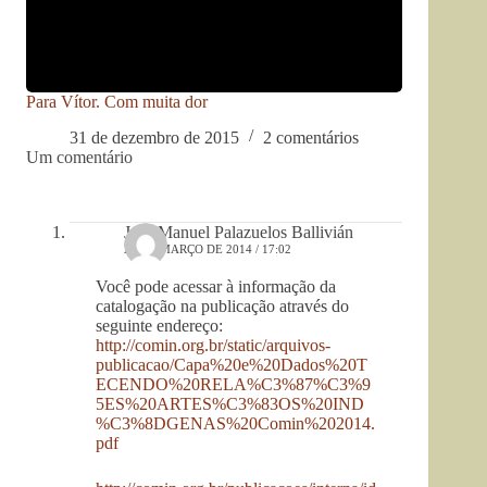
Para Vítor. Com muita dor
31 de dezembro de 2015
2 comentários
Um comentário
José Manuel Palazuelos Ballivián
25 DE MARÇO DE 2014 / 17:02
Você pode acessar à informação da
catalogação na publicação através do
seguinte endereço:
http://comin.org.br/static/arquivos-
publicacao/Capa%20e%20Dados%20T
ECENDO%20RELA%C3%87%C3%9
5ES%20ARTES%C3%83OS%20IND
%C3%8DGENAS%20Comin%202014.
pdf