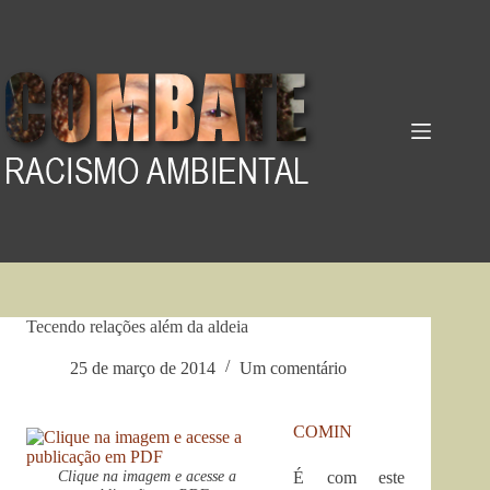
Pular
para
o
conteúdo
Tecendo relações além da aldeia
25 de março de 2014
Um comentário
COMIN
Clique na imagem e acesse a
É com este