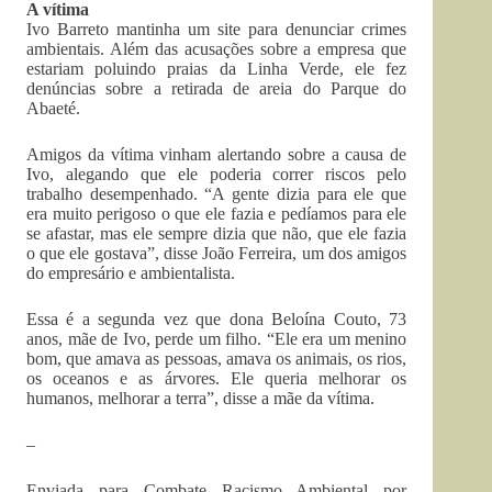
A vítima
Ivo Barreto mantinha um site para denunciar crimes
ambientais. Além das acusações sobre a empresa que
estariam poluindo praias da Linha Verde, ele fez
denúncias sobre a retirada de areia do Parque do
Abaeté.
Amigos da vítima vinham alertando sobre a causa de
Ivo, alegando que ele poderia correr riscos pelo
trabalho desempenhado. “A gente dizia para ele que
era muito perigoso o que ele fazia e pedíamos para ele
se afastar, mas ele sempre dizia que não, que ele fazia
o que ele gostava”, disse João Ferreira, um dos amigos
do empresário e ambientalista.
Essa é a segunda vez que dona Beloína Couto, 73
anos, mãe de Ivo, perde um filho. “Ele era um menino
bom, que amava as pessoas, amava os animais, os rios,
os oceanos e as árvores. Ele queria melhorar os
humanos, melhorar a terra”, disse a mãe da vítima.
–
Enviada para Combate Racismo Ambiental por