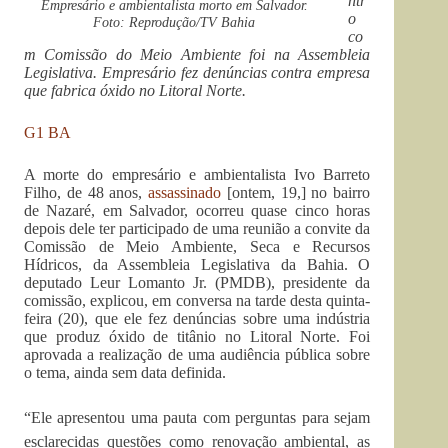
ntr
Empresário e ambientalista morto em Salvador.
o
Foto: Reprodução/TV Bahia
co
m Comissão do Meio Ambiente foi na Assembleia
Legislativa. Empresário fez denúncias contra empresa
que fabrica óxido no Litoral Norte.
G1 BA
A morte do empresário e ambientalista Ivo Barreto
Filho, de 48 anos,
assassinado
[ontem, 19,] no bairro
de Nazaré, em Salvador, ocorreu quase cinco horas
depois dele ter participado de uma reunião a convite da
Comissão de Meio Ambiente, Seca e Recursos
Hídricos, da Assembleia Legislativa da Bahia. O
deputado Leur Lomanto Jr. (PMDB), presidente da
comissão, explicou, em conversa na tarde desta quinta-
feira (20), que ele fez denúncias sobre uma indústria
que produz óxido de titânio no Litoral Norte. Foi
aprovada a realização de uma audiência pública sobre
o tema, ainda sem data definida.
“Ele apresentou uma pauta com perguntas para sejam
esclarecidas questões como renovação ambiental, as