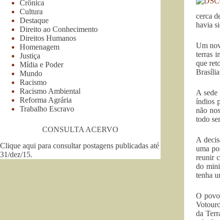
Crônica
Cultura
cerca d
Destaque
havia s
Direito ao Conhecimento
Direitos Humanos
Um novo
Homenagem
terras 
Justiça
que ret
Mídia e Poder
Brasíli
Mundo
Racismo
Racismo Ambiental
A sede 
Reforma Agrária
índios 
Trabalho Escravo
não nos
todo se
CONSULTA ACERVO
A decis
Clique aqui para consultar postagens publicadas até
uma pos
31/dez/15
.
reunir 
do mini
tenha u
O povo 
Votouro
da Terr