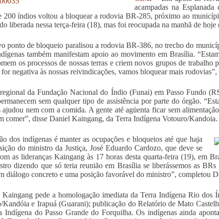
acampadas na Esplanada d
e 200 índios voltou a bloquear a rodovia BR-285, próximo ao municípi
ido liberada nessa terça-feira (18), mas foi reocupada na manhã de hoje 
 ponto de bloqueio paralisou a rodovia BR-386, no trecho do municíp
indígenas também manifestam apoio ao movimento em Brasília. “Esta
omem os processos de nossas terras e criem novos grupos de trabalho p
a for negativa às nossas reivindicações, vamos bloquear mais rodovias”,
regional da Fundação Nacional do Índio (Funai) em Passo Fundo (RS)
permanecem sem qualquer tipo de assistência por parte do órgão. “Es
 ajudou nem com a comida. A gente até agüenta ficar sem alimentação
m comer”, disse Daniel Kaingang, da Terra Indígena Votouro/Kandoia
ão dos indígenas é manter as ocupações e bloqueios até que haja
ição do ministro da Justiça, José Eduardo Cardozo, que deve se
com as lideranças Kaingang às 17 horas desta quarta-feira (19), em Br
stro dizendo que só teria reunião em Brasília se liberássemos as BRs
m diálogo concreto e uma posição favorável do ministro”, completou D
Kaingang pede a homologação imediata da Terra Indígena Rio dos Índi
/Kandóia e Irapuá (Guarani); publicação do Relatório de Mato Castel
a Indígena do Passo Grande do Forquilha. Os indígenas ainda apont