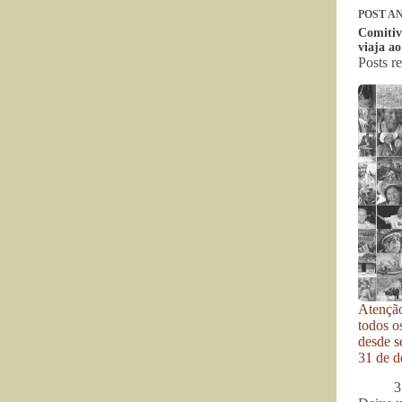
POST
AN
Comitiv
viaja ao
Posts r
Atenção
todos o
desde se
31 de d
3