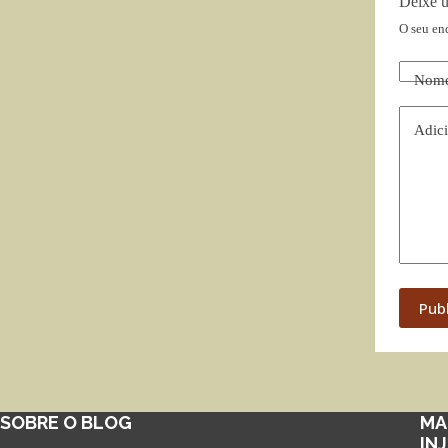
Deixe 
O seu en
Nom
Adici
Pub
SOBRE O BLOG
MA
IN