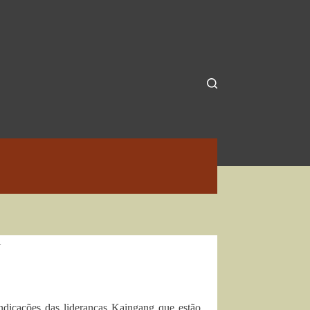
i
dicações das lideranças Kaingang que estão