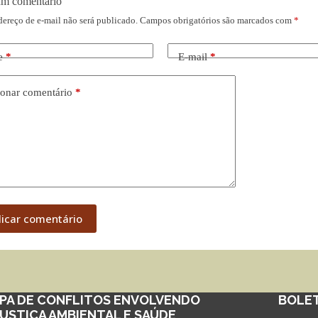
um comentário
dereço de e-mail não será publicado.
Campos obrigatórios são marcados com
*
e
*
E-mail
*
onar comentário
*
licar comentário
PA DE CONFLITOS ENVOLVENDO
BOLE
JUSTIÇA AMBIENTAL E SAÚDE