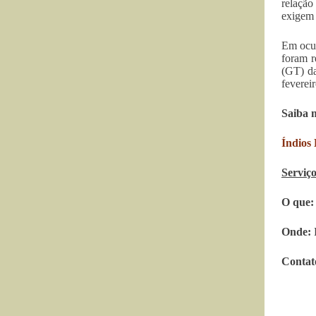
relação
exigem 
Em ocup
foram r
(GT) da
feverei
Saiba 
Índios
Serviço
O que
Onde:
Contat