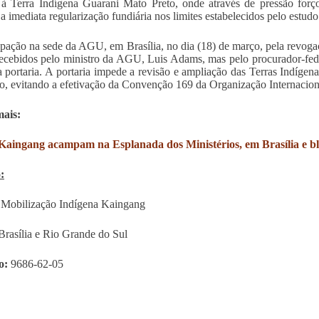
 à Terra Indígena Guarani Mato Preto, onde através de pressão forço
a imediata regularização fundiária nos limites estabelecidos pelo estudo
ação na sede da AGU, em Brasília, no dia (18) de março, pela revogaç
ecebidos pelo ministro da AGU, Luis Adams, mas pelo procurador-fed
 portaria. A portaria impede a revisão e ampliação das Terras Indígena
ro, evitando a efetivação da Convenção 169 da Organização Internacion
mais:
 Kaingang acampam na Esplanada dos Ministérios, em Brasília e 
:
:
Mobilização Indígena Kaingang
Brasília e Rio Grande do Sul
o:
9686-62-05