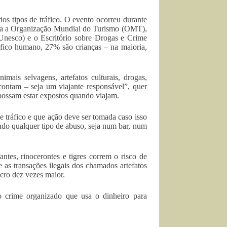
s tipos de tráfico. O evento ocorreu durante
tiva a Organização Mundial do Turismo (OMT),
Unesco) e o Escritório sobre Drogas e Crime
fico humano, 27% são crianças – na maioria,
mais selvagens, artefatos culturais, drogas,
contam – seja um viajante responsável”, quer
 possam estar expostos quando viajam.
e tráfico e que ação deve ser tomada caso isso
ndo qualquer tipo de abuso, seja num bar, num
tes, rinocerontes e tigres correm o risco de
 as transações ilegais dos chamados artefatos
cro dez vezes maior.
o crime organizado que usa o dinheiro para