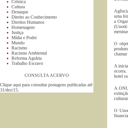
Crônica
Cultura
Agência
Destaque
uma fei
Direito ao Conhecimento
a Organ
Direitos Humanos
(Unodc)
Homenagem
meninas
Justiça
Mídia e Poder
Mundo
O objet
Racismo
produto
Racismo Ambiental
chamar 
Reforma Agrária
Trabalho Escravo
A inici
ocorra.
CONSULTA ACERVO
hotel o
Clique aqui para consultar postagens publicadas até
A ONU a
31/dez/15
.
extinçã
cultura
O Unodc
financia