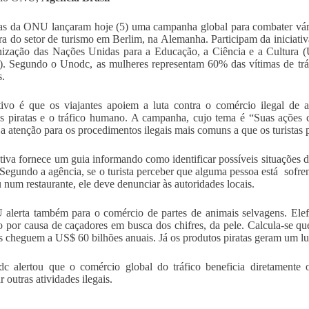
s da ONU lançaram hoje (5) uma campanha global para combater vário
ra do setor de turismo em Berlim, na Alemanha. Participam da inicia
ização das Nações Unidas para a Educação, a Ciência e a Cultura (
. Segundo o Unodc, as mulheres representam 60% das vítimas de trá
.
ivo é que os viajantes apoiem a luta contra o comércio ilegal de ani
s piratas e o tráfico humano. A campanha, cujo tema é “Suas ações 
a atenção para os procedimentos ilegais mais comuns a que os turistas
ativa fornece um guia informando como identificar possíveis situações d
 Segundo a agência, se o turista perceber que alguma pessoa está sofre
u num restaurante, ele deve denunciar às autoridades locais.
lerta também para o comércio de partes de animais selvagens. Elefan
o por causa de caçadores em busca dos chifres, da pele. Calcula-se que
is cheguem a US$ 60 bilhões anuais. Já os produtos piratas geram um lu
 alertou que o comércio global do tráfico beneficia diretamente 
r outras atividades ilegais.