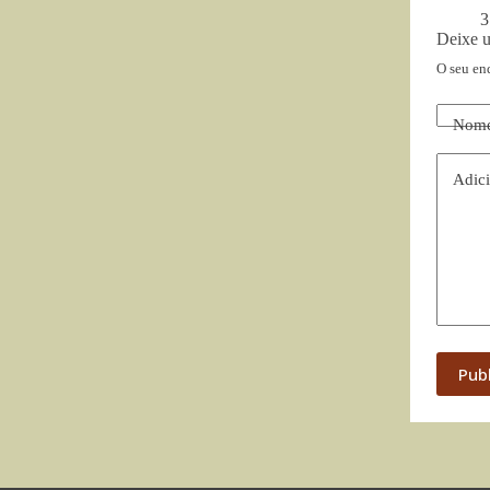
3
Deixe 
O seu en
Nom
Adici
Pub