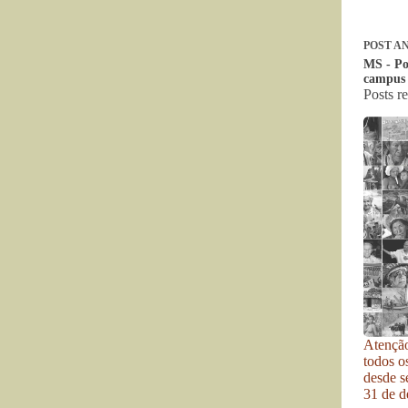
POST
AN
MS - Po
campus 
Posts r
Atenção
todos o
desde se
31 de d