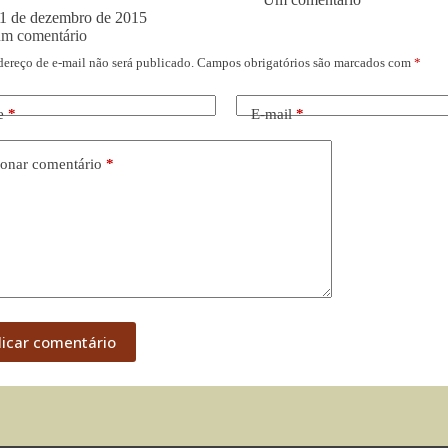
1 de dezembro de 2015
um comentário
dereço de e-mail não será publicado.
Campos obrigatórios são marcados com
*
e
*
E-mail
*
onar comentário
*
licar comentário