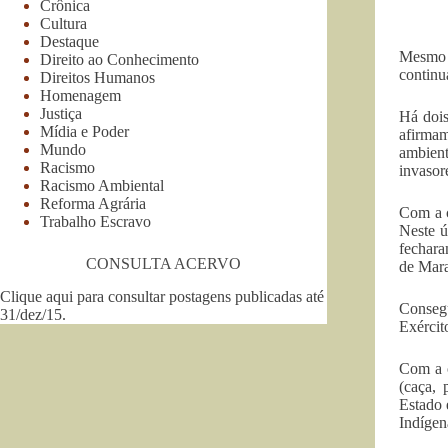
Crônica
Cultura
Destaque
Mesmo c
Direito ao Conhecimento
continu
Direitos Humanos
Homenagem
Justiça
Há dois
Mídia e Poder
afirmam
Mundo
ambient
Racismo
invasor
Racismo Ambiental
Reforma Agrária
Com a c
Trabalho Escravo
Neste ú
fechara
CONSULTA ACERVO
de Mar
Clique aqui para consultar postagens publicadas até
Conseg
31/dez/15
.
Exércit
Com a o
(caça, 
Estado 
Indígen