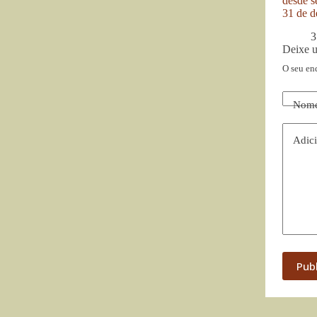
desde se
31 de d
3
Deixe 
O seu en
Nom
Adici
Pub