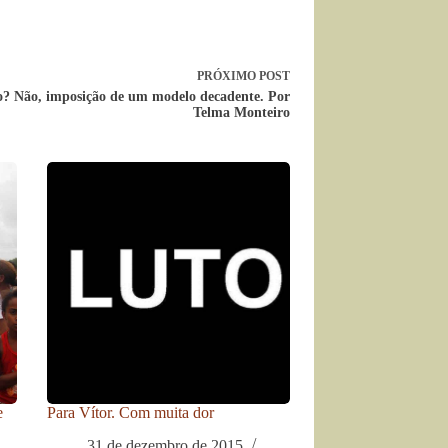
PRÓXIMO
POST
? Não, imposição de um modelo decadente. Por
Telma Monteiro
e
Para Vítor. Com muita dor
31 de dezembro de 2015