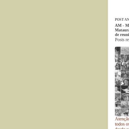
POST
AN
AM - Ma
Mataurá
de reun
Posts r
Atenção
todos o