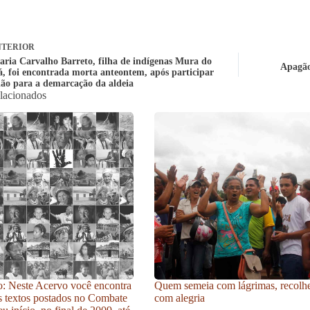
TERIOR
ria Carvalho Barreto, filha de indígenas Mura do
Apagão
, foi encontrada morta anteontem, após participar
ião para a demarcação da aldeia
elacionados
: Neste Acervo você encontra
Quem semeia com lágrimas, recolh
s textos postados no Combate
com alegria