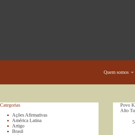
Pular
para
o
conteúdo
Quem somos
Categorias
Povo Ka
Alto Tu
Ações Afirmativas
América Latina
5
Artigo
Brasil