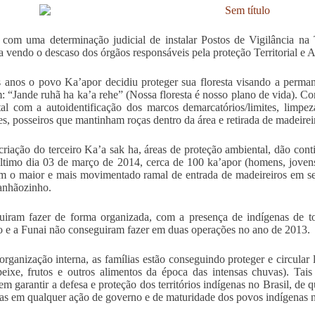
om uma determinação judicial de instalar Postos de Vigilância na
a vendo o descaso dos órgãos responsáveis pela proteção Territorial e Am
 anos o povo Ka’apor decidiu proteger sua floresta visando a permanê
: “Jande ruhã ha ka’a rehe” (Nossa floresta é nosso plano de vida). Co
al com a autoidentificação dos marcos demarcatórios/limites, limpeza
es, posseiros que mantinham roças dentro da área e retirada de madeirei
riação do terceiro Ka’a sak ha, áreas de proteção ambiental, dão contin
ltimo dia 03 de março de 2014, cerca de 100 ka’apor (homens, joven
m o maior e mais movimentado ramal de entrada de madeireiros em se
anhãozinho.
uiram fazer de forma organizada, com a presença de indígenas de 
o e a Funai não conseguiram fazer em duas operações no ano de 2013.
rganização interna, as famílias estão conseguindo proteger e circular 
peixe, frutos e outros alimentos da época das intensas chuvas). Ta
em garantir a defesa e proteção dos territórios indígenas no Brasil, de
as em qualquer ação de governo e de maturidade dos povos indígenas n