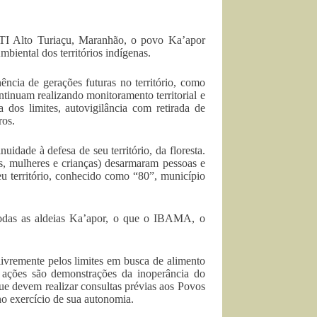
 TI Alto Turiaçu, Maranhão, o povo Ka’apor
biental dos territórios indígenas.
ncia de gerações futuras no território, como
ntinuam realizando monitoramento territorial e
 dos limites, autovigilância com retirada de
ros.
uidade à defesa de seu território, da floresta.
s, mulheres e crianças) desarmaram pessoas e
u território, conhecido como “80”, município
todas as aldeias Ka’apor, o que o IBAMA, o
livremente pelos limites em busca de alimento
is ações são demonstrações da inoperância do
 que devem realizar consultas prévias aos Povos
o exercício de sua autonomia.