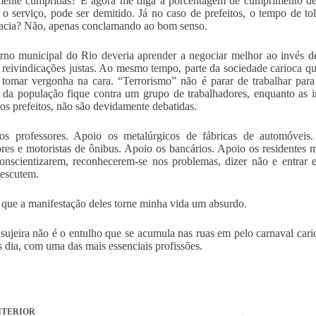
ente cumpridas? E agora me diga a porcentagem de cumprimento de 
 o serviço, pode ser demitido. Já no caso de prefeitos, o tempo de t
cia? Não, apenas conclamando ao bom senso.
no municipal do Rio deveria aprender a negociar melhor ao invés d
r reivindicações justas. Ao mesmo tempo, parte da sociedade carioca qu
 tomar vergonha na cara. “Terrorismo” não é parar de trabalhar para
e da população fique contra um grupo de trabalhadores, enquanto as
ios prefeitos, não são devidamente debatidas.
os professores. Apoio os metalúrgicos de fábricas de automóveis
res e motoristas de ônibus. Apoio os bancários. Apoio os residentes m
onscientizarem, reconhecerem-se nos problemas, dizer não e entrar 
 escutem.
ue a manifestação deles torne minha vida um absurdo.
sujeira não é o entulho que se acumula nas ruas em pelo carnaval cario
s dia, com uma das mais essenciais profissões.
TERIOR