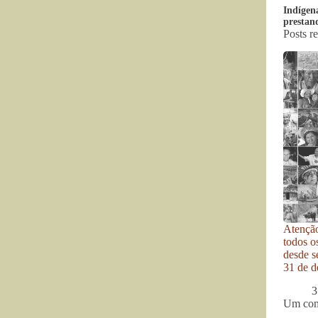
Indígen
prestan
Posts r
Atenção
todos o
desde se
31 de d
3
Um com