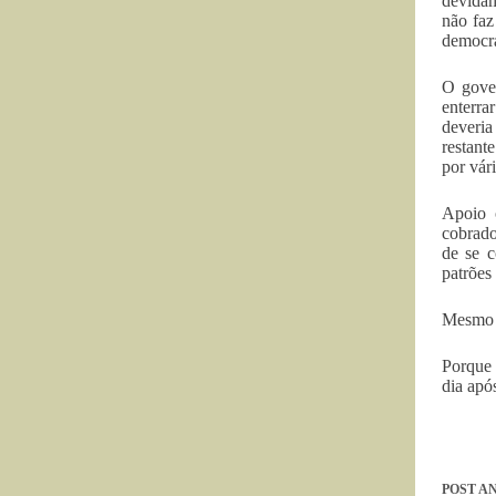
devidam
não faz
democra
O gover
enterra
deveria
restant
por vár
Apoio 
cobrado
de se c
patrões
Mesmo q
Porque 
dia apó
POST
AN