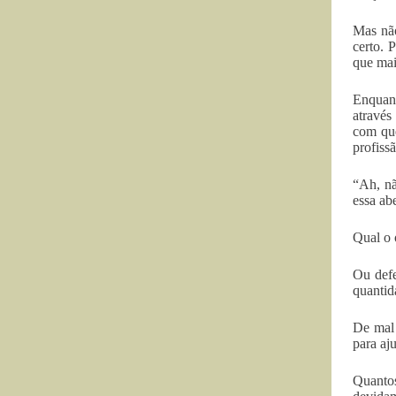
Mas não
certo. 
que mai
Enquant
através
com que
profissã
“Ah, nã
essa ab
Qual o 
Ou defe
quantid
De mal 
para aj
Quantos