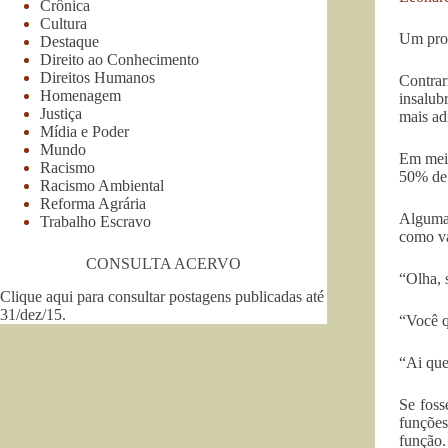
Crônica
Cultura
Um prot
Destaque
Direito ao Conhecimento
Direitos Humanos
Contrar
Homenagem
insalub
Justiça
mais adi
Mídia e Poder
Mundo
Em meio
Racismo
50% de 
Racismo Ambiental
Reforma Agrária
Algumas
Trabalho Escravo
como va
CONSULTA ACERVO
“Olha, s
Clique aqui para consultar postagens publicadas até
31/dez/15
.
“Você q
“Ai que
Se foss
funções
função.