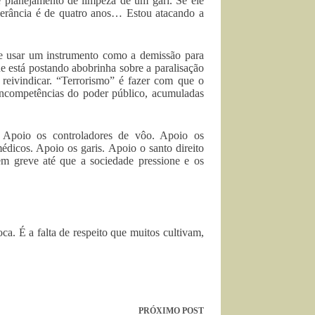
planejamento de limpeza de um gari. Se ele
olerância é de quatro anos… Estou atacando a
e usar um instrumento como a demissão para
e está postando abobrinha sobre a paralisação
 reivindicar. “Terrorismo” é fazer com que o
 incompetências do poder público, acumuladas
. Apoio os controladores de vôo. Apoio os
édicos. Apoio os garis. Apoio o santo direito
em greve até que a sociedade pressione e os
ca. É a falta de respeito que muitos cultivam,
PRÓXIMO
POST