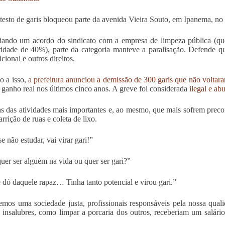
esto de garis bloqueou parte da avenida Vieira Souto, em Ipanema, no Ri
iando um acordo do sindicato com a empresa de limpeza pública (qu
ridade de 40%), parte da categoria manteve a paralisação. Defende 
cional e outros direitos.
 a isso,
a prefeitura anunciou a demissão de 300 garis que não voltar
ganho real nos últimos cinco anos. A greve foi considerada
ilegal e ab
 das atividades mais importantes e, ao mesmo, que mais sofrem precon
rrição de ruas e coleta de lixo.
e não estudar, vai virar gari!”
uer ser alguém na vida ou quer ser gari?”
 dó daquele rapaz… Tinha tanto potencial e virou gari.”
emos uma sociedade justa, profissionais responsáveis pela nossa qual
 insalubres, como limpar a porcaria dos outros, receberiam um salári