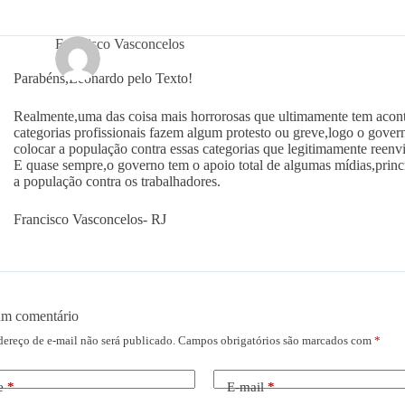
Francisco Vasconcelos
Parabéns,Leonardo pelo Texto!
Realmente,uma das coisa mais horrorosas que ultimamente tem acont
categorias profissionais fazem algum protesto ou greve,logo o gover
colocar a população contra essas categorias que legitimamente reenvi
E quase sempre,o governo tem o apoio total de algumas mídias,princ
a população contra os trabalhadores.
Francisco Vasconcelos- RJ
um comentário
dereço de e-mail não será publicado.
Campos obrigatórios são marcados com
*
e
*
E-mail
*