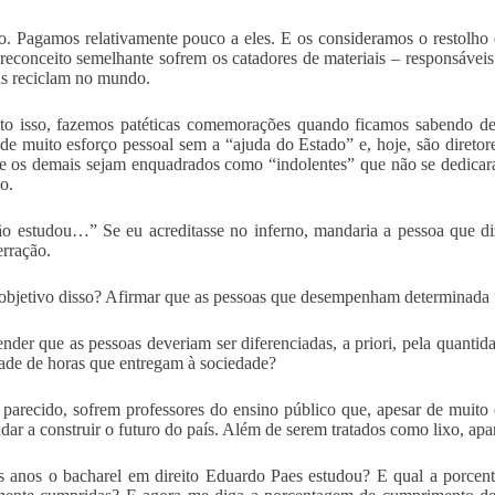
. Pagamos relativamente pouco a eles. E os consideramos o restolho
Preconceito semelhante sofrem os catadores de materiais – responsáveis
s reciclam no mundo.
o isso, fazemos patéticas comemorações quando ficamos sabendo de 
 de muito esforço pessoal sem a “ajuda do Estado” e, hoje, são diretor
 os demais sejam enquadrados como “indolentes” que não se dedicaram
o.
o estudou…” Se eu acreditasse no inferno, mandaria a pessoa que diz
erração.
objetivo disso? Afirmar que as pessoas que desempenham determinad
nder que as pessoas deveriam ser diferenciadas, a priori, pela quanti
ade de horas que entregam à sociedade?
parecido, sofrem professores do ensino público que, apesar de muito 
udar a construir o futuro do país. Além de serem tratados como lixo, apa
 anos o bacharel em direito Eduardo Paes estudou? E qual a porce