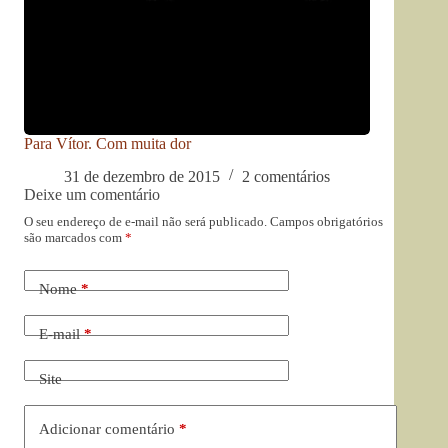
Para Vítor. Com muita dor
31 de dezembro de 2015
2 comentários
Deixe um comentário
O seu endereço de e-mail não será publicado.
Campos obrigatórios
são marcados com
*
Nome
*
E-mail
*
Site
Adicionar comentário
*