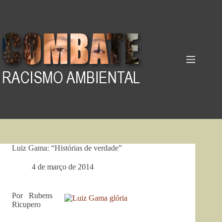
Pular
para
o
conteúdo
Luiz Gama: “Histórias de verdade”
4 de março de 2014
Por Rubens
Ricupero