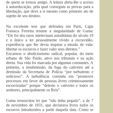
de quem se tornou amigo. A leitura abriu-lhe o acesso
à autoeducação, pela qual conseguiu as provas para a
libertação, que deve a si mesmo como primeiro ato de
sujeito de seu destino.
Na excelente tese que defendeu em Paris, Ligia
Fonseca Ferreira resume a singularidade de Gama:
“Ele foi dos raros intelectuais autodidatas do século 19
e o único a ter pessoalmente vivido a escravidão,
experiência que lhe devia inspirar a missão de vida:
libertar os escravos e fazer valer seus direitos.”
Encarnou o abolicionismo radical, popular, do meio
urbano de São Paulo, ativo nos tribunais e na ação
direta. Sua vida foi marcada por algumas constantes. A
primeira, a insubmissão, da fuga do cativeiro até a
demissão da Secretaria de Polícia “por turbulento e
sedicioso”. A turbulência consistia em “promover
processos em favor de pessoas livres criminosamente
escravizadas” porque “detesto o cativeiro e todos os
senhores, principalmente os Reis”.
Gama ressuscitou lei que “não tinha pegado”, a de 7
de novembro de 1831, que declarava livres todos os
escravos introduzidos a partir daquela data. Como se