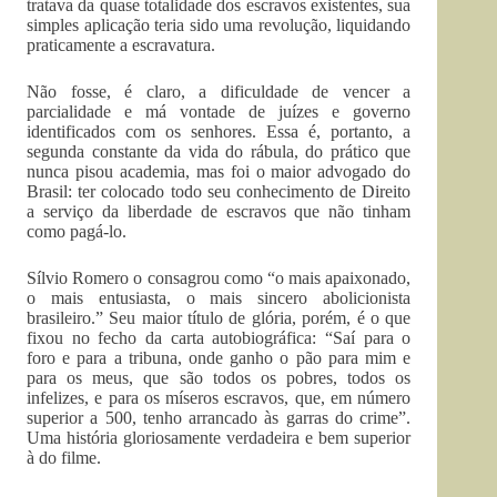
tratava da quase totalidade dos escravos existentes, sua
simples aplicação teria sido uma revolução, liquidando
praticamente a escravatura.
Não fosse, é claro, a dificuldade de vencer a
parcialidade e má vontade de juízes e governo
identificados com os senhores. Essa é, portanto, a
segunda constante da vida do rábula, do prático que
nunca pisou academia, mas foi o maior advogado do
Brasil: ter colocado todo seu conhecimento de Direito
a serviço da liberdade de escravos que não tinham
como pagá-lo.
Sílvio Romero o consagrou como “o mais apaixonado,
o mais entusiasta, o mais sincero abolicionista
brasileiro.” Seu maior título de glória, porém, é o que
fixou no fecho da carta autobiográfica: “Saí para o
foro e para a tribuna, onde ganho o pão para mim e
para os meus, que são todos os pobres, todos os
infelizes, e para os míseros escravos, que, em número
superior a 500, tenho arrancado às garras do crime”.
Uma história gloriosamente verdadeira e bem superior
à do filme.