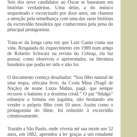
Seis dos nove candidatos ao Oscar se basearam em
histórias verdadeiras. Uma delas, a do músico
sequestrado e escravizado por doze anos, me chamou
a atenção pela semelhança com uma das raras histórias
da escravidão brasileira que conhecemos pela pena do
principal protagonista.
Trata-se da longa carta em que Luiz Gama conta sua
vida. Resgatada do esquecimento em 1989 num artigo
de Roberto Schwarz na revista do Cebrap, ela faz
pensar, como observou o apresentador, na literatura
brasileira que podia ter sido e não foi.
O documento começa desafiador: “Sou filho natural de
uma negra, africana livre, da Costa Mina (Nagô de
Nação) de nome Luiza Mahin, pagã, que sempre
recusou o batismo e a doutrina cristã.” O pai “fidalgo”
esbanjou a fortuna em jogatina, não hesitando em
vender o próprio filho com 10 anos. Assim como o
protagonista do filme, foi reduzido à escravidão
criminosamente.
Trazido a São Paulo, onde viveria até sua morte aos 52
anos, em 1882, aprendeu a ler graças a um estudante