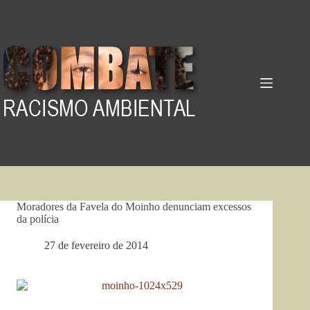
Pular
para
o
conteúdo
Moradores da Favela do Moinho denunciam excessos
da polícia
27 de fevereiro de 2014