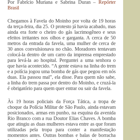
Por Fabrício Muriana e Sabrina Duran –
Repórter
Brasil
Chegamos à Favela do Moinho por volta de 19 horas
da terça-feira, dia 25. O protesto já havia acabado, mas
ainda era forte o cheiro do gás lacrimogêneo e seus
efeitos irritantes nos olhos e garganta. A cerca de 50
metros da entrada da favela, uma mulher de cerca de
30 anos convulsionava no chão. Moradores tentavam
colocá-la dentro de um carro da imprensa emprestado
para levá-la ao hospital. Perguntei a uma senhora o
que havia acontecido. “A gente estava na linha do trem
e a polícia jogou uma bomba de gás que pegou em nós
duas. Ela passou mal”, ela disse. Para quem não sabe,
a linha do trem passa por dentro do Moinho, e cruzá-la
é obrigatório para quem quer entrar ou sair da favela.
Às 19 horas policiais da Força Tática, a tropa de
choque da Polícia Militar de São Paulo, ainda estavam
posicionados, armas em punho, na esquina da avenida
Rio Branco com a rua Doutor Elias Chaves. A bomba
que atingiu as duas mulheres estava entre as que foram
utilizadas pela tropa para conter a manifestação
momentos antes. Outras bombas e balas de borracha