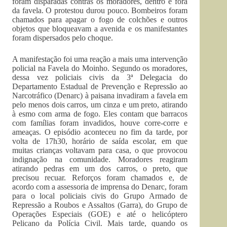
foram disparadas contras os moradores, dentro e fora
da favela. O protestou durou pouco. Bombeiros foram
chamados para apagar o fogo de colchões e outros
objetos que bloqueavam a avenida e os manifestantes
foram dispersados pelo choque.
A manifestação foi uma reação a mais uma intervenção
policial na Favela do Moinho. Segundo os moradores,
dessa vez policiais civis da 3ª Delegacia do
Departamento Estadual de Prevenção e Repressão ao
Narcotráfico (Denarc) à paisana invadiram a favela em
pelo menos dois carros, um cinza e um preto, atirando
à esmo com arma de fogo. Eles contam que barracos
com famílias foram invadidos, houve corre-corre e
ameaças. O episódio aconteceu no fim da tarde, por
volta de 17h30, horário de saída escolar, em que
muitas crianças voltavam para casa, o que provocou
indignação na comunidade. Moradores reagiram
atirando pedras em um dos carros, o preto, que
precisou recuar. Reforços foram chamados e, de
acordo com a assessoria de imprensa do Denarc, foram
para o local policiais civis do Grupo Armado de
Repressão a Roubos e Assaltos (Garra), do Grupo de
Operações Especiais (GOE) e até o helicóptero
Pelicano da Polícia Civil. Mais tarde, quando os