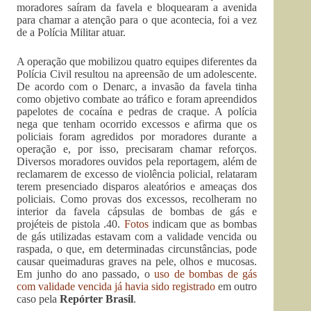
moradores saíram da favela e bloquearam a avenida
para chamar a atenção para o que acontecia, foi a vez
de a Polícia Militar atuar.
A operação que mobilizou quatro equipes diferentes da
Polícia Civil resultou na apreensão de um adolescente.
De acordo com o Denarc, a invasão da favela tinha
como objetivo combate ao tráfico e foram apreendidos
papelotes de cocaína e pedras de craque. A polícia
nega que tenham ocorrido excessos e afirma que os
policiais foram agredidos por moradores durante a
operação e, por isso, precisaram chamar reforços.
Diversos moradores ouvidos pela reportagem, além de
reclamarem de excesso de violência policial, relataram
terem presenciado disparos aleatórios e ameaças dos
policiais. Como provas dos excessos, recolheram no
interior da favela cápsulas de bombas de gás e
projéteis de pistola .40.
Fotos
indicam que as bombas
de gás utilizadas estavam com a validade vencida ou
raspada, o que, em determinadas circunstâncias, pode
causar queimaduras graves na pele, olhos e mucosas.
Em junho do ano passado, o
uso de bombas de gás
com validade vencida já havia sido registrado
em outro
caso pela
Repórter Brasil
.