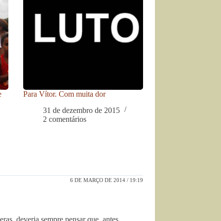
e
Para Vítor. Com muita dor
31 de dezembro de 2015
2 comentários
6 DE MARÇO DE 2014 / 19:19
eras, deveria sempre pensar que, antes