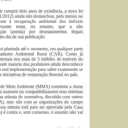
e cumprir dois anos de existência, a nova lei
651/2012) ainda não deslanchou, pelo menos no
rente à recuperação ambiental dos imóveis
eressante notar, no entanto, que a não
zação (anistia) por desmatamentos ilegais
iro dia de sua publicação.
foi plantada até o momento, em qualquer parte
o Cadastro Ambiental Rural (CAR). Como já
bientais nos mais de 5 milhões de imóveis do
ande maioria dos produtores ainda desconhece
ua real implementação para saber exatamente se
 iniciativas de restauração florestal no país.
io de Meio Ambiente (MMA) construiu a duras
 o usassem ou compatibilizassem seus sistemas
ma minuta de normativa, discutida com outros
NA), mas não com as organizações do campo
essa minuta está para ser aprovada pela Casa
) é contra e, sem consenso, o assunto não vai