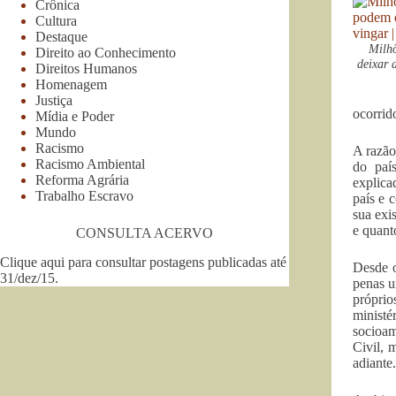
Crônica
Cultura
Destaque
Milhõ
Direito ao Conhecimento
deixar 
Direitos Humanos
Homenagem
Justiça
ocorrid
Mídia e Poder
Mundo
Racismo
A razão
Racismo Ambiental
do paí
Reforma Agrária
explic
Trabalho Escravo
país e 
sua exi
e quanto
CONSULTA ACERVO
Clique aqui para consultar postagens publicadas até
Desde o
31/dez/15
.
penas u
próprio
minist
socioam
Civil, 
adiante.