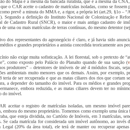
ão do Mapa é a mesma da bancada ruralista, que é a mesma da CNA, e
que o CAR aceite o cadastro de matrículas isoladas, como se fossem p
, como prevê a minuta do MMA e, a rigor, a própria lei (art.29, §1o – 
). Segundo a definição do Instituto Nacional de Colonização e Refor
l de Cadastro Rural (SNCR), o maior e mais antigo cadastro de imóv
 de uma ou mais matrículas de terras contínuas, do mesmo detentor (seja
ivo dos representantes do agronegócio é claro, e já havia sido anunc
 médios e grandes proprietários a anistia concedida teoricamente aos pe
cínio não exige muita sofisticação. A lei florestal, sob o pretexto de 
e”, como exposto pelo Palácio do Planalto quando de sua sanção (
v
os produtores” – detentores de imóveis de até 4 módulos fiscais, sejam
ões ambientais muito menores que os demais. Assim, por exemplo, 
8 teria de ser recuperada e que as matas ciliares dos rios que cortam 
ura, a depender do tamanho do imóvel. Para os médios e grandes prop
ermanece, embora reduzida, e as matas ciliares devem ter no mínim
 do imóvel.
R aceitar o registro de matrículas isoladas, um mesmo imóvel parec
os, embora do mesmo proprietário. Tomemos como exemplo uma única f
aba, que esteja dividida, no Cartório de Imóveis, em 3 matrículas, sen
s. Se cada matrícula for considerada um imóvel autônomo, ao invés d
 Legal (20% da área total), ele terá de manter ou recuperar apenas