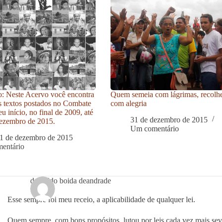
: Neste Acervo você encontra
Quem semeia com lágrimas, recolh
s textos postados no Combate
com alegria
u início, no final de 2009, até
31 de dezembro de 2015
ezembro de 2015.
Um comentário
1 de dezembro de 2015
entário
deroaldo boida deandrade
Esse sempre foi meu receio, a aplicabilidade de qualquer lei.
Quem sempre, com bons propósitos, lutou por leis cada vez mais sev