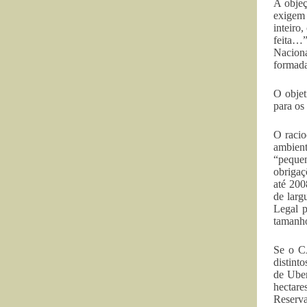
A objeç
exigem 
inteiro
feita…”
Naciona
formada
O objet
para os
O racio
ambient
“pequen
obrigaç
até 200
de larg
Legal p
tamanho
Se o CA
distint
de Uber
hectare
Reserva