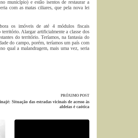
o município) e estão isentos de restaurar a
ia com as matas ciliares, que pela nova lei
mbora os imóveis de até 4 módulos fiscais
ritório. Alargar artificialmente a classe dos
antes do território. Teríamos, na fantasia do
lidade do campo, porém, teríamos um país com
 no qual a malandragem, mais uma vez, seria
PRÓXIMO
POST
najé: Situação das estradas vicinais de acesso às
aldeias é caótica