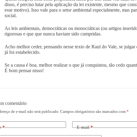
disso, é preciso lutar pela aplicação da lei existente, mesmo que co
esse motivo). Isso vale para o setor ambiental especialmente, mas pa
social.
As leis ambientais, democráticas ou monocráticas (ou artigos inseri
rigorosas e que que nunca haviam sido cumpridas.
Acho melhor ceder, pensando nesse texto de Raul do Vale, se julgar 
já foi estabelecido.
Se a causa é boa, melhor realizar o que já conquistou, tão cedo quant
É bom pensar nisso!
um comentário
dereço de e-mail não será publicado.
Campos obrigatórios são marcados com
*
e
*
E-mail
*