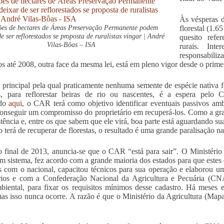
Às vésperas d
es de hectares de Áreas Preservação Permanente podem
florestal (1.
de ser reflorestados se proposta de ruralistas vingar | André
quesito refe
Vilas-Bôas – ISA
rurais. Int
responsabili
os até 2008, outra face da mesma lei, está em pleno vigor desde o prime
 principal pela qual praticamente nenhuma semente de espécie nativa 
s, para reflorestar beiras de rio ou nascentes, é a espera pel
ado
aqui
, o CAR terá como objetivo identificar eventuais passivos am
conseguir um compromisso do proprietário em recuperá-los. Como a gr
stência e, entre os que sabem que ele virá, boa parte está aguardando s
 terá de recuperar de florestas, o resultado é uma grande paralisação nas
 final de 2013, anuncia-se que o CAR “está para sair”. O Ministér
m sistema, fez acordo com a grande maioria dos estados para que estes
s com o nacional, capacitou técnicos para sua operação e elaborou u
érios e com a Confederação Nacional da Agricultura e Pecuária (C
biental, para fixar os requisitos mínimos desse cadastro. Há meses 
mas isso nunca ocorre. A razão é que o Ministério da Agricultura (Mapa