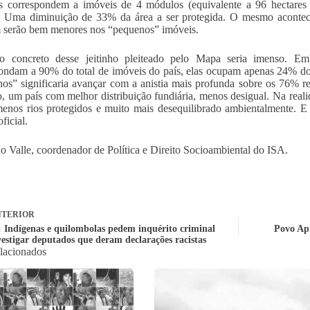
 correspondem a imóveis de 4 módulos (equivalente a 96 hectares n
. Uma diminuição de 33% da área a ser protegida. O mesmo acontecer
serão bem menores nos “pequenos” imóveis.
to concreto desse jeitinho pleiteado pelo Mapa seria imenso. E
ondam a 90% do total de imóveis do país, elas ocupam apenas 24% do ter
os” significaria avançar com a anistia mais profunda sobre os 76% rest
o, um país com melhor distribuição fundiária, menos desigual. Na rea
enos rios protegidos e muito mais desequilibrado ambientalmente. E
oficial.
o Valle, coordenador de Política e Direito Socioambiental do ISA.
TERIOR
a: Indígenas e quilombolas pedem inquérito criminal
Povo Api
vestigar deputados que deram declarações racistas
elacionados