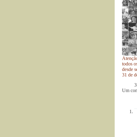
Atenção
todos o
desde se
31 de d
3
Um com