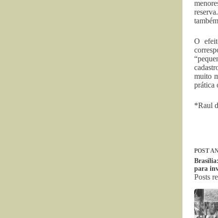
menores
reserva
também 
O efei
corresp
“pequen
cadastr
muito m
prática 
*Raul d
POST
AN
Brasíli
para in
Posts r