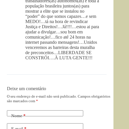
trabalhadores(as) autônomos(as) e toda a
população brasileira juntos(as) para
mostrar a elite que se instalou no
“poder” do que somos capazes…e sem
MEDO!…tá na hora de revindicar
Justiça e Direitos!…Já!!!!…estou ai para
ajudar a divulgar…sou bom em
comunicação!…fico até 24 horas na
internet passando mensagens!…Unidos
venceremos as barreiras desta muralha
de preconceitos…LIBERDADE SE
CONSTRÓI….À LUTA GENTE!!!
Deixe um comentário
O seu endereço de e-mail não será publicado.
Campos obrigatórios
são marcados com
*
Nome
*
E-mail
*