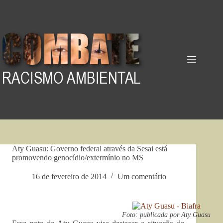
Pular
para
o
conteúdo
Aty Guasu: Governo federal através da Sesai está
promovendo genocídio/extermínio no MS
16 de fevereiro de 2014
Um comentário
Foto: publicada por Aty Guasu