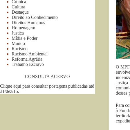
Crônica
Cultura
Destaque
Direito ao Conhecimento
Direitos Humanos
Homenagem
Justiça
Mídia e Poder
Mundo
Racismo
Racismo Ambiental
Reforma Agrária
Trabalho Escravo
O MPF/A
envolv
CONSULTA ACERVO
indeniz
Justiça
Clique aqui para consultar postagens publicadas até
comunid
31/dez/15
.
desses 
Para co
à Funda
territo
expediu