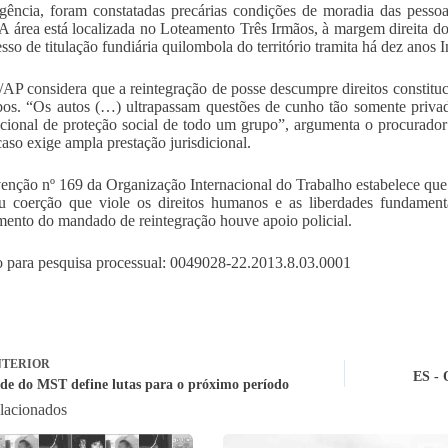
gência, foram constatadas precárias condições de moradia das pessoa
 A área está localizada no Loteamento Três Irmãos, à margem direita 
sso de titulação fundiária quilombola do território tramita há dez anos I
P considera que a reintegração de posse descumpre direitos constitu
os. “Os autos (…) ultrapassam questões de cunho tão somente privado
ucional de proteção social de todo um grupo”, argumenta o procurad
caso exige ampla prestação jurisdicional.
nção nº 169 da Organização Internacional do Trabalho estabelece qu
u coerção que viole os direitos humanos e as liberdades fundament
ento do mandado de reintegração houve apoio policial.
para pesquisa processual: 0049028-22.2013.8.03.0001
TERIOR
ES - 
de do MST define lutas para o próximo período
elacionados