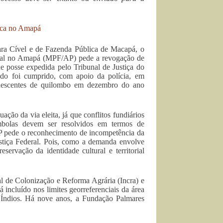
ica no Amapá
ra Cível e de Fazenda Pública de Macapá, o
eral no Amapá (MPF/AP) pede a revogação de
de posse expedida pelo Tribunal de Justiça do
o foi cumprido, com apoio da polícia, em
nescentes de quilombo em dezembro do ano
ão da via eleita, já que conflitos fundiários
ombolas devem ser resolvidos em termos de
AP pede o reconhecimento de incompetência da
ustiça Federal. Pois, como a demanda envolve
servação da identidade cultural e territorial
al de Colonização e Reforma Agrária (Incra) e
incluído nos limites georreferenciais da área
s Índios. Há nove anos, a Fundação Palmares