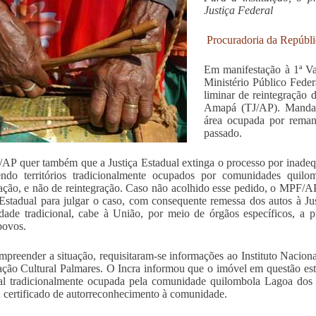
Justiça Federal
Procuradoria da Repúbl
Em manifestação à 1ª Va
Ministério Público Fed
liminar de reintegração 
Amapá (TJ/AP). Mandad
área ocupada por rema
passado.
P quer também que a Justiça Estadual extinga o processo por inadequaç
endo territórios tradicionalmente ocupados por comunidades quil
ação, e não de reintegração. Caso não acolhido esse pedido, o MPF/
 Estadual para julgar o caso, com consequente remessa dos autos à J
ade tradicional, cabe à União, por meio de órgãos específicos, a pre
povos.
mpreender a situação, requisitaram-se informações ao Instituto Nacion
ção Cultural Palmares. O Incra informou que o imóvel em questão está 
rial tradicionalmente ocupada pela comunidade quilombola Lagoa do
 certificado de autorreconhecimento à comunidade.