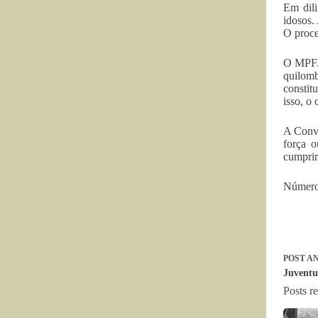
Em dili
idosos.
O proce
O MPF/A
quilomb
constit
isso, o 
A Conve
força o
cumprim
Número 
POST
AN
Juventu
Posts r