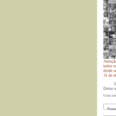
Atenção
todos o
desde se
31 de d
3
Deixe 
O seu en
Nom