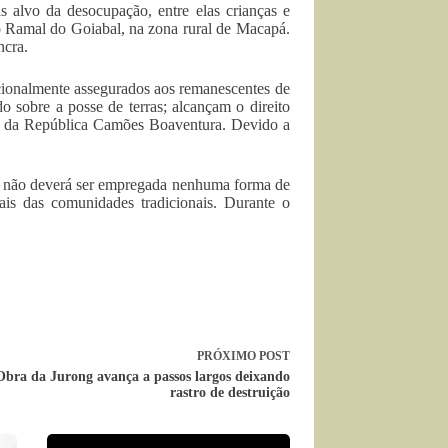
s alvo da desocupação, entre elas crianças e
do Ramal do Goiabal, na zona rural de Macapá.
ncra.
cionalmente assegurados aos remanescentes de
 sobre a posse de terras; alcançam o direito
or da República Camões Boaventura. Devido a
e não deverá ser empregada nenhuma forma de
ais das comunidades tradicionais. Durante o
PRÓXIMO
POST
Obra da Jurong avança a passos largos deixando
rastro de destruição