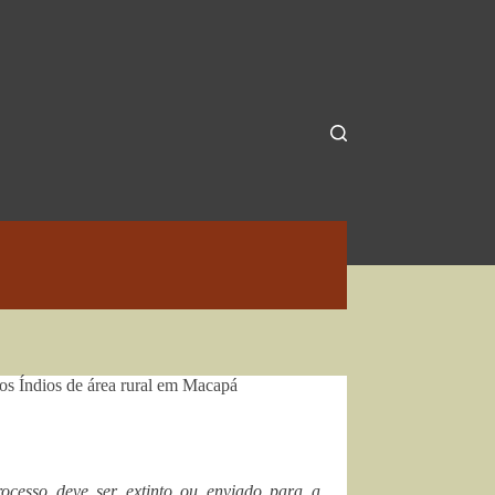
s Índios de área rural em Macapá
rocesso deve ser extinto ou enviado para a